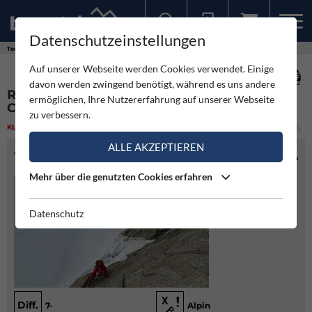
Datenschutzeinstellungen
Sollten Sie bereits ein Konto für unsere App haben, können Sie sich mit diesen Daten auch hier anmelden.
Touren
Klettern
Rébuffat Pierre - Èperon des Cosmiques
Auf unserer Webseite werden Cookies verwendet. Einige
davon werden zwingend benötigt, während es uns andere
RÉBUFFAT PIERRE - ÈPERON DES
ermöglichen, Ihre Nutzererfahrung auf unserer Webseite
COSMIQUES
zu verbessern.
KLETTERN
(1)
MITTEL
ALLE AKZEPTIEREN
TOURENINFO
Mehr über die genutzten Cookies erfahren
Datenschutz
Diff.
7-
Alpin