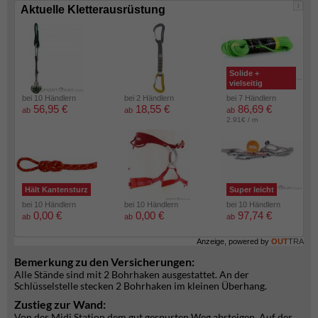
i
Aktuelle Kletterausrüstung
Solide +
vielseitig
bei 10 Händlern
bei 2 Händlern
bei 7 Händlern
56,95 €
18,55 €
86,69 €
ab
ab
ab
2.91€ / m
Hält Kantensturz
Super leicht
bei 10 Händlern
bei 10 Händlern
bei 10 Händlern
0,00 €
0,00 €
97,74 €
ab
ab
ab
Anzeige, powered by
OUT
TRA
Bemerkung zu den Versicherungen:
Alle Stände sind mit 2 Bohrhaken ausgestattet. An der
Schlüsselstelle stecken 2 Bohrhaken im kleinen Überhang.
Zustieg zur Wand:
Von der Midi Station dem gut gespurten Weg absteigen. Auf der