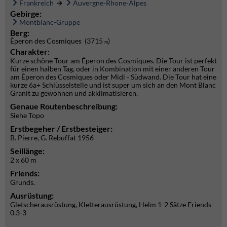
Frankreich
Auvergne-Rhone-Alpes
Gebirge:
Montblanc-Gruppe
Berg:
Èperon des Cosmiques (3715
)
m
Charakter:
Kurze schöne Tour am Éperon des Cosmiques. Die Tour ist perfekt
für einen halben Tag, oder in Kombination mit einer anderen Tour
am Èperon des Cosmiques oder Midi - Südwand. Die Tour hat eine
kurze 6a+ Schlüsselstelle und ist super um sich an den Mont Blanc
Granit zu gewöhnen und akklimatisieren.
Genaue Routenbeschreibung:
Siehe Topo
Erstbegeher / Erstbesteiger:
B. Pierre, G. Rebuffat 1956
Seillänge:
2 x 60 m
Friends:
Grunds.
Ausrüstung:
Gletscherausrüstung, Kletterausrüstung, Helm 1-2 Sätze Friends
0.3-3