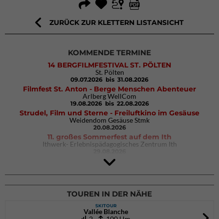
ZURÜCK ZUR KLETTERN LISTANSICHT
KOMMENDE TERMINE
14 BERGFILMFESTIVAL ST. PÖLTEN
St. Pölten
09.07.2026
bis 31.08.2026
Filmfest St. Anton - Berge Menschen Abenteuer
Arlberg WellCom
19.08.2026
bis 22.08.2026
Strudel, Film und Sterne - Freiluftkino im Gesäuse
Weidendom Gesäuse Stmk
20.08.2026
11. großes Sommerfest auf dem Ith
Ithwerk- Erlebnispädagogisches Zentrum Ith
29.08.2026
4Blocs KIDS 2026
DAV Kletter- & Boulderzentrum München Süd (Thalkirchen)
26.09.2026
TOUREN IN DER NÄHE
SKITOUR
Vallée Blanche
2
100 Hm