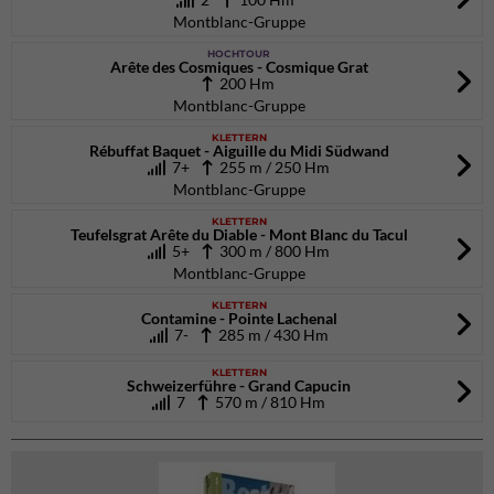
Montblanc-Gruppe
HOCHTOUR
Arête des Cosmiques - Cosmique Grat
200 Hm
Montblanc-Gruppe
KLETTERN
Rébuffat Baquet - Aiguille du Midi Südwand
7+
255 m / 250 Hm
Montblanc-Gruppe
KLETTERN
Teufelsgrat Arête du Diable - Mont Blanc du Tacul
5+
300 m / 800 Hm
Montblanc-Gruppe
KLETTERN
Contamine - Pointe Lachenal
7-
285 m / 430 Hm
KLETTERN
Schweizerführe - Grand Capucin
7
570 m / 810 Hm