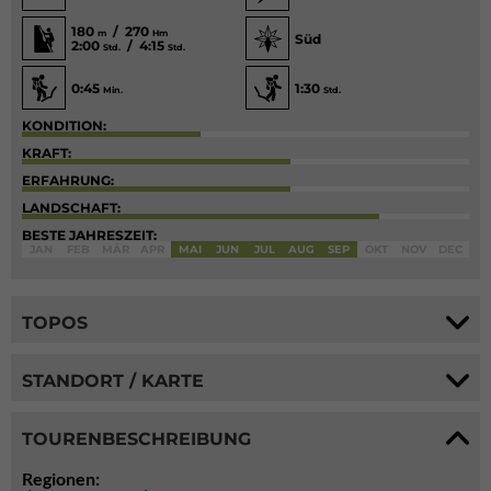
180
/ 270
m
Hm
Süd
2:00
/ 4:15
Std.
Std.
0:45
1:30
Min.
Std.
KONDITION:
KRAFT:
ERFAHRUNG:
LANDSCHAFT:
BESTE JAHRESZEIT:
JAN
FEB
MÄR
APR
MAI
JUN
JUL
AUG
SEP
OKT
NOV
DEC
TOPOS
STANDORT / KARTE
TOURENBESCHREIBUNG
Regionen: