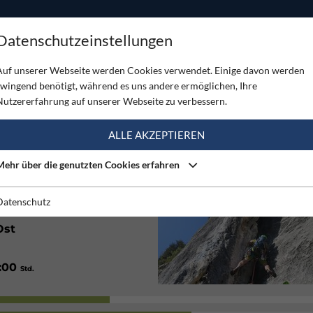
ODUKTE
TOUREN
SERVICE
SHOP
MAGAZINE
Datenschutzeinstellungen
Auf unserer Webseite werden Cookies verwendet. Einige davon werden
zwingend benötigt, während es uns andere ermöglichen, Ihre
Nutzererfahrung auf unserer Webseite zu verbessern.
(2)
ALLE AKZEPTIEREN
Mehr über die genutzten Cookies erfahren
Mittel
Datenschutz
Ost
1:00
Std.