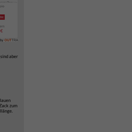
pio
cht
lern
 €
 by
OUT
TRA
 sind aber
blauen
-Zack zum
llänge.