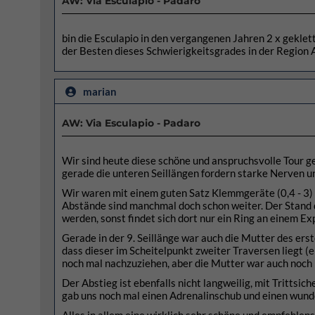
AW: Via Esculapio - Padaro
bin die Esculapio in den vergangenen Jahren 2 x geklet
der Besten dieses Schwierigkeitsgrades in der Region 
marian
AW: Via Esculapio - Padaro
Wir sind heute diese schöne und anspruchsvolle Tour geg
gerade die unteren Seillängen fordern starke Nerven un
Wir waren mit einem guten Satz Klemmgeräte (0,4 - 3) 
Abstände sind manchmal doch schon weiter. Der Stand 
werden, sonst findet sich dort nur ein Ring an einem E
Gerade in der 9. Seillänge war auch die Mutter des ers
dass dieser im Scheitelpunkt zweiter Traversen liegt (er
noch mal nachzuziehen, aber die Mutter war auch noch 
Der Abstieg ist ebenfalls nicht langweilig, mit Trittsi
gab uns noch mal einen Adrenalinschub und einen wund