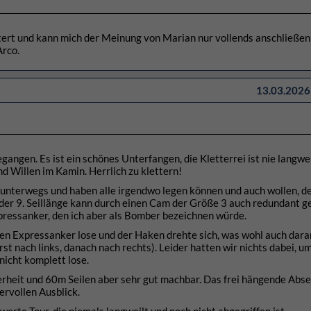
tert und kann mich der Meinung von Marian nur vollends anschließen 
Arco.
13.03.2026 
angen. Es ist ein schönes Unterfangen, die Kletterrei ist nie langwe
d Willen im Kamin. Herrlich zu klettern!
unterwegs und haben alle irgendwo legen können und auch wollen, d
der 9. Seillänge kann durch einen Cam der Größe 3 auch redundant 
xpressanker, den ich aber als Bomber bezeichnen würde.
ten Expressanker lose und der Haken drehte sich, was wohl auch daran
st nach links, danach nach rechts). Leider hatten wir nichts dabei, um
nicht komplett lose.
cherheit und 60m Seilen aber sehr gut machbar. Das frei hängende Abse
ervollen Ausblick.