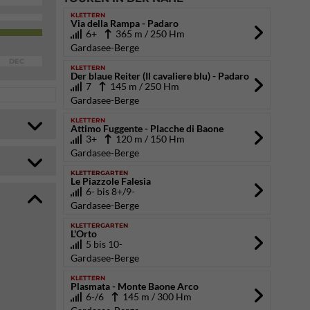
KLETTERN
Via della Rampa - Padaro
6+
365 m / 250 Hm
Gardasee-Berge
DEC
KLETTERN
Der blaue Reiter (Il cavaliere blu) - Padaro
7
145 m / 250 Hm
Gardasee-Berge
KLETTERN
Attimo Fuggente - Placche di Baone
3+
120 m / 150 Hm
Gardasee-Berge
KLETTERGARTEN
Le Piazzole Falesia
6- bis 8+/9-
Gardasee-Berge
KLETTERGARTEN
L'Orto
5 bis 10-
Gardasee-Berge
KLETTERN
Plasmata - Monte Baone Arco
6-/6
145 m / 300 Hm