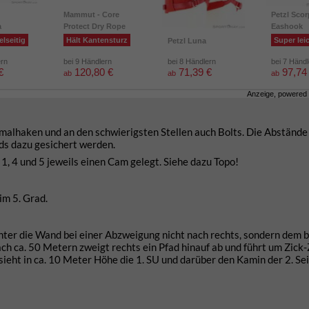
Mammut - Core
Petzl Scor
a
Protect Dry Rope
Eashook
elseitig
Hält Kantensturz
Super lei
Petzl Luna
ern
bei 9 Händlern
bei 8 Händlern
bei 7 Händ
€
120,80 €
71,39 €
97,74
ab
ab
ab
Anzeige, powered
rmalhaken und an den schwierigsten Stellen auch Bolts. Die Abstände
nds dazu gesichert werden.
 1, 4 und 5 jeweils einen Cam gelegt. Siehe dazu Topo!
 im 5. Grad.
unter die Wand bei einer Abzweigung nicht nach rechts, sondern dem 
ach ca. 50 Metern zweigt rechts ein Pfad hinauf ab und führt um Zick
 sieht in ca. 10 Meter Höhe die 1. SU und darüber den Kamin der 2. Sei