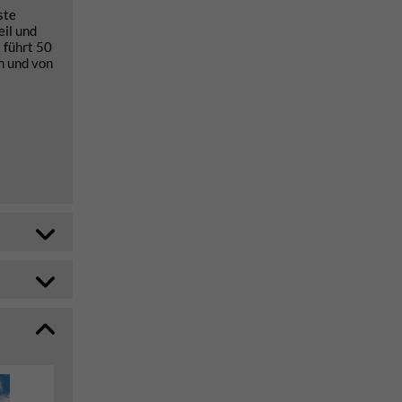
ste
eil und
t führt 50
n und von