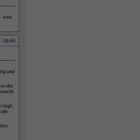
- eine
- 18:45
ilig und
enn die
gemacht
 liegt,
 die
ilen