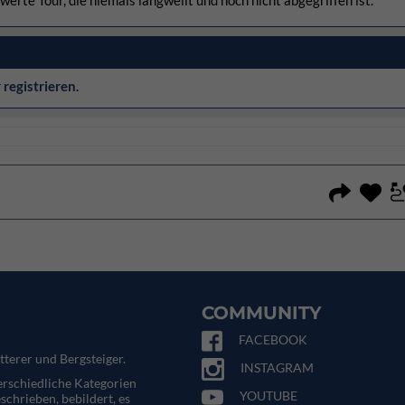
werte Tour, die niemals langweilt und noch nicht abgegriffen ist.
r
registrieren
.
COMMUNITY
FACEBOOK
tterer und Bergsteiger.
INSTAGRAM
terschiedliche Kategorien
YOUTUBE
eschrieben, bebildert, es