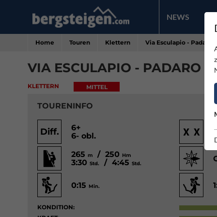
NEWS
PR
Home
Touren
Klettern
Via Esculapio - Padaro
VIA ESCULAPIO - PADARO
KLETTERN
MITTEL
TOURENINFO
6+
Diff.
6- obl.
265
/ 250
m
Hm
3:30
/ 4:45
Std.
Std.
0:15
Min.
KONDITION: