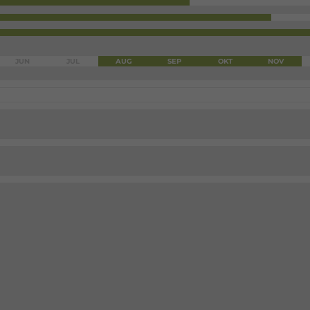
JUN
JUL
AUG
SEP
OKT
NOV