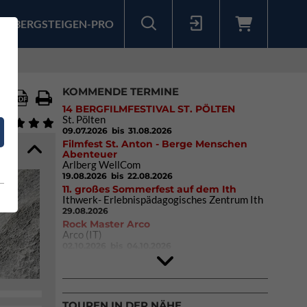
BERGSTEIGEN-PRO
Sollten Sie bereits ein Konto für unsere App haben, können Sie sich mit diesen Daten auch hier anmelden.
KOMMENDE TERMINE
14 BERGFILMFESTIVAL ST. PÖLTEN
St. Pölten
09.07.2026
bis 31.08.2026
Filmfest St. Anton - Berge Menschen
Abenteuer
Arlberg WellCom
19.08.2026
bis 22.08.2026
11. großes Sommerfest auf dem Ith
Ithwerk- Erlebnispädagogisches Zentrum Ith
29.08.2026
Rock Master Arco
Arco (IT)
02.10.2026
bis 04.10.2026
9. Eiskletter Festival Osttirol
Eisparkt Osttirol
08.01.2027
bis 10.01.2027
TOUREN IN DER NÄHE