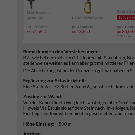
Edelrid Bo
Black Diamond
Solide + vi
CAMALOT
DYON EXPRESS KS
bei 9 Händlern
bei 3 Händlern
bei 6 Händl
57,58 €
18,55 €
86,69 
ab
ab
ab
2.91€ / m
Bemerkung zu den Versicherungen:
R2 - wie bei den meisten Grill-Touren mit Sanduhren, No
stellenweise weiter, es kann aber gut mit mittleren Frie
Die Absicherung ist an der Grenze zu gut, wir haben in SL
Ergänzung zur Schwierigkeit:
Eine Stelle 6+, je 3 Stellen 6 und 6-, sonst recht konstant
Zustieg zur Wand:
Von der Kehre für ein Weg leicht ansteigen über Geröll 
Hinweis Via Esculapio auf dem Stein nach links folgen. N
Einstieg. Die Tour ist hier nicht angeschrieben, aber man
Höhe Einstieg:
500 m
Abstieg: