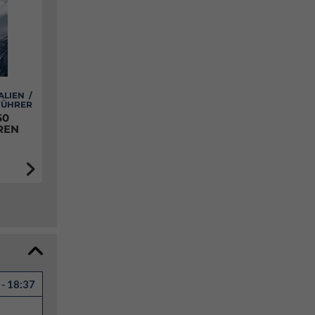
ALIEN /
FÜHRER
50
REN
- 18:37