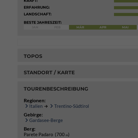
KRAFT:
ERFAHRUNG:
LANDSCHAFT:
BESTE JAHRESZEIT:
JAN
FEB
MÄR
APR
MAI
TOPOS
STANDORT / KARTE
TOURENBESCHREIBUNG
Regionen:
Italien
Trentino-Südtirol
Gebirge:
Gardasee-Berge
Berg:
Parete Padaro (700
)
m