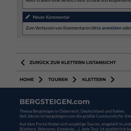
Alles in allem eine wirklich sehr schöne und empfehlens
Neuer Kommentar
Zum Verfassen von Kommentaren bitte
anmelden
ode
ZURÜCK ZUR KLETTERN LISTANSICHT
HOME
TOUREN
KLETTERN
BERGSTEIGEN.com
Thema Bergsteigen in Österreich, Deutschland und Italien.
Seit Jahren ist bergsteigen.com die größte Community für Kle
Auf dem Portal finden sich unzählige Touren, eingeteilt in un
(Klettern, Skitouren, Eiswände, ...). Jede Tour ist ausführlich b