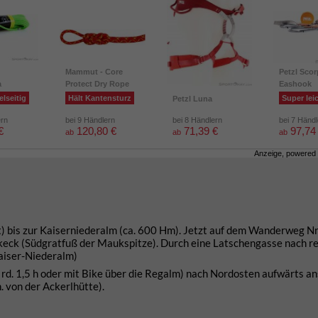
Mammut - Core
Petzl Scor
a
Protect Dry Rope
Eashook
elseitig
Hält Kantensturz
Super lei
Petzl Luna
ern
bei 9 Händlern
bei 8 Händlern
bei 7 Händ
€
120,80 €
71,39 €
97,74
ab
ab
ab
Anzeige, powered
t) bis zur Kaiserniederalm (ca. 600 Hm). Jetzt auf dem Wanderweg Nr
keck (Südgratfuß der Maukspitze). Durch eine Latschengasse nach r
Kaiser-Niederalm)
 rd. 1,5 h oder mit Bike über die Regalm) nach Nordosten aufwärts an
von der Ackerlhütte).