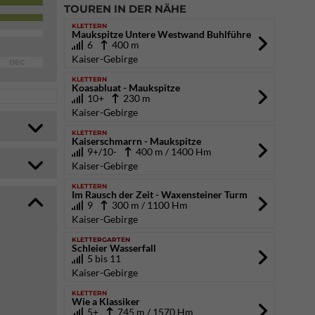
TOUREN IN DER NÄHE
KLETTERN
Maukspitze Untere Westwand Buhlführe
6
400 m
Kaiser-Gebirge
DEC
KLETTERN
Koasabluat - Maukspitze
10+
230 m
Kaiser-Gebirge
KLETTERN
Kaiserschmarrn - Maukspitze
9+/10-
400 m / 1400 Hm
Kaiser-Gebirge
KLETTERN
Im Rausch der Zeit - Waxensteiner Turm
9
300 m / 1100 Hm
Kaiser-Gebirge
KLETTERGARTEN
Schleier Wasserfall
5 bis 11
Kaiser-Gebirge
KLETTERN
Wie a Klassiker
5+
745 m / 1570 Hm