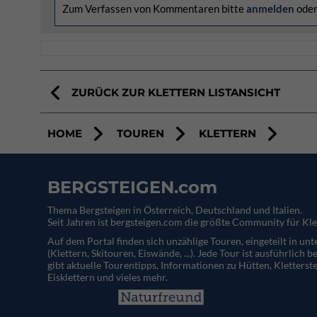
Zum Verfassen von Kommentaren bitte
anmelden
ode
ZURÜCK ZUR KLETTERN LISTANSICHT
HOME
TOUREN
KLETTERN
BERGSTEIGEN.com
Thema Bergsteigen in Österreich, Deutschland und Italien.
Seit Jahren ist bergsteigen.com die größte Community für Kle
Auf dem Portal finden sich unzählige Touren, eingeteilt in un
(Klettern, Skitouren, Eiswände, ...). Jede Tour ist ausführlich b
gibt aktuelle Tourentipps, Informationen zu Hütten, Kletterste
Eisklettern und vieles mehr.