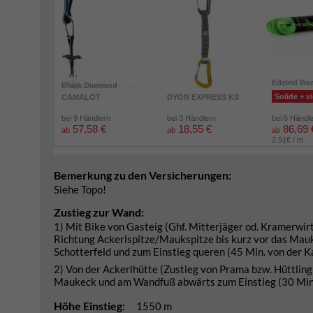
Edelrid Bo
Black Diamond
Solide + vi
CAMALOT
DYON EXPRESS KS
bei 9 Händlern
bei 3 Händlern
bei 6 Händl
57,58 €
18,55 €
86,69 
ab
ab
ab
2.91€ / m
Bemerkung zu den Versicherungen:
Siehe Topo!
Zustieg zur Wand:
1) Mit Bike von Gasteig (Ghf. Mitterjäger od. Kramerwir
Richtung Ackerlspitze/Maukspitze bis kurz vor das Mau
Schotterfeld und zum Einstieg queren (45 Min. von der 
2) Von der Ackerlhütte (Zustieg von Prama bzw. Hüttling
Maukeck und am Wandfuß abwärts zum Einstieg (30 Min. 
Höhe Einstieg:
1550 m