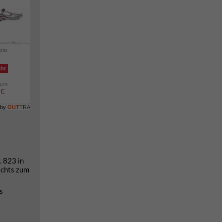
pio
cht
lern
 €
 by
OUT
TRA
. 823 in
echts zum
s