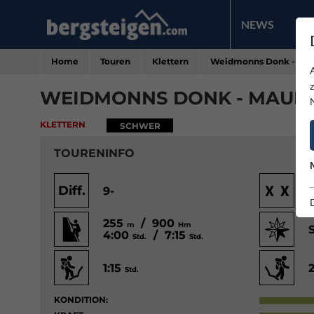
NEWS
PR
Home
Touren
Klettern
Weidmonns Donk - Mau
WEIDMONNS DONK - MAUKS
KLETTERN
SCHWER
TOURENINFO
Diff.
9-
255
/ 900
m
Hm
4:00
/ 7:15
Std.
Std.
1:15
Std.
KONDITION: