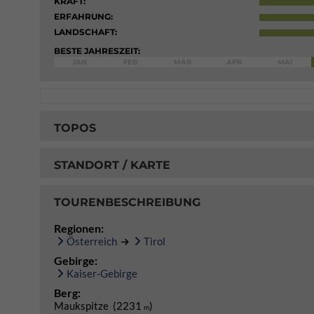
KRAFT:
ERFAHRUNG:
LANDSCHAFT:
BESTE JAHRESZEIT:
JAN
FEB
MÄR
APR
MAI
TOPOS
STANDORT / KARTE
TOURENBESCHREIBUNG
Regionen:
Österreich
Tirol
Gebirge:
Kaiser-Gebirge
Berg:
Maukspitze (2231
)
m