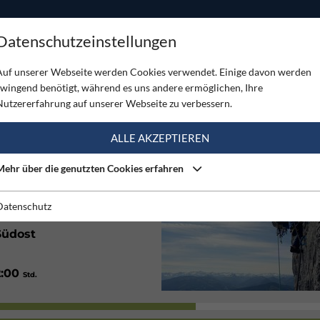
ODUKTE
TOUREN
SERVICE
SHOP
MAGAZINE
Datenschutzeinstellungen
kspitze
Auf unserer Webseite werden Cookies verwendet. Einige davon werden
zwingend benötigt, während es uns andere ermöglichen, Ihre
PITZE
Nutzererfahrung auf unserer Webseite zu verbessern.
(1)
ALLE AKZEPTIEREN
Mehr über die genutzten Cookies erfahren
Mittel
Datenschutz
Südost
2:00
Std.