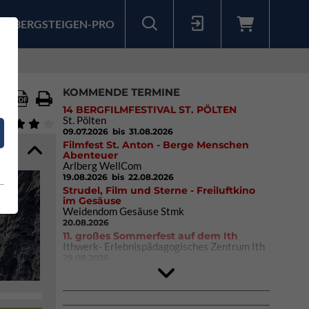
BERGSTEIGEN-PRO
Sollten Sie bereits ein Konto für unsere App haben, können Sie sich mit diesen Daten auch hier anmelden.
KOMMENDE TERMINE
14 BERGFILMFESTIVAL ST. PÖLTEN
St. Pölten
09.07.2026
bis 31.08.2026
Filmfest St. Anton - Berge Menschen
Abenteuer
Arlberg WellCom
19.08.2026
bis 22.08.2026
Strudel, Film und Sterne - Freiluftkino
im Gesäuse
Weidendom Gesäuse Stmk
20.08.2026
11. großes Sommerfest auf dem Ith
Ithwerk- Erlebnispädagogisches Zentrum Ith
29.08.2026
Rock Master Arco
Arco (IT)
02.10.2026
bis 04.10.2026