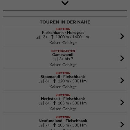
9. Eiskletter Festival Osttirol
Eisparkt Osttirol
08.01.2027
bis 10.01.2027
TOUREN IN DER NÄHE
KLETTERN
Fleischbank - Nordgrat
3+
1300 m / 1400 Hm
Kaiser-Gebirge
KLETTERGARTEN
Gamswandl
3+ bis 7
Kaiser-Gebirge
KLETTERN
Stoamandl - Fleischbank
6+
120 m / 530 Hm
Kaiser-Gebirge
KLETTERN
Herbstzeit - Fleischbank
6+
105 m / 530 Hm
Kaiser-Gebirge
KLETTERN
Neufundland - Fleischbank
7+
105 m / 530 Hm