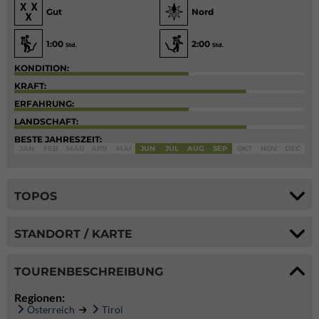
Gut
Nord
1:00
2:00
Std.
Std.
KONDITION:
KRAFT:
ERFAHRUNG:
LANDSCHAFT:
BESTE JAHRESZEIT:
JAN
FEB
MÄR
APR
MAI
JUN
JUL
AUG
SEP
OKT
NOV
DEC
TOPOS
STANDORT / KARTE
TOURENBESCHREIBUNG
Regionen:
Österreich
Tirol