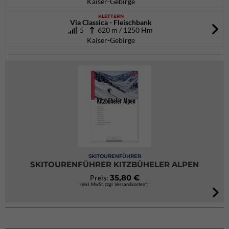
Kaiser-Gebirge
KLETTERN
Via Classica - Fleischbank
5
620 m / 1250 Hm
Kaiser-Gebirge
SKITOURENFÜHRER
SKITOURENFÜHRER KITZBÜHELER ALPEN
35,80 €
Preis:
(inkl. MwSt. zzgl. Versandkosten*)