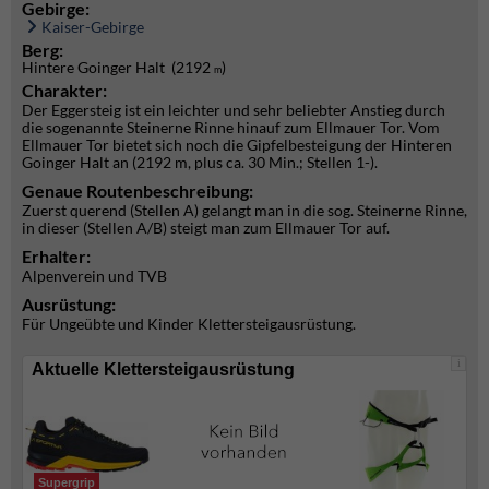
Gebirge:
Kaiser-Gebirge
Berg:
Hintere Goinger Halt (2192
)
m
Charakter:
Der Eggersteig ist ein leichter und sehr beliebter Anstieg durch
die sogenannte Steinerne Rinne hinauf zum Ellmauer Tor. Vom
Ellmauer Tor bietet sich noch die Gipfelbesteigung der Hinteren
Goinger Halt an (2192 m, plus ca. 30 Min.; Stellen 1-).
Genaue Routenbeschreibung:
Zuerst querend (Stellen A) gelangt man in die sog. Steinerne Rinne,
in dieser (Stellen A/B) steigt man zum Ellmauer Tor auf.
Erhalter:
Alpenverein und TVB
Ausrüstung:
Für Ungeübte und Kinder Klettersteigausrüstung.
i
Aktuelle Klettersteigausrüstung
Supergrip