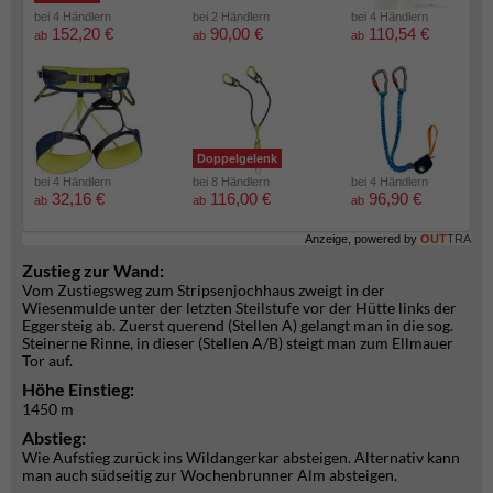
bei 4 Händlern
bei 2 Händlern
bei 4 Händlern
152,20 €
90,00 €
110,54 €
ab
ab
ab
Doppelgelenk
bei 4 Händlern
bei 8 Händlern
bei 4 Händlern
32,16 €
116,00 €
96,90 €
ab
ab
ab
Anzeige, powered by
OUT
TRA
Zustieg zur Wand:
Vom Zustiegsweg zum Stripsenjochhaus zweigt in der
Wiesenmulde unter der letzten Steilstufe vor der Hütte links der
Eggersteig ab. Zuerst querend (Stellen A) gelangt man in die sog.
Steinerne Rinne, in dieser (Stellen A/B) steigt man zum Ellmauer
Tor auf.
Höhe Einstieg:
1450 m
Abstieg:
Wie Aufstieg zurück ins Wildangerkar absteigen. Alternativ kann
man auch südseitig zur Wochenbrunner Alm absteigen.