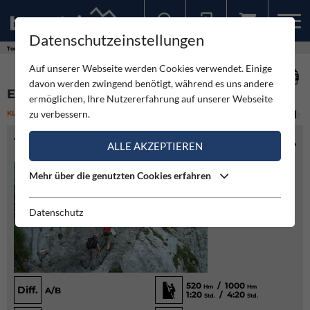
Datenschutzeinstellungen
Sollten Sie bereits ein Konto für unsere App haben, können Sie sich mit diesen Daten auch hier anmelden.
Touren
Klettersteig
Eggersteig
Auf unserer Webseite werden Cookies verwendet. Einige
davon werden zwingend benötigt, während es uns andere
EGGERSTEIG
ermöglichen, Ihre Nutzererfahrung auf unserer Webseite
zu verbessern.
KLETTERSTEIG
(7)
LEICHT
TOURENINFO
ALLE AKZEPTIEREN
Mehr über die genutzten Cookies erfahren
Datenschutz
520
/ 1000
Hm
Hm
Diff.
A/B
1:20
/ 4:20
Std.
Std.