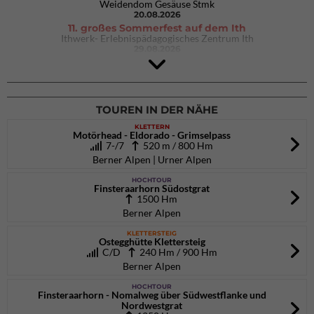
Weidendom Gesäuse Stmk
20.08.2026
11. großes Sommerfest auf dem Ith
Ithwerk- Erlebnispädagogisches Zentrum Ith
29.08.2026
Rock Master Arco
Arco (IT)
02.10.2026
bis 04.10.2026
TOUREN IN DER NÄHE
KLETTERN
Motörhead - Eldorado - Grimselpass
7-/7
520 m / 800 Hm
Berner Alpen | Urner Alpen
HOCHTOUR
Finsteraarhorn Südostgrat
1500 Hm
Berner Alpen
KLETTERSTEIG
Ostegghütte Klettersteig
C/D
240 Hm / 900 Hm
Berner Alpen
HOCHTOUR
Finsteraarhorn - Nomalweg über Südwestflanke und
Nordwestgrat