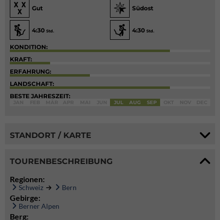
Gut
Südost
4:30
4:30
Std.
Std.
KONDITION:
KRAFT:
ERFAHRUNG:
LANDSCHAFT:
BESTE JAHRESZEIT:
JAN
FEB
MÄR
APR
MAI
JUN
JUL
AUG
SEP
OKT
NOV
DEC
STANDORT / KARTE
TOURENBESCHREIBUNG
Regionen:
Schweiz
Bern
Gebirge:
Berner Alpen
Berg: