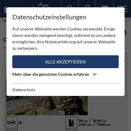
Datenschutzeinstellungen
Sollten Sie bereits ein Konto für unsere App haben, können Sie sich mit diesen Daten auch hier anmelden.
Touren
Klettersteig
Gauli Klettersteig
Auf unserer Webseite werden Cookies verwendet. Einige
davon werden zwingend benötigt, während es uns andere
GAULI KLETTERSTEIG
ermöglichen, Ihre Nutzererfahrung auf unserer Webseite
zu verbessern.
KLETTERSTEIG
(2)
LEICHT
TOURENINFO
ALLE AKZEPTIEREN
Mehr über die genutzten Cookies erfahren
Datenschutz
30
/ 1600
Hm
Hm
Diff.
B
2:00
/ 11:00
Std.
Std.