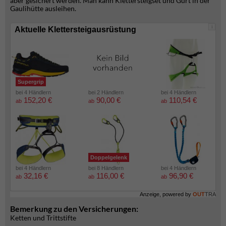
aber gesichert werden. Man kann Klettersteigset und Gurt in der
Gaulihütte ausleihen.
i
Aktuelle Klettersteigausrüstung
Supergrip
bei 4 Händlern
bei 2 Händlern
bei 4 Händlern
152,20 €
90,00 €
110,54 €
ab
ab
ab
Doppelgelenk
bei 4 Händlern
bei 8 Händlern
bei 4 Händlern
32,16 €
116,00 €
96,90 €
ab
ab
ab
Anzeige, powered by
OUT
TRA
Bemerkung zu den Versicherungen:
Ketten und Trittstifte