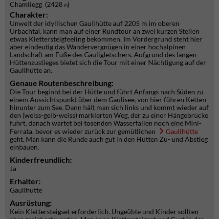
Chamliegg (2428
)
m
Charakter:
Unweit der idyllischen Gaulihütte auf 2205 m im oberen
Urbachtal, kann man auf einer Rundtour an zwei kurzen Stellen
etwas Klettersteigfeeling bekommen. Im Vordergrund steht hier
aber eindeutig das Wandervergnügen in einer hochalpinen
Landschaft am Fuße des Gauligletschers. Aufgrund des langen
Hüttenzustieges bietet sich die Tour mit einer Nächtigung auf der
Gaulihütte an.
Genaue Routenbeschreibung:
Die Tour beginnt bei der Hütte und führt Anfangs nach Süden zu
einem Aussichtspunkt über dem Gaulisee, von hier führen Ketten
hinunter zum See. Dann hält man sich links und kommt wieder auf
den (weiss-gelb-weiss) markierten Weg, der zu einer Hängebrücke
führt, danach wartet bei tosenden Wasserfällen noch eine Mini-
Ferrata, bevor es wieder zurück zur gemütlichen
Gaulihütte
geht. Man kann die Runde auch gut in den Hütten Zu- und Abstieg
einbauen.
Kinderfreundlich:
Ja
Erhalter:
Gaulihütte
Ausrüstung:
Kein Klettersteigset erforderlich. Ungeübte und Kinder sollten