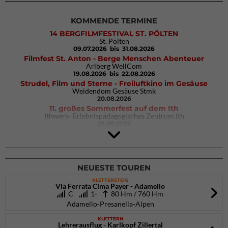
KOMMENDE TERMINE
14 BERGFILMFESTIVAL ST. PÖLTEN
St. Pölten
09.07.2026
bis 31.08.2026
Filmfest St. Anton - Berge Menschen Abenteuer
Arlberg WellCom
19.08.2026
bis 22.08.2026
Strudel, Film und Sterne - Freiluftkino im Gesäuse
Weidendom Gesäuse Stmk
20.08.2026
11. großes Sommerfest auf dem Ith
Ithwerk- Erlebnispädagogisches Zentrum Ith
29.08.2026
4Blocs KIDS 2026
DAV Kletter- & Boulderzentrum München Süd (Thalkirchen)
26.09.2026
NEUESTE TOUREN
KLETTERSTEIG
Via Ferrata Cima Payer - Adamello
C
1-
80 Hm / 760 Hm
Adamello-Presanella-Alpen
KLETTERN
Lehrerausflug - Karlkopf Zillertal