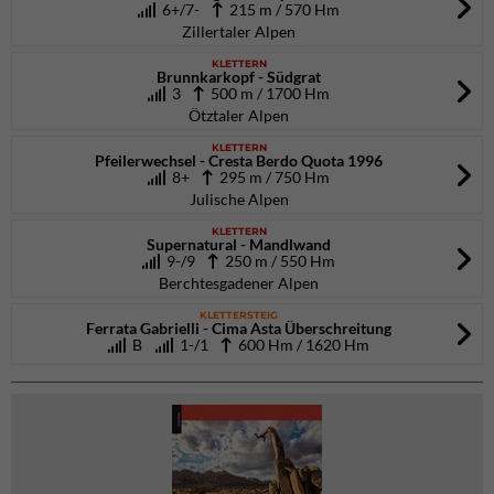
6+/7-
215 m / 570 Hm
Zillertaler Alpen
KLETTERN
Brunnkarkopf - Südgrat
3
500 m / 1700 Hm
Ötztaler Alpen
KLETTERN
Pfeilerwechsel - Cresta Berdo Quota 1996
8+
295 m / 750 Hm
Julische Alpen
KLETTERN
Supernatural - Mandlwand
9-/9
250 m / 550 Hm
Berchtesgadener Alpen
KLETTERSTEIG
Ferrata Gabrielli - Cima Asta Überschreitung
B
1-/1
600 Hm / 1620 Hm