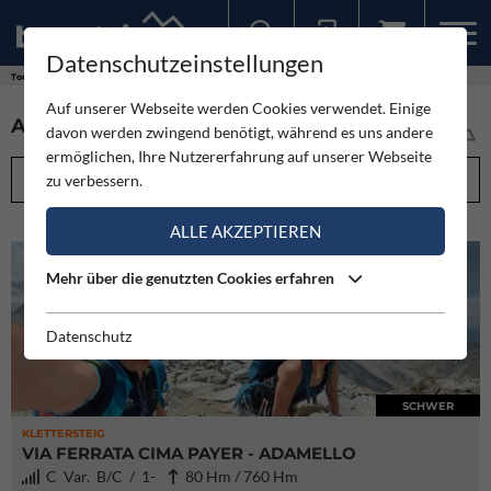
Datenschutzeinstellungen
Sollten Sie bereits ein Konto für unsere App haben, können Sie sich mit diesen Daten auch hier anmelden.
Touren
Auf unserer Webseite werden Cookies verwendet. Einige
ALLE TOUREN IM ÜBERBLICK (5974)
davon werden zwingend benötigt, während es uns andere
ermöglichen, Ihre Nutzererfahrung auf unserer Webseite
FILTEROPTIONEN
zu verbessern.
ALLE AKZEPTIEREN
Mehr über die genutzten Cookies erfahren
Datenschutz
SCHWER
KLETTERSTEIG
VIA FERRATA CIMA PAYER - ADAMELLO
C Var. B/C / 1-
80 Hm / 760 Hm