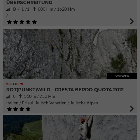
ÜBERSCHREITUNG
B / 1-/1
600 Hm / 1620 Hm
/
SCHWER
KLETTERN
ROT(PUNKT)WILD - CRESTA BERDO QUOTA 2012
8
310 m / 750 Hm
Italien / Friaul-Julisch Venetien / Julische Alpen