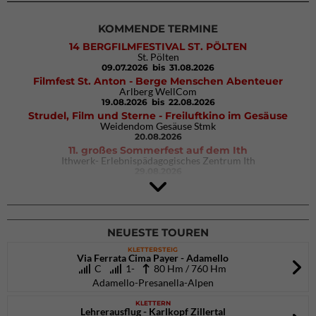
KOMMENDE TERMINE
14 BERGFILMFESTIVAL ST. PÖLTEN
St. Pölten
09.07.2026
bis 31.08.2026
Filmfest St. Anton - Berge Menschen Abenteuer
Arlberg WellCom
19.08.2026
bis 22.08.2026
Strudel, Film und Sterne - Freiluftkino im Gesäuse
Weidendom Gesäuse Stmk
20.08.2026
11. großes Sommerfest auf dem Ith
Ithwerk- Erlebnispädagogisches Zentrum Ith
29.08.2026
4Blocs KIDS 2026
DAV Kletter- & Boulderzentrum München Süd (Thalkirchen)
26.09.2026
NEUESTE TOUREN
KLETTERSTEIG
Via Ferrata Cima Payer - Adamello
C
1-
80 Hm / 760 Hm
Adamello-Presanella-Alpen
KLETTERN
Lehrerausflug - Karlkopf Zillertal