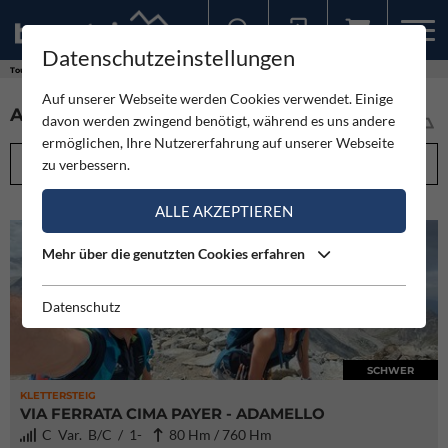
Datenschutzeinstellungen
Sollten Sie bereits ein Konto für unsere App haben, können Sie sich mit diesen Daten auch hier anmelden.
Touren
Auf unserer Webseite werden Cookies verwendet. Einige
ALLE TOUREN IM ÜBERBLICK (5974)
davon werden zwingend benötigt, während es uns andere
ermöglichen, Ihre Nutzererfahrung auf unserer Webseite
FILTEROPTIONEN
zu verbessern.
ALLE AKZEPTIEREN
Mehr über die genutzten Cookies erfahren
Datenschutz
SCHWER
KLETTERSTEIG
VIA FERRATA CIMA PAYER - ADAMELLO
C Var. B/C / 1-
80 Hm / 760 Hm