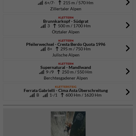
6+/7-
215 m / 570 Hm
Zillertaler Alpen
KLETTERN
Brunnkarkopf - Südgrat
3
500 m / 1700 Hm
Ötztaler Alpen
KLETTERN
Pfeilerwechsel - Cresta Berdo Quota 1996
8+
295 m / 750 Hm
Julische Alpen
KLETTERN
Supernatural - Mandlwand
9-/9
250 m / 550 Hm
Berchtesgadener Alpen
KLETTERSTEIG
Ferrata Gabrielli - Cima Asta Überschreitung
B
1-/1
600 Hm / 1620 Hm