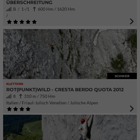
ÜBERSCHREITUNG
B / 1-/1
600 Hm / 1620 Hm
/
SCHWER
KLETTERN
ROT(PUNKT)WILD - CRESTA BERDO QUOTA 2012
8
310 m / 750 Hm
Italien / Friaul-Julisch Venetien / Julische Alpen