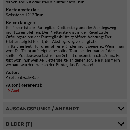
da Schlans Sut oder steil hinunter nach Trun.
Kartenmaterial:
Swisstopo 1213 Trun
Bemerkungen:
Bei Nässe ist der Punteglias-Klettersteig und der Abstiegsweg
nicht zu empfehlen. Der Klettersteig ist in der Regel zu den
Öffnungszeiten der Puntegliashütte geöffnet.
Achtung:
Der
Klettersteig ist leicht, der Abstiegsweg verlangt aber
Trittsicherheit - für unerfahrene Kinder nicht geeignet. Wenn man
vom Tal (Trun) aufsteigt, eine solide Tour, bei der man auf dem
steilen Zustiegsweg fast keinen Schritt umsonst macht. Anm.: Es
gibt wohl nur wenige Klettersteige, an denen so viele Klammern
verbaut wurden, wie an der Punteglias-Felswand.
Autor:
Axel Jentzsch-Rabl
Autor (Referenz):
Axel
AUSGANGSPUNKT / ANFAHRT
BILDER (11)