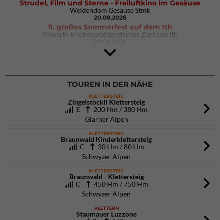
Strudel, Film und Sterne - Freiluftkino im Gesäuse
Weidendom Gesäuse Stmk
20.08.2026
11. großes Sommerfest auf dem Ith
Ithwerk- Erlebnispädagogisches Zentrum Ith
29.08.2026
4Blocs KIDS 2026
DAV Kletter- & Boulderzentrum München Süd (Thalkirchen)
26.09.2026
TOUREN IN DER NÄHE
KLETTERSTEIG
Zingelstöckli Klettersteig
E
200 Hm / 380 Hm
Glarner Alpen
KLETTERSTEIG
Braunwald Kinderklettersteig
C
30 Hm / 80 Hm
Schwyzer Alpen
KLETTERSTEIG
Braunwald - Klettersteig
C
450 Hm / 750 Hm
Schwyzer Alpen
KLETTERN
Staumauer Luzzone