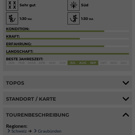
Sehr gut
Süd
1:30
1:30
Std.
Std.
KONDITION:
KRAFT:
ERFAHRUNG:
LANDSCHAFT:
BESTE JAHRESZEIT:
JAN
FEB
MÄR
APR
MAI
JUN
JUL
AUG
SEP
OKT
NOV
DEC
TOPOS
STANDORT / KARTE
TOURENBESCHREIBUNG
Regionen:
Schweiz
Graubünden