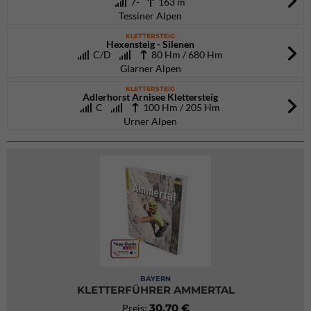
7-
163 m
Tessiner Alpen
KLETTERSTEIG
Hexensteig - Silenen
C/D
80 Hm / 680 Hm
Glarner Alpen
KLETTERSTEIG
Adlerhorst Arnisee Klettersteig
C
100 Hm / 205 Hm
Urner Alpen
BAYERN
KLETTERFÜHRER AMMERTAL
30,70 €
Preis: