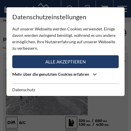
Datenschutzeinstellungen
Sollten Sie bereits ein Konto für unsere App haben, können Sie sich mit diesen Daten auch hier anmelden.
Touren
Klettersteig
Punteglias-Klettersteig
Auf unserer Webseite werden Cookies verwendet. Einige
davon werden zwingend benötigt, während es uns andere
PUNTEGLIAS-KLETTERSTEIG
ermöglichen, Ihre Nutzererfahrung auf unserer Webseite
zu verbessern.
KLETTERSTEIG
(1)
MITTEL
TOURENINFO
ALLE AKZEPTIEREN
Mehr über die genutzten Cookies erfahren
Datenschutz
320
/ 680
Hm
Hm
Diff.
B/C
1:30
/ 4:30
Std.
Std.