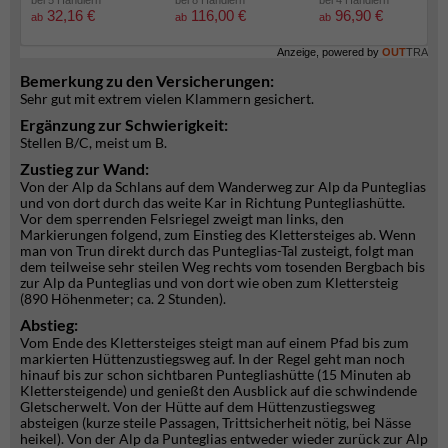
bei 5 Händlern
bei 8 Händlern
bei 4 Händlern
32,16 €
116,00 €
96,90 €
ab
ab
ab
Anzeige, powered by
OUT
TRA
Bemerkung zu den Versicherungen:
Sehr gut mit extrem vielen Klammern gesichert.
Ergänzung zur Schwierigkeit:
Stellen B/C, meist um B.
Zustieg zur Wand:
Von der Alp da Schlans auf dem Wanderweg zur Alp da Punteglias
und von dort durch das weite Kar in Richtung Puntegliashütte.
Vor dem sperrenden Felsriegel zweigt man links, den
Markierungen folgend, zum Einstieg des Klettersteiges ab. Wenn
man von Trun direkt durch das Punteglias-Tal zusteigt, folgt man
dem teilweise sehr steilen Weg rechts vom tosenden Bergbach bis
zur Alp da Punteglias und von dort wie oben zum Klettersteig
(890 Höhenmeter; ca. 2 Stunden).
Abstieg:
Vom Ende des Klettersteiges steigt man auf einem Pfad bis zum
markierten Hüttenzustiegsweg auf. In der Regel geht man noch
hinauf bis zur schon sichtbaren Puntegliashütte (15 Minuten ab
Klettersteigende) und genießt den Ausblick auf die schwindende
Gletscherwelt. Von der Hütte auf dem Hüttenzustiegsweg
absteigen (kurze steile Passagen, Trittsicherheit nötig, bei Nässe
heikel). Von der Alp da Punteglias entweder wieder zurück zur Alp