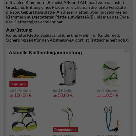
mit vielen Klammern (B, meist A/B und A) hinauf zum nächsten
Grasband. Entlang eines Pfades erreicht man die letzte Felsstufe,
die sog. Geburtstagsplatte. An dieser glatten, aber mit sehr vielen
Klammern ausgestatteten Platte aufwärts (A/B), bis man das Ende
des Klettersteiges erreicht hat.
Ausrüstung:
Komplette Klettersteigausrüstung und Helm, für Kinder evtl.
Sicherungsseil (für den Abstiegsweg, dort ist Trittsicherheit nötig).
i
Aktuelle Klettersteigausrüstung
Supergrip
bei 3 Händlern
bei 2 Händlern
bei 4 Händlern
156,56 €
90,00 €
110,54 €
ab
ab
ab
Doppelgelenk