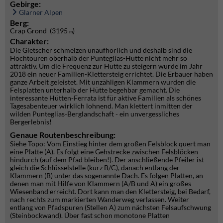
Gebirge:
Glarner Alpen
Berg:
Crap Grond (3195
)
m
Charakter:
Die Gletscher schmelzen unaufhörlich und deshalb sind die
Hochtouren oberhalb der Punteglias-Hütte nicht mehr so
attraktiv. Um die Frequenz zur Hütte zu steigern wurde im Jahr
2018 ein neuer Familien-Klettersteig errichtet. Die Erbauer haben
ganze Arbeit geleistet. Mit unzähligen Klammern wurden die
Felsplatten unterhalb der Hütte begehbar gemacht. Die
interessante Hütten-Ferrata ist für aktive Familien als schönes
Tagesabenteuer wirklich lohnend. Man klettert inmitten der
wilden Punteglias-Berglandschaft - ein unvergessliches
Bergerlebnis!
Genaue Routenbeschreibung:
Siehe Topo: Vom Einstieg hinter dem großen Felsblock quert man
eine Platte (A). Es folgt eine Gehstrecke zwischen Felsblöcken
hindurch (auf dem Pfad bleiben!). Der anschließende Pfeiler ist
gleich die Schlüsselstelle (kurz B/C), danach entlang der
Klammern (B) unter das sogenannte Dach. Es folgen Platten, an
denen man mit Hilfe von Klammern (A/B und A) ein großes
Wiesenband erreicht. Dort kann man den Klettersteig, bei Bedarf,
nach rechts zum markierten Wanderweg verlassen. Weiter
entlang von Pfadspuren (Stellen A) zum nächsten Felsaufschwung
(Steinbockwand). Über fast schon monotone Platten