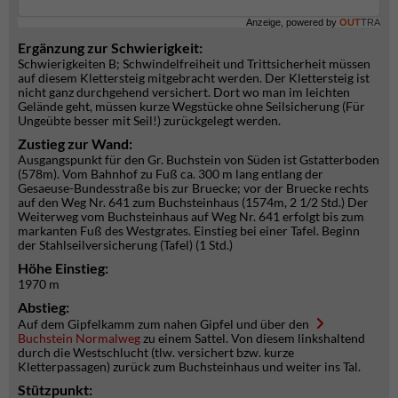
Anzeige, powered by
OUT
TRA
Ergänzung zur Schwierigkeit:
Schwierigkeiten B; Schwindelfreiheit und Trittsicherheit müssen
auf diesem Klettersteig mitgebracht werden. Der Klettersteig ist
nicht ganz durchgehend versichert. Dort wo man im leichten
Gelände geht, müssen kurze Wegstücke ohne Seilsicherung (Für
Ungeübte besser mit Seil!) zurückgelegt werden.
Zustieg zur Wand:
Ausgangspunkt für den Gr. Buchstein von Süden ist Gstatterboden
(578m). Vom Bahnhof zu Fuß ca. 300 m lang entlang der
Gesaeuse-Bundesstraße bis zur Bruecke; vor der Bruecke rechts
auf den Weg Nr. 641 zum Buchsteinhaus (1574m, 2 1/2 Std.) Der
Weiterweg vom Buchsteinhaus auf Weg Nr. 641 erfolgt bis zum
markanten Fuß des Westgrates. Einstieg bei einer Tafel. Beginn
der Stahlseilversicherung (Tafel) (1 Std.)
Höhe Einstieg:
1970 m
Abstieg:
Auf dem Gipfelkamm zum nahen Gipfel und über den
Buchstein Normalweg
zu einem Sattel. Von diesem linkshaltend
durch die Westschlucht (tlw. versichert bzw. kurze
Kletterpassagen) zurück zum Buchsteinhaus und weiter ins Tal.
Stützpunkt: