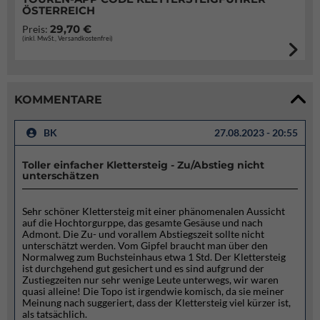
ÖSTERREICH
29,70 €
Preis:
(inkl. MwSt., Versandkostenfrei)
KOMMENTARE
BK
27.08.2023 - 20:55
Toller einfacher Klettersteig - Zu/Abstieg nicht
unterschätzen
Sehr schöner Klettersteig mit einer phänomenalen Aussicht
auf die Hochtorgurppe, das gesamte Gesäuse und nach
Admont. Die Zu- und vorallem Abstiegszeit sollte nicht
unterschätzt werden. Vom Gipfel braucht man über den
Normalweg zum Buchsteinhaus etwa 1 Std. Der Klettersteig
ist durchgehend gut gesichert und es sind aufgrund der
Zustiegzeiten nur sehr wenige Leute unterwegs, wir waren
quasi alleine! Die Topo ist irgendwie komisch, da sie meiner
Meinung nach suggeriert, dass der Klettersteig viel kürzer ist,
als tatsächlich.