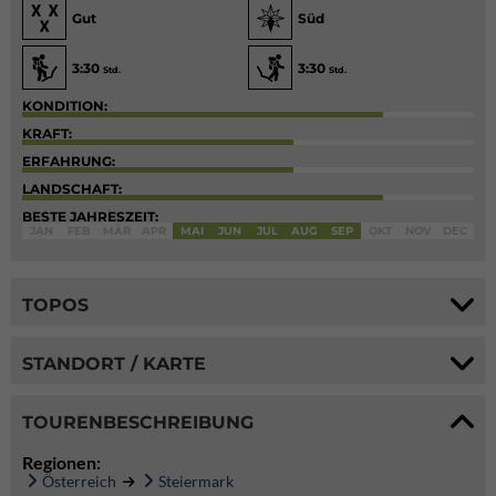
Gut
Süd
3:30
3:30
Std.
Std.
KONDITION:
KRAFT:
ERFAHRUNG:
LANDSCHAFT:
BESTE JAHRESZEIT:
JAN
FEB
MÄR
APR
MAI
JUN
JUL
AUG
SEP
OKT
NOV
DEC
TOPOS
STANDORT / KARTE
TOURENBESCHREIBUNG
Regionen:
Österreich
Steiermark