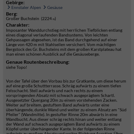
Gebirge:
Ennstaler Alpen
Gesäuse
Berg:
Großer Buchstein (2224
)
m
Charakter:
Imposanter Wanddurchstieg mit herrlichen Tiefblicken entlang
eines diagonal verlaufenden Bandsystems. Von leichten
Gehpassagen abgesehen, ist das Band durchgehend auf einer
Länge von 420 m mit Stahlseilen versichert. Vom mächtigen
Bergstock des Gr. Buchsteins mit dem großen Karstplateau hat
man einen schönen Ausblick auf die Gesäuseberge.
Genaue Routenbeschreibung:
siehe Topo!
Von der Tafel über den Vorbau bis zur Gratkante, um diese herum
auf eine große Schuttterrasse. Schräg aufwärts zu einem tiefen
Felsschacht. Steil aufwärts und nach rechts zu einem
vorspringenden Absatz mit schwach ausgeprägtem Schartl.
Ausgesetzter Quergang 20m zu einem vorstehenden Zacken.
Weiter auf breitem, gestuftem Band aufwärts unter eine
überhängende, dunkle Wand und weiter zu einem Absatz am "Süd
Pfeiler" (Wandmitte). In gestufter Rinne 20m abwärts in eine
Wandbucht. Aus dieser schräg rechts hinan und weiter entlang
der Wand auf schwach ausgeprägtem Band aufwärts zu einem
Köpfel unter überhängender Kante. In der folgenden Rinne
aufwärts zu großem Absatz und weiter Richtung Ausstieg. Über