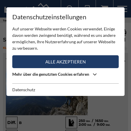
Datenschutzeinstellungen
Sollten Sie bereits ein Konto für unsere App haben, können Sie sich mit diesen Daten auch hier anmelden.
Touren
Klettersteig
Südwandband Klettersteig Buchstein
Auf unserer Webseite werden Cookies verwendet. Einige
davon werden zwingend benötigt, während es uns andere
SÜDWANDBAND KLETTERSTEIG BUCHSTEIN
ermöglichen, Ihre Nutzererfahrung auf unserer Webseite
zu verbessern.
KLETTERSTEIG
(6)
LEICHT
TOURENINFO
ALLE AKZEPTIEREN
Mehr über die genutzten Cookies erfahren
Datenschutz
250
/ 1650
Hm
Hm
Diff.
B
2:00
/ 9:00
Std.
Std.