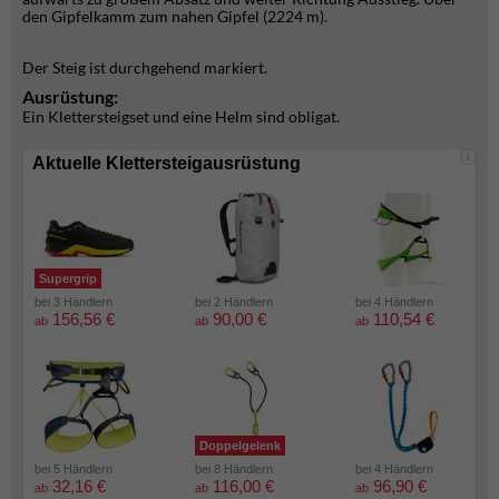
den Gipfelkamm zum nahen Gipfel (2224 m).
Der Steig ist durchgehend markiert.
Ausrüstung:
Ein Klettersteigset und eine Helm sind obligat.
i
Aktuelle Klettersteigausrüstung
Supergrip
bei 3 Händlern
bei 2 Händlern
bei 4 Händlern
156,56 €
90,00 €
110,54 €
ab
ab
ab
Doppelgelenk
bei 5 Händlern
bei 8 Händlern
bei 4 Händlern
32,16 €
116,00 €
96,90 €
ab
ab
ab