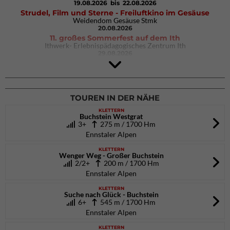
19.08.2026
bis 22.08.2026
Strudel, Film und Sterne - Freiluftkino im Gesäuse
Weidendom Gesäuse Stmk
20.08.2026
11. großes Sommerfest auf dem Ith
Ithwerk- Erlebnispädagogisches Zentrum Ith
29.08.2026
4Blocs KIDS 2026
DAV Kletter- & Boulderzentrum München Süd (Thalkirchen)
26.09.2026
TOUREN IN DER NÄHE
KLETTERN
Buchstein Westgrat
3+
275 m / 1700 Hm
Ennstaler Alpen
KLETTERN
Wenger Weg - Großer Buchstein
2/2+
200 m / 1700 Hm
Ennstaler Alpen
KLETTERN
Suche nach Glück - Buchstein
6+
545 m / 1700 Hm
Ennstaler Alpen
KLETTERN