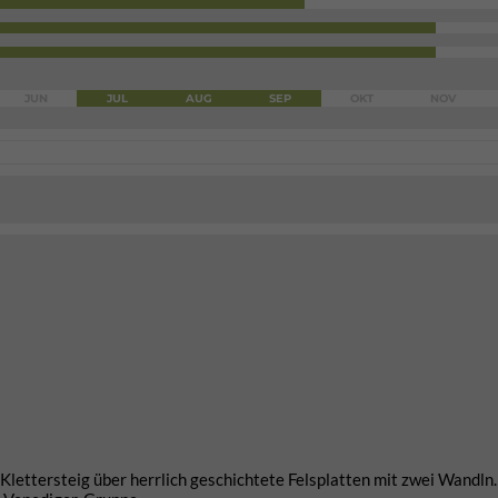
JUN
JUL
AUG
SEP
OKT
NOV
Klettersteig über herrlich geschichtete Felsplatten mit zwei Wandln