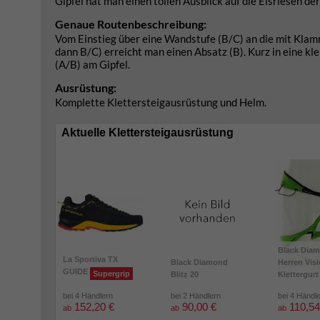
Gipfel hat man einen tollen Ausblick auf die Eisriesen d
Genaue Routenbeschreibung:
Vom Einstieg über eine Wandstufe (B/C) an die mit Klamm
dann B/C) erreicht man einen Absatz (B). Kurz in eine k
(A/B) am Gipfel.
Ausrüstung:
Komplette Klettersteigausrüstung und Helm.
Aktuelle Klettersteigausrüstung
Black Dia
La Sportiva TX
Black Diamond
Herren Vis
GUIDE
Supergrip
Blitz 20
Klettergurt
bei 4 Händlern
bei 2 Händlern
bei 4 Händl
152,20 €
90,00 €
110,54
ab
ab
ab