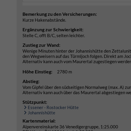
Bemerkung zu den Versicherungen:
Kurze Hakenabstände.
Ergänzung zur Schwierigkeit:
Stelle C, offt B/C, selten leichter.
Zustieg zur Wand:
Wenige Minuten hinter der Johannishütte den Zettalunit
den Wegweisern auf das Türmljoch folgen. Direkt am Joc
Alternativ kann auch vom Maurertal zugestiegen werden
Höhe Einstieg:
2780 m
Abstieg:
Vom Gipfel über den südseitigen Normalweg (max. A) zu
Alternativ kann auch über das Maurertal abgestiegen w
Stützpunkt:
Essener - Rostocker Hütte
Johannishütte
Kartenmaterial:
Alpenvereinskarte 36 Venedigergruppe, 1:25.000