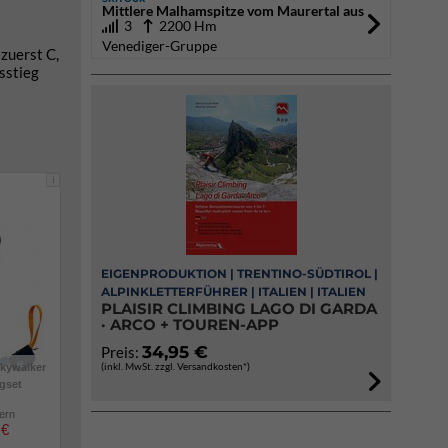
Mittlere Malhamspitze vom Maurertal aus
3
2200 Hm
Venediger-Gruppe
zuerst C,
sstieg
i
EIGENPRODUKTION | TRENTINO-SÜDTIROL |
ALPINKLETTERFÜHRER | ITALIEN | ITALIEN
PLAISIR CLIMBING LAGO DI GARDA
· ARCO + TOUREN-APP
34,95 €
Preis:
(inkl. MwSt. zzgl. Versandkosten*)
kywalker
igset
lern
 €