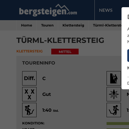
NEWS
PR
Home
Touren
Klettersteig
Türml-Klettersteig
TÜRML-KLETTERSTEIG
KLETTERSTEIG
MITTEL
TOURENINFO
Diff.
C
Gut
1:40
Std.
KONDITION: