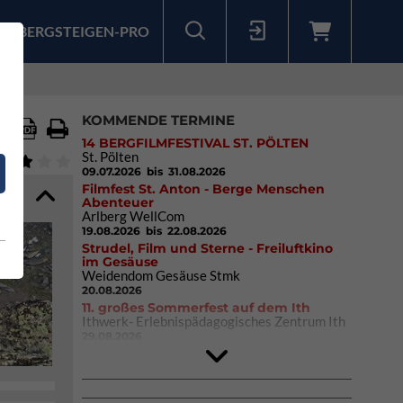
BERGSTEIGEN-PRO
Sollten Sie bereits ein Konto für unsere App haben, können Sie sich mit diesen Daten auch hier anmelden.
KOMMENDE TERMINE
14 BERGFILMFESTIVAL ST. PÖLTEN
St. Pölten
09.07.2026
bis 31.08.2026
Filmfest St. Anton - Berge Menschen
Abenteuer
Arlberg WellCom
19.08.2026
bis 22.08.2026
Strudel, Film und Sterne - Freiluftkino
im Gesäuse
Weidendom Gesäuse Stmk
20.08.2026
11. großes Sommerfest auf dem Ith
Ithwerk- Erlebnispädagogisches Zentrum Ith
29.08.2026
4Blocs KIDS 2026
DAV Kletter- & Boulderzentrum München
Süd (Thalkirchen)
26.09.2026