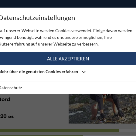
ODUKTE
TOUREN
SERVICE
SHOP
MAGAZINE
Datenschutzeinstellungen
Auf unserer Webseite werden Cookies verwendet. Einige davon werden
zwingend benötigt, während es uns andere ermöglichen, Ihre
Nutzererfahrung auf unserer Webseite zu verbessern.
(1)
ALLE AKZEPTIEREN
Mehr über die genutzten Cookies erfahren
70
/ 750
Hm
Hm
0:15
/ 3:15
Min.
Std.
Datenschutz
Nord
1:20
Std.