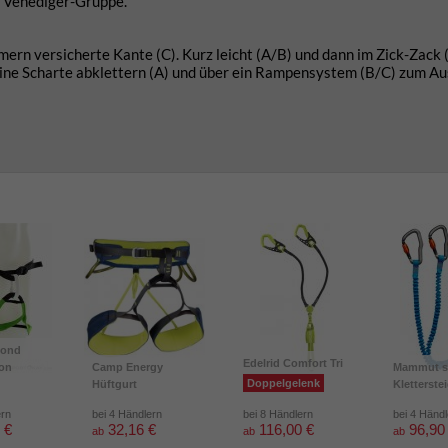
er Venediger-Gruppe.
ern versicherte Kante (C). Kurz leicht (A/B) und dann im Zick-Zack (
leine Scharte abklettern (A) und über ein Rampensystem (B/C) zum Au
mond
Edelrid Comfort Tri
ion
Camp Energy
Mammut s
Doppelgelenk
Hüftgurt
Kletterste
ern
bei 4 Händlern
bei 8 Händlern
bei 4 Händ
 €
32,16 €
116,00 €
96,90
ab
ab
ab