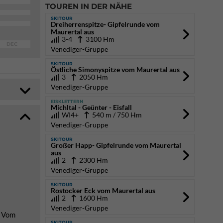
TOUREN IN DER NÄHE
SKITOUR
Dreiherrenspitze- Gipfelrunde vom
Maurertal aus
3-4
3100 Hm
DEC
Venediger-Gruppe
SKITOUR
Östliche Simonyspitze vom Maurertal aus
3
2050 Hm
Venediger-Gruppe
EISKLETTERN
Michltal - Geünter - Eisfall
WI4+
540 m / 750 Hm
Venediger-Gruppe
SKITOUR
Großer Happ- Gipfelrunde vom Maurertal
aus
2
2300 Hm
Venediger-Gruppe
SKITOUR
Rostocker Eck vom Maurertal aus
2
1600 Hm
Venediger-Gruppe
. Vom
SKITOUR