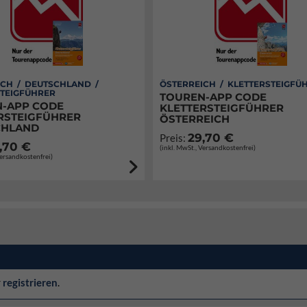
ICH / DEUTSCHLAND /
ÖSTERREICH / KLETTERSTEIGFÜ
STEIGFÜHRER
TOUREN-APP CODE
-APP CODE
KLETTERSTEIGFÜHRER
RSTEIGFÜHRER
ÖSTERREICH
CHLAND
29,70 €
Preis:
,70 €
(inkl. MwSt., Versandkostenfrei)
Versandkostenfrei)
r
registrieren
.