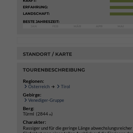
KRAFT:
ERFAHRUNG:
LANDSCHAFT:
BESTE JAHRESZEIT:
JAN
FEB
MÄR
APR
MAI
STANDORT / KARTE
TOURENBESCHREIBUNG
Regionen:
Österreich
Tirol
Gebirge:
Venediger-Gruppe
Berg:
Türml (2844
)
m
Charakter:
Rassiger und für die geringe Länge abwechslungsreicher 