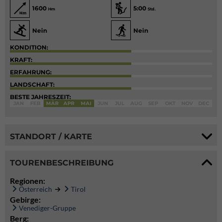
1600
5:00
Hm
Std.
Nein
Nein
KONDITION:
KRAFT:
ERFAHRUNG:
LANDSCHAFT:
BESTE JAHRESZEIT:
JAN
FEB
MÄR
APR
MAI
JUN
JUL
AUG
SEP
OKT
NOV
DEC
STANDORT / KARTE
TOURENBESCHREIBUNG
Regionen:
Österreich
Tirol
Gebirge:
Venediger-Gruppe
Berg: