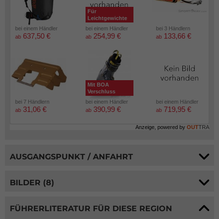
Für
Leichtgewichte
bei einem Händler
bei einem Händler
bei 3 Händlern
637,50 €
254,99 €
133,66 €
ab
ab
ab
Mit BOA
Verschluss
bei 7 Händlern
bei einem Händler
bei einem Händler
31,06 €
390,99 €
719,95 €
ab
ab
ab
Anzeige, powered by
OUT
TRA
AUSGANGSPUNKT / ANFAHRT
BILDER (8)
FÜHRERLITERATUR FÜR DIESE REGION