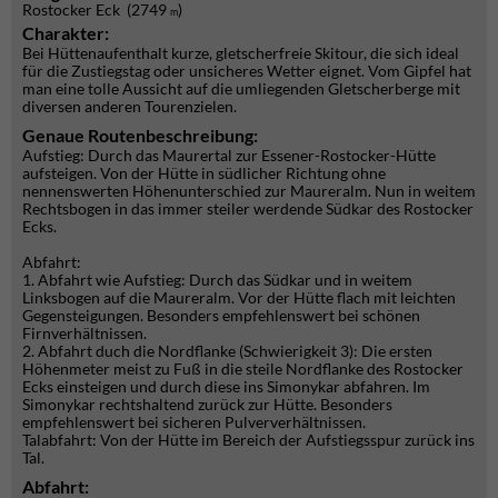
Rostocker Eck (2749
)
m
Charakter:
Bei Hüttenaufenthalt kurze, gletscherfreie Skitour, die sich ideal
für die Zustiegstag oder unsicheres Wetter eignet. Vom Gipfel hat
man eine tolle Aussicht auf die umliegenden Gletscherberge mit
diversen anderen Tourenzielen.
Genaue Routenbeschreibung:
Aufstieg: Durch das Maurertal zur Essener-Rostocker-Hütte
aufsteigen. Von der Hütte in südlicher Richtung ohne
nennenswerten Höhenunterschied zur Maureralm. Nun in weitem
Rechtsbogen in das immer steiler werdende Südkar des Rostocker
Ecks.
Abfahrt:
1. Abfahrt wie Aufstieg: Durch das Südkar und in weitem
Linksbogen auf die Maureralm. Vor der Hütte flach mit leichten
Gegensteigungen. Besonders empfehlenswert bei schönen
Firnverhältnissen.
2. Abfahrt duch die Nordflanke (Schwierigkeit 3): Die ersten
Höhenmeter meist zu Fuß in die steile Nordflanke des Rostocker
Ecks einsteigen und durch diese ins Simonykar abfahren. Im
Simonykar rechtshaltend zurück zur Hütte. Besonders
empfehlenswert bei sicheren Pulververhältnissen.
Talabfahrt: Von der Hütte im Bereich der Aufstiegsspur zurück ins
Tal.
Abfahrt: