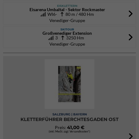
EISKLETTERN
Eisarena Umbaltal - Sektor Rockmaster
WI6-
80 m / 480 Hm
Venediger-Gruppe
SKITOUR
Großvenediger Extension
3
3250 Hm
Venediger-Gruppe
SALZBURG | BAYERN
KLETTERFÜHRER BERCHTESGADEN OST
41,00 €
Preis:
(inkl. MwSt. zzgl. Versandkosten*)