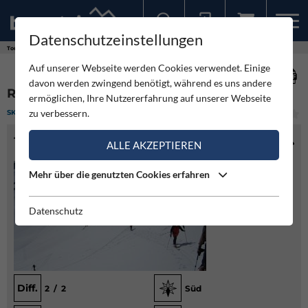
Datenschutzeinstellungen
Sollten Sie bereits ein Konto für unsere App haben, können Sie sich mit diesen Daten auch hier anmelden.
Touren
Skitour
Rostocker Eck vom Maurertal aus
Auf unserer Webseite werden Cookies verwendet. Einige
davon werden zwingend benötigt, während es uns andere
ROSTOCKER ECK VOM MAURERTAL AUS
ermöglichen, Ihre Nutzererfahrung auf unserer Webseite
zu verbessern.
SKITOUR
(1)
LEICHT
TOURENINFO
ALLE AKZEPTIEREN
Mehr über die genutzten Cookies erfahren
Datenschutz
Diff.
2 / 2
Süd