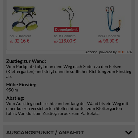
Doppelgelenk
bei 5 Händlern
bei 8 Händlern
bei 4 Händlern
32,16 €
116,00 €
96,90 €
ab
ab
ab
Anzeige, powered by
OUT
TRA
Zustieg zur Wand:
Vom Parkplatz folgt man dem Weg nach Süden zu den Felsen
(Klettergarten) und steigt dann in südlicher Richtung zum Einstieg
ab.
Höhe Einstieg:
950 m
Abstieg:
Vom Ausstieg nach rechts und entlang der Wand bis ein Weg mit
einer kurzen versicherten Stellen hinunter zum Klettergarten
führt. Von dort am Zustieg zurück zum Parkplatz.
AUSGANGSPUNKT / ANFAHRT