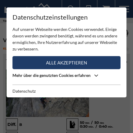
Datenschutzeinstellungen
Sollten Sie bereits ein Konto für unsere App haben, können Sie sich mit diesen Daten auch hier anmelden.
Touren
Klettersteig
Via ferrata de l'Horloge
Auf unserer Webseite werden Cookies verwendet. Einige
davon werden zwingend benötigt, während es uns andere
VIA FERRATA DE L'HORLOGE
ermöglichen, Ihre Nutzererfahrung auf unserer Webseite
zu verbessern.
KLETTERSTEIG
(1)
LEICHT
TOURENINFO
ALLE AKZEPTIEREN
Mehr über die genutzten Cookies erfahren
Datenschutz
50
/ 50
Hm
Hm
Diff.
B
0:30
/ 0:40
Min.
Min.