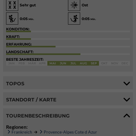
Sehr gut
Ost
0:05
0:05
Min.
Min.
KONDITION:
KRAFT:
ERFAHRUNG:
LANDSCHAFT:
BESTE JAHRESZEIT:
JAN
FEB
MÄR
APR
MAI
JUN
JUL
AUG
SEP
OKT
NOV
DEC
TOPOS
STANDORT / KARTE
TOURENBESCHREIBUNG
Regionen:
Frankreich
Provence-Alpes Cote d Azur