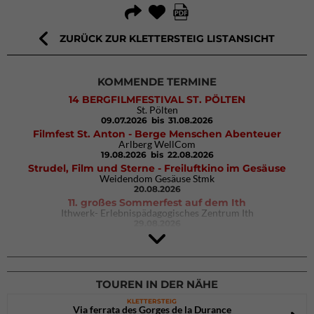
ZURÜCK ZUR KLETTERSTEIG LISTANSICHT
KOMMENDE TERMINE
14 BERGFILMFESTIVAL ST. PÖLTEN
St. Pölten
09.07.2026
bis 31.08.2026
Filmfest St. Anton - Berge Menschen Abenteuer
Arlberg WellCom
19.08.2026
bis 22.08.2026
Strudel, Film und Sterne - Freiluftkino im Gesäuse
Weidendom Gesäuse Stmk
20.08.2026
11. großes Sommerfest auf dem Ith
Ithwerk- Erlebnispädagogisches Zentrum Ith
29.08.2026
4Blocs KIDS 2026
DAV Kletter- & Boulderzentrum München Süd (Thalkirchen)
26.09.2026
TOUREN IN DER NÄHE
KLETTERSTEIG
Via ferrata des Gorges de la Durance