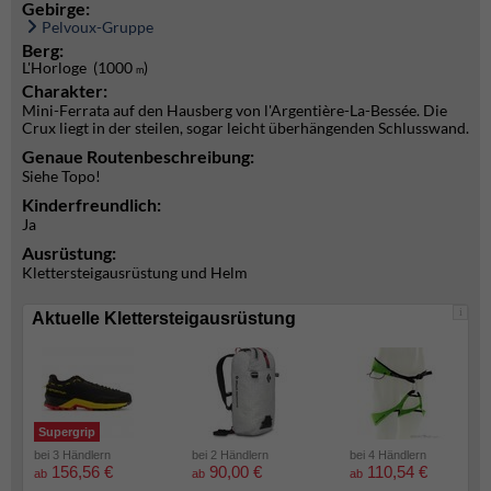
Gebirge:
Pelvoux-Gruppe
Berg:
L'Horloge (1000
)
m
Charakter:
Mini-Ferrata auf den Hausberg von l'Argentière-La-Bessée. Die
Crux liegt in der steilen, sogar leicht überhängenden Schlusswand.
Genaue Routenbeschreibung:
Siehe Topo!
Kinderfreundlich:
Ja
Ausrüstung:
Klettersteigausrüstung und Helm
i
Aktuelle Klettersteigausrüstung
Supergrip
bei 3 Händlern
bei 2 Händlern
bei 4 Händlern
156,56 €
90,00 €
110,54 €
ab
ab
ab