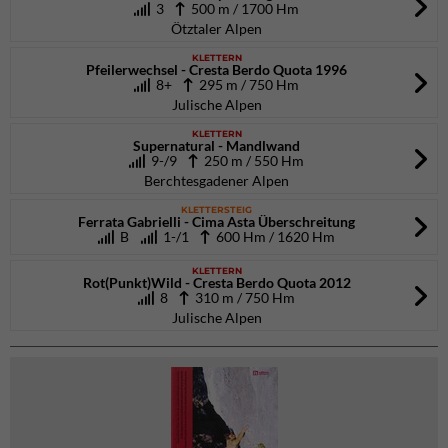
3
500 m / 1700 Hm
Ötztaler Alpen
KLETTERN
Pfeilerwechsel - Cresta Berdo Quota 1996
8+
295 m / 750 Hm
Julische Alpen
KLETTERN
Supernatural - Mandlwand
9-/9
250 m / 550 Hm
Berchtesgadener Alpen
KLETTERSTEIG
Ferrata Gabrielli - Cima Asta Überschreitung
B
1-/1
600 Hm / 1620 Hm
KLETTERN
Rot(Punkt)Wild - Cresta Berdo Quota 2012
8
310 m / 750 Hm
Julische Alpen