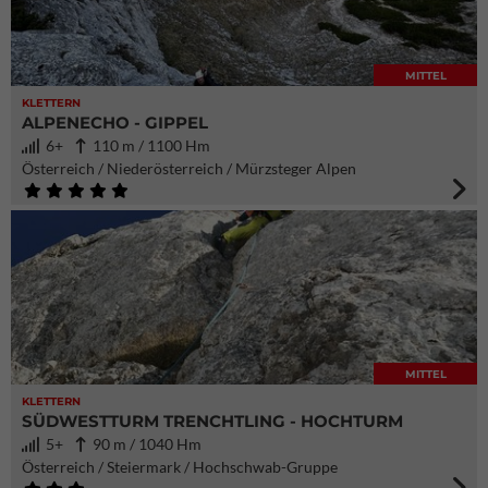
MITTEL
KLETTERN
ALPENECHO - GIPPEL
6+
110 m / 1100 Hm
Österreich / Niederösterreich / Mürzsteger Alpen
MITTEL
KLETTERN
SÜDWESTTURM TRENCHTLING - HOCHTURM
5+
90 m / 1040 Hm
Österreich / Steiermark / Hochschwab-Gruppe