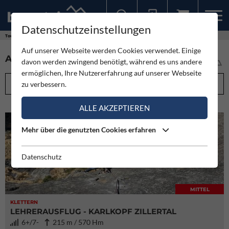
Datenschutzeinstellungen
Sollten Sie bereits ein Konto für unsere App haben, können Sie sich mit diesen Daten auch hier anmelden.
Touren
Auf unserer Webseite werden Cookies verwendet. Einige
ALLE TOUREN IM ÜBERBLICK (5974)
davon werden zwingend benötigt, während es uns andere
ermöglichen, Ihre Nutzererfahrung auf unserer Webseite
FILTEROPTIONEN
zu verbessern.
ALLE AKZEPTIEREN
Mehr über die genutzten Cookies erfahren
Datenschutz
MITTEL
KLETTERN
LEHRERAUSFLUG - KARLKOPF ZILLERTAL
6+/7-
215 m / 570 Hm