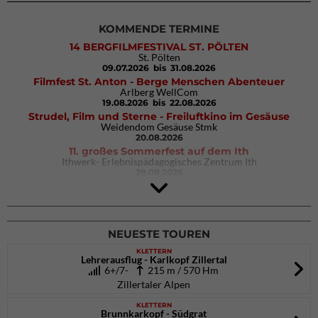
KOMMENDE TERMINE
14 BERGFILMFESTIVAL ST. PÖLTEN
St. Pölten
09.07.2026
bis 31.08.2026
Filmfest St. Anton - Berge Menschen Abenteuer
Arlberg WellCom
19.08.2026
bis 22.08.2026
Strudel, Film und Sterne - Freiluftkino im Gesäuse
Weidendom Gesäuse Stmk
20.08.2026
11. großes Sommerfest auf dem Ith
Ithwerk- Erlebnispädagogisches Zentrum Ith
29.08.2026
4Blocs KIDS 2026
DAV Kletter- & Boulderzentrum München Süd (Thalkirchen)
26.09.2026
NEUESTE TOUREN
KLETTERN
Lehrerausflug - Karlkopf Zillertal
6+/7-
215 m / 570 Hm
Zillertaler Alpen
KLETTERN
Brunnkarkopf - Südgrat