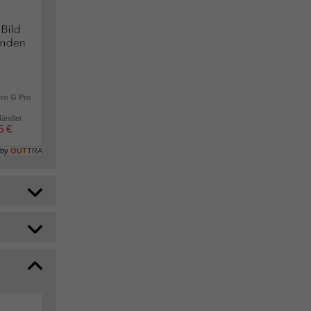
ero G Pro
Händler
5 €
 by
OUT
TRA