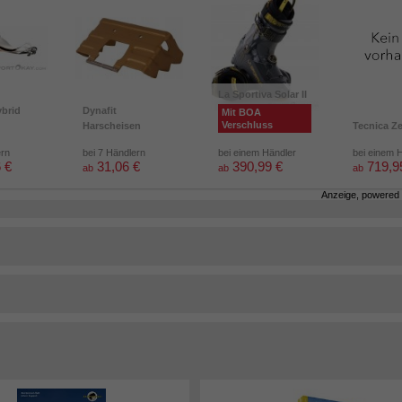
La Sportiva Solar II
brid
Dynafit
Mit BOA
Verschluss
Harscheisen
Tecnica Z
ern
bei 7 Händlern
bei einem Händler
bei einem 
 €
31,06 €
390,99 €
719,9
ab
ab
ab
Anzeige, powered