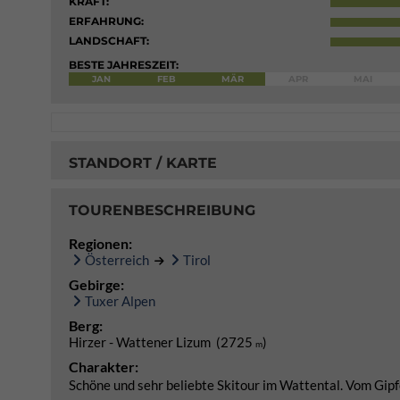
KRAFT:
ERFAHRUNG:
LANDSCHAFT:
BESTE JAHRESZEIT:
JAN
FEB
MÄR
APR
MAI
STANDORT / KARTE
TOURENBESCHREIBUNG
Regionen:
Österreich
Tirol
Gebirge:
Tuxer Alpen
Berg:
Hirzer - Wattener Lizum (2725
)
m
Charakter:
Schöne und sehr beliebte Skitour im Wattental. Vom Gipfel