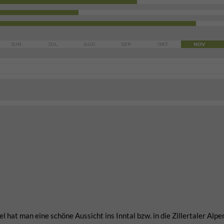
JUN
JUL
AUG
SEP
OKT
NOV
 hat man eine schöne Aussicht ins Inntal bzw. in die Zillertaler Alpe