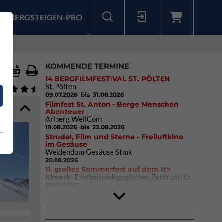
BERGSTEIGEN-PRO
Sollten Sie bereits ein Konto für unsere App haben, können Sie sich mit diesen Daten auch hier anmelden.
KOMMENDE TERMINE
14 BERGFILMFESTIVAL ST. PÖLTEN
St. Pölten
09.07.2026
bis 31.08.2026
Filmfest St. Anton - Berge Menschen
Abenteuer
Arlberg WellCom
19.08.2026
bis 22.08.2026
Strudel, Film und Sterne - Freiluftkino
im Gesäuse
Weidendom Gesäuse Stmk
20.08.2026
11. großes Sommerfest auf dem Ith
Ithwerk- Erlebnispädagogisches Zentrum Ith
29.08.2026
Rock Master Arco
Arco (IT)
02.10.2026
bis 04.10.2026