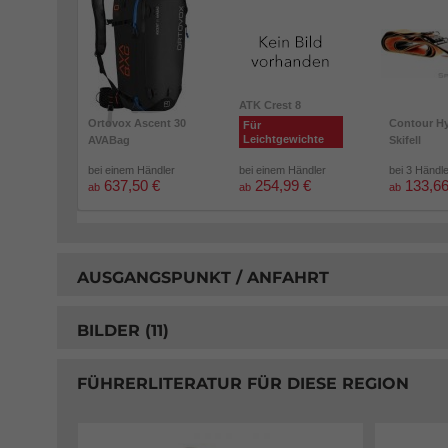
ATK Crest 8
Ortovox Ascent 30
Contour Hy
Für
Leichtgewichte
AVABag
Skifell
bei einem Händler
bei einem Händler
bei 3 Händl
637,50 €
254,99 €
133,66
ab
ab
ab
AUSGANGSPUNKT / ANFAHRT
BILDER (11)
FÜHRERLITERATUR FÜR DIESE REGION