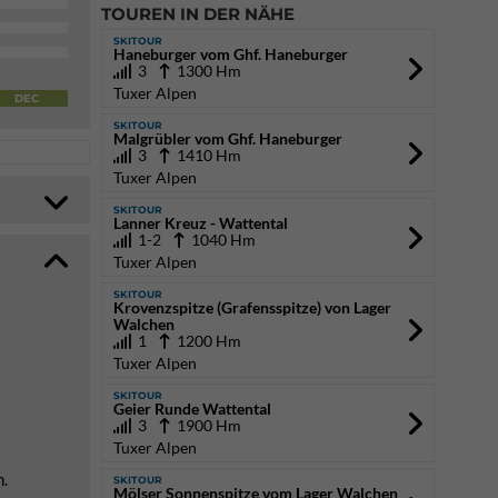
TOUREN IN DER NÄHE
SKITOUR
Haneburger vom Ghf. Haneburger
3
1300 Hm
Tuxer Alpen
DEC
SKITOUR
Malgrübler vom Ghf. Haneburger
3
1410 Hm
Tuxer Alpen
SKITOUR
Lanner Kreuz - Wattental
1-2
1040 Hm
Tuxer Alpen
SKITOUR
Krovenzspitze (Grafensspitze) von Lager
Walchen
1
1200 Hm
Tuxer Alpen
SKITOUR
Geier Runde Wattental
3
1900 Hm
Tuxer Alpen
n.
SKITOUR
Mölser Sonnenspitze vom Lager Walchen