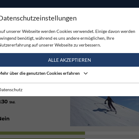
ODUKTE
TOUREN
SERVICE
SHOP
MAGAZINE
Datenschutzeinstellungen
Auf unserer Webseite werden Cookies verwendet. Einige davon werden
zwingend benötigt, während es uns andere ermöglichen, Ihre
Nutzererfahrung auf unserer Webseite zu verbessern.
(2)
ALLE AKZEPTIEREN
Mehr über die genutzten Cookies erfahren
West
Datenschutz
3:30
Std.
Nein