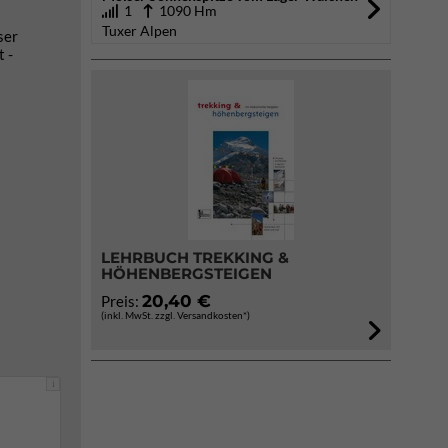
1
1090 Hm
Tuxer Alpen
ser
 -
LEHRBUCH TREKKING &
HÖHENBERGSTEIGEN
20,40 €
Preis:
(inkl. MwSt. zzgl. Versandkosten*)
i