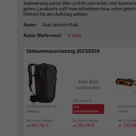
Sommerweg unten: Wer zu früh und rechts vom Sommerweg
gehen. Landkarte sollt man mitnehmen bzw. unten gleich
Hütten) für den Aufstieg wählen.
Autor:
Axel Jetnzch-Rabl
Autor (Referenz):
Axel
Skitourenausrüstung 2023/2024
ATK Crest 8
Ortovox Ascent 30
Contour Hy
Für
Leichtgewichte
AVABag
Skifell
bei einem Händler
bei einem Händler
bei 3 Händl
637,50 €
254,99 €
133,66
ab
ab
ab