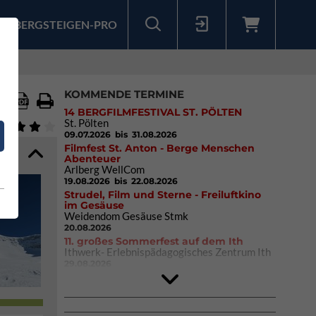
BERGSTEIGEN-PRO
Sollten Sie bereits ein Konto für unsere App haben, können Sie sich mit diesen Daten auch hier anmelden.
KOMMENDE TERMINE
14 BERGFILMFESTIVAL ST. PÖLTEN
St. Pölten
09.07.2026
bis 31.08.2026
Filmfest St. Anton - Berge Menschen
Abenteuer
Arlberg WellCom
19.08.2026
bis 22.08.2026
Strudel, Film und Sterne - Freiluftkino
im Gesäuse
Weidendom Gesäuse Stmk
20.08.2026
11. großes Sommerfest auf dem Ith
Ithwerk- Erlebnispädagogisches Zentrum Ith
29.08.2026
Rock Master Arco
Arco (IT)
02.10.2026
bis 04.10.2026