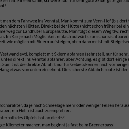
akter hat. Eine einsame, schwere Tour für sehr gute Skibergsteiger, 
nt!
t man dem Fahrweg ins Venntal. Man kommt zum Venn-Hof (bis dorthi
den nächsten Hütten. Direkt bei der Hütte (nicht schon früher bei ei
Sommerweg zur Landhuter Europahütte. Man folgt diesem Weg tlw. rech
r. Im Kar je nach Möglichkeit einfach aufwärts zur schon sichtbaren
 wie möglich mit Skiern aufsteigen, oben dann meist mit Steigeise
Westwand evtl. komplett mit Skiern abfahren (sehr steil, nur für sehr
nten direkt ins Venntal abfahren, aber Achtung, es gibt dort einige 
). Somit ist die direkte Abfahrt nur für Gebietskenner nach vorherig
ang etwas von unten einsehen). Die sicherste Abfahrtsroute ist der
wandcharakter, da je nach Schneelage mehr oder weniger Felsen heraus
 haben, ein Helm ist auch zu empfehlen.
erhalb des Gipfels hat an die 45°.
nige Kilometer machen, man beginnt ja fast beim Brennerpass!