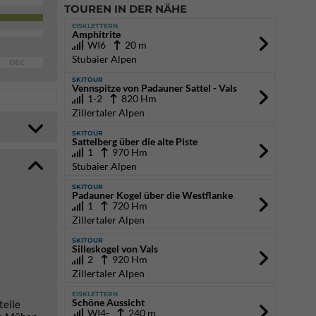
TOUREN IN DER NÄHE
EISKLETTERN
Amphitrite
WI6
20 m
Stubaier Alpen
DEC
SKITOUR
Vennspitze von Padauner Sattel - Vals
1-2
820 Hm
Zillertaler Alpen
SKITOUR
Sattelberg über die alte Piste
1
970 Hm
Stubaier Alpen
SKITOUR
Padauner Kogel über die Westflanke
1
720 Hm
Zillertaler Alpen
SKITOUR
Silleskogel von Vals
2
920 Hm
Zillertaler Alpen
EISKLETTERN
Schöne Aussicht
teile
WI4-
240 m