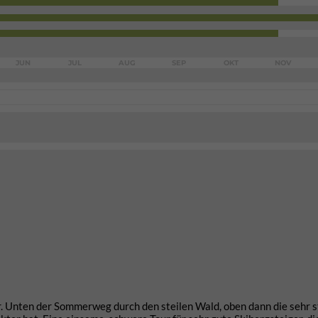
JUN
JUL
AUG
SEP
OKT
NOV
. Unten der Sommerweg durch den steilen Wald, oben dann die sehr s