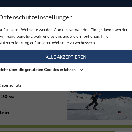
ODUKTE
TOUREN
SERVICE
SHOP
MAGAZINE
Datenschutzeinstellungen
erpass
Auf unserer Webseite werden Cookies verwendet. Einige davon werden
zwingend benötigt, während es uns andere ermöglichen, Ihre
NERPASS
Nutzererfahrung auf unserer Webseite zu verbessern.
(1)
ALLE AKZEPTIEREN
Mehr über die genutzten Cookies erfahren
Nordwest
Datenschutz
5:30
Std.
Nein