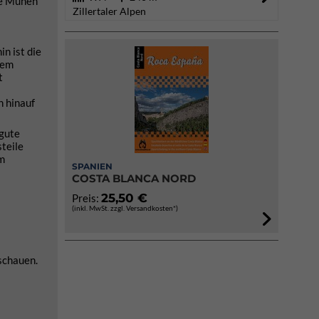
die Mühen
Zillertaler Alpen
n ist die
nem
t
n hinauf
 gute
steile
em
SPANIEN
COSTA BLANCA NORD
25,50 €
Preis:
(inkl. MwSt. zzgl. Versandkosten*)
schauen.