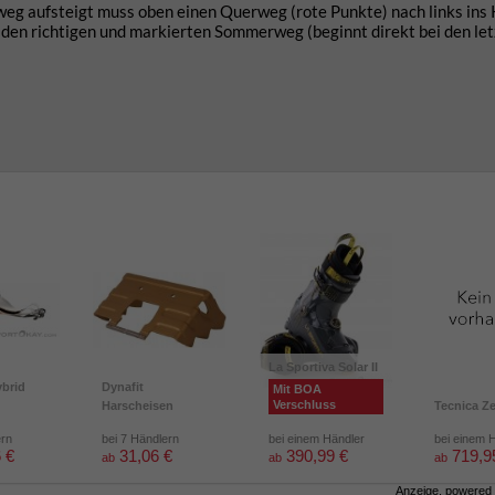
 aufsteigt muss oben einen Querweg (rote Punkte) nach links ins 
 den richtigen und markierten Sommerweg (beginnt direkt bei den le
La Sportiva Solar II
brid
Dynafit
Mit BOA
Verschluss
Harscheisen
Tecnica Z
ern
bei 7 Händlern
bei einem Händler
bei einem 
 €
31,06 €
390,99 €
719,9
ab
ab
ab
Anzeige, powered