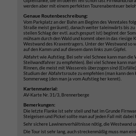
Gipfelflanke, die im oberen Teil schon fast Firnwandchar
werden aber mit einem perfekten Tourenabenteuer beloh
Genaue Routenbeschreibung:
Vom Parkplatz an der Bahn am Beginn des Venntales folg
Straße meist geräumt), danach weiter taleinwärts bis zu 
steilen Schlag der evtl. auch gespurt ist) beginnt der 
mühsam durch den Wald und kommt oben in das riesige Ka
Westwand des Kraxentragers. Unter der Westwand so weit
auf den Kamm und auf diesem dann links zum Gipfel.
Abfahrt wie Aufstieg. Bei sehr viel Schnee kann man die 
Steilwandfahrer zu empfehlen). Bei viel Schnee kann man u
Rinnen, die meist mit Wassereis überzogen sind (Eisfälle
Studium der Abfahrtsroute zu empfehlen (man kann den H
Sommerweg (den man ja vom Aufstieg her kennt).
Kartenmaterial:
AV-Karte Nr. 31/3, Brennerberge
Bemerkungen:
Die letzte Flanke ist sehr steil und hat im Grunde Firn
Steigeisen und Pickel sollte man auf jeden Fall mit dabei
Sehr sichere Lawinenverhältnisse nötig, die Westwand unt
Die Tour ist sehr lang, auch streckenmäßig muss man ei