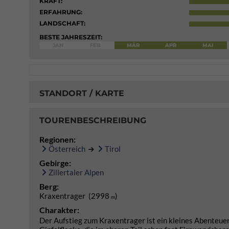
KRAFT:
ERFAHRUNG:
LANDSCHAFT:
BESTE JAHRESZEIT:
JAN
FEB
MÄR
APR
MAI
STANDORT / KARTE
TOURENBESCHREIBUNG
Regionen:
Österreich
Tirol
Gebirge:
Zillertaler Alpen
Berg:
Kraxentrager (2998
)
m
Charakter:
Der Aufstieg zum Kraxentrager ist ein kleines Abenteuer