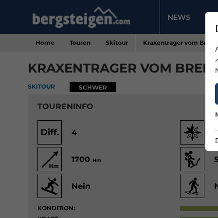
NEWS
PR
Home
Touren
Skitour
Kraxentrager vom Brenn
KRAXENTRAGER VOM BREN
SKITOUR
SCHWER
TOURENINFO
Diff.
4
1700
Hm
Nein
KONDITION: