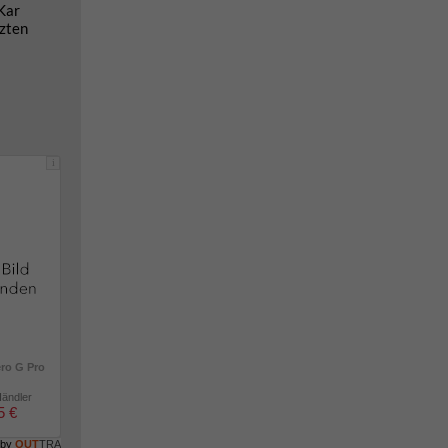
Kar
tzten
i
ero G Pro
Händler
5 €
 by
OUT
TRA