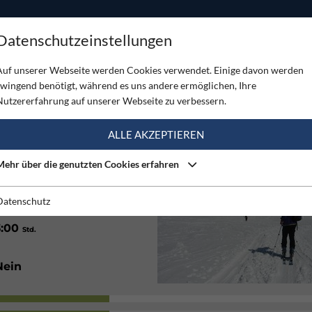
ODUKTE
TOUREN
SERVICE
SHOP
MAGAZINE
Datenschutzeinstellungen
el) von Kalkstein
Auf unserer Webseite werden Cookies verwendet. Einige davon werden
zwingend benötigt, während es uns andere ermöglichen, Ihre
EL) VON KALKSTEIN
Nutzererfahrung auf unserer Webseite zu verbessern.
(1)
ALLE AKZEPTIEREN
Mehr über die genutzten Cookies erfahren
Südwest, West
Datenschutz
3:00
Std.
Nein