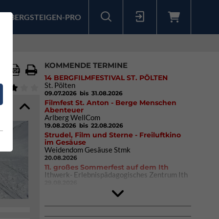
BERGSTEIGEN-PRO
Sollten Sie bereits ein Konto für unsere App haben, können Sie sich mit diesen Daten auch hier anmelden.
KOMMENDE TERMINE
14 BERGFILMFESTIVAL ST. PÖLTEN
St. Pölten
09.07.2026
bis 31.08.2026
Filmfest St. Anton - Berge Menschen
Abenteuer
Arlberg WellCom
19.08.2026
bis 22.08.2026
Strudel, Film und Sterne - Freiluftkino
im Gesäuse
Weidendom Gesäuse Stmk
20.08.2026
11. großes Sommerfest auf dem Ith
Ithwerk- Erlebnispädagogisches Zentrum Ith
29.08.2026
4Blocs KIDS 2026
DAV Kletter- & Boulderzentrum München
Süd (Thalkirchen)
26.09.2026