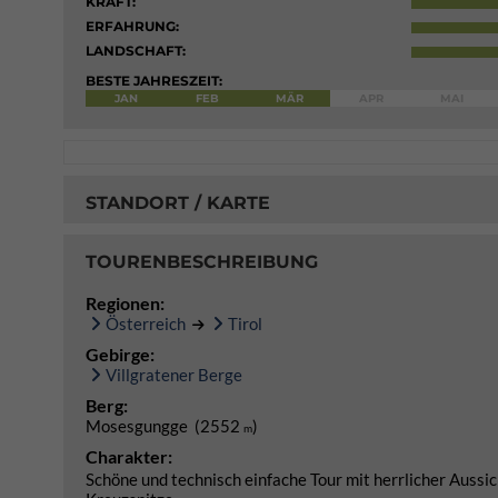
KRAFT:
ERFAHRUNG:
LANDSCHAFT:
BESTE JAHRESZEIT:
JAN
FEB
MÄR
APR
MAI
STANDORT / KARTE
TOURENBESCHREIBUNG
Regionen:
Österreich
Tirol
Gebirge:
Villgratener Berge
Berg:
Mosesgungge (2552
)
m
Charakter:
Schöne und technisch einfache Tour mit herrlicher Aussic