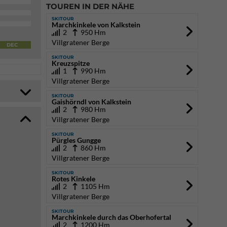
TOUREN IN DER NÄHE
SKITOUR
Marchkinkele von Kalkstein
2
950 Hm
Villgratener Berge
DEC
SKITOUR
Kreuzspitze
1
990 Hm
Villgratener Berge
SKITOUR
Gaishörndl von Kalkstein
2
980 Hm
Villgratener Berge
SKITOUR
Pürgles Gungge
2
860 Hm
Villgratener Berge
SKITOUR
Rotes Kinkele
2
1105 Hm
Villgratener Berge
SKITOUR
Marchkinkele durch das Oberhofertal
2
1200 Hm