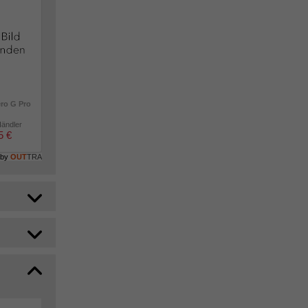
ero G Pro
Händler
5 €
 by
OUT
TRA