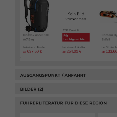
ATK Crest 8
Ortovox Ascent 30
Contour Hy
Für
Leichtgewichte
AVABag
Skifell
bei einem Händler
bei einem Händler
bei 3 Händl
637,50 €
254,99 €
133,66
ab
ab
ab
AUSGANGSPUNKT / ANFAHRT
BILDER (2)
FÜHRERLITERATUR FÜR DIESE REGION