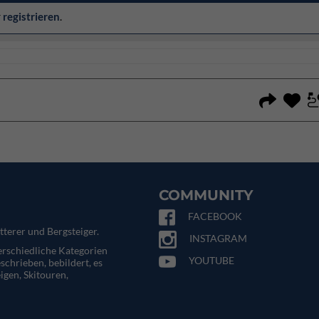
r
registrieren
.
COMMUNITY
FACEBOOK
tterer und Bergsteiger.
INSTAGRAM
terschiedliche Kategorien
YOUTUBE
eschrieben, bebildert, es
igen, Skitouren,