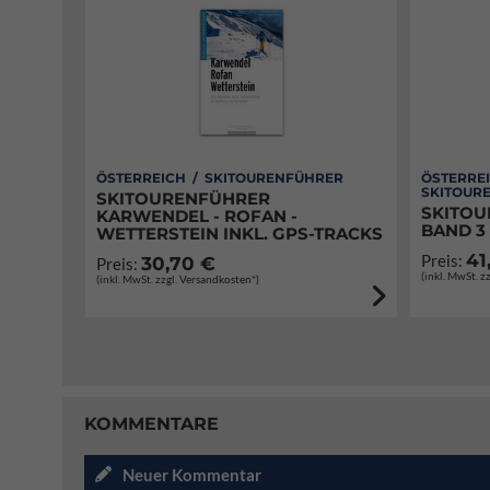
ÖSTERREICH / SKITOURENFÜHRER
ÖSTERREI
SKITOUR
SKITOURENFÜHRER
SKITOU
KARWENDEL - ROFAN -
BAND 3
WETTERSTEIN INKL. GPS-TRACKS
41
Preis:
30,70 €
Preis:
(inkl. MwSt. z
(inkl. MwSt. zzgl. Versandkosten*)
KOMMENTARE
Neuer Kommentar