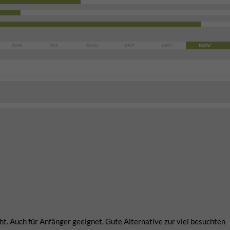
JUN
JUL
AUG
SEP
OKT
NOV
ht. Auch für Anfänger geeignet. Gute Alternative zur viel besuchten