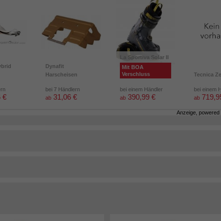
La Sportiva Solar II
brid
Dynafit
Mit BOA
Verschluss
Harscheisen
Tecnica Z
ern
bei 7 Händlern
bei einem Händler
bei einem 
 €
31,06 €
390,99 €
719,9
ab
ab
ab
Anzeige, powered