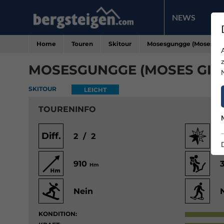
NEWS
PR
Home
Touren
Skitour
Mosesgungge (Moses Gipf
MOSESGUNGGE (MOSES GIPF
SKITOUR
LEICHT
TOURENINFO
Diff.
2 / 2
910
Hm
Nein
KONDITION: