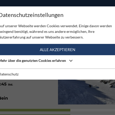
ODUKTE
TOUREN
SERVICE
SHOP
MAGAZINE
Datenschutzeinstellungen
e
Auf unserer Webseite werden Cookies verwendet. Einige davon werden
zwingend benötigt, während es uns andere ermöglichen, Ihre
Nutzererfahrung auf unserer Webseite zu verbessern.
(1)
ALLE AKZEPTIEREN
Mehr über die genutzten Cookies erfahren
Nord
Datenschutz
3:45
Std.
Nein