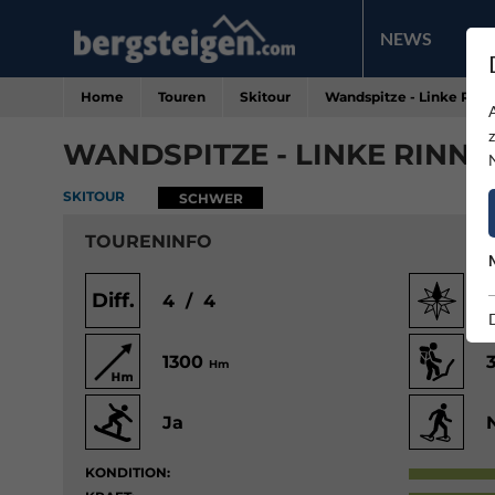
NEWS
PR
Home
Touren
Skitour
Wandspitze - Linke Rinn
WANDSPITZE - LINKE RINNE
SKITOUR
SCHWER
TOURENINFO
Diff.
4 / 4
1300
Hm
Ja
KONDITION: