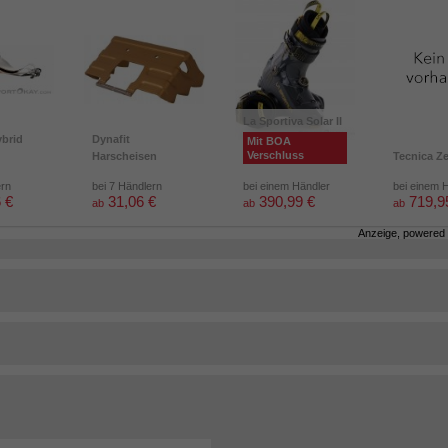
La Sportiva Solar II
brid
Dynafit
Mit BOA
Verschluss
Harscheisen
Tecnica Z
ern
bei 7 Händlern
bei einem Händler
bei einem 
 €
31,06 €
390,99 €
719,9
ab
ab
ab
Anzeige, powered