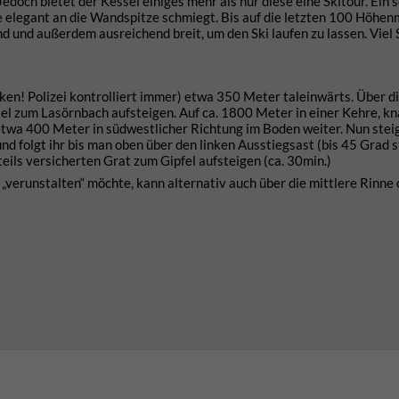
 Jedoch bietet der Kessel einiges mehr als nur diese eine Skitour. Ein 
nke elegant an die Wandspitze schmiegt. Bis auf die letzten 100 Höhen
 und und außerdem ausreichend breit, um den Ski laufen zu lassen. Viel
ken! Polizei kontrolliert immer) etwa 350 Meter taleinwärts. Über d
el zum Lasörnbach aufsteigen. Auf ca. 1800 Meter in einer Kehre, k
 etwa 400 Meter in südwestlicher Richtung im Boden weiter. Nun stei
nd folgt ihr bis man oben über den linken Ausstiegsast (bis 45 Grad s
eils versicherten Grat zum Gipfel aufsteigen (ca. 30min.)
„verunstalten“ möchte, kann alternativ auch über die mittlere Rinne 