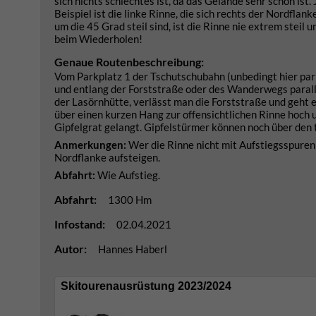
sich nichts schlechtes ist, da das Gelände sehr schön ist.
Beispiel ist die linke Rinne, die sich rechts der Nordfla
um die 45 Grad steil sind, ist die Rinne nie extrem steil
beim Wiederholen!
Genaue Routenbeschreibung:
Vom Parkplatz 1 der Tschutschubahn (unbedingt hier par
und entlang der Forststraße oder des Wanderwegs parall
der Lasörnhütte, verlässt man die Forststraße und geht
über einen kurzen Hang zur offensichtlichen Rinne hoch u
Gipfelgrat gelangt. Gipfelstürmer können noch über den t
Anmerkungen:
Wer die Rinne nicht mit Aufstiegsspuren 
Nordflanke aufsteigen.
Abfahrt:
Wie Aufstieg.
Abfahrt:
1300 Hm
Infostand:
02.04.2021
Autor:
Hannes Haberl
Skitourenausrüstung 2023/2024