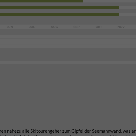
JUN
JUL
AUG
SEP
OKT
NOV
ehen nahezu alle Skitourengeher zum Gipfel der Seemannwand, was an