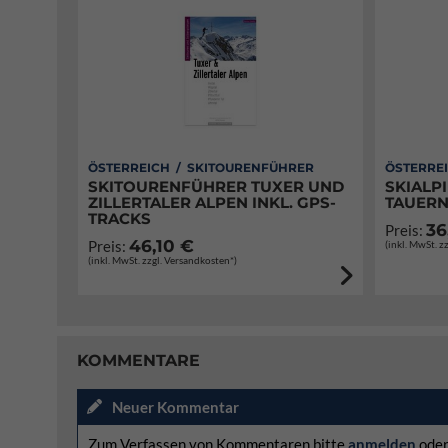
ÖSTERREICH / SKITOURENFÜHRER
ÖSTERRE
SKITOURENFÜHRER TUXER UND
SKIALP
ZILLERTALER ALPEN INKL. GPS-
TAUERN
TRACKS
36
Preis:
46,10 €
Preis:
(inkl. MwSt. z
(inkl. MwSt. zzgl. Versandkosten*)
KOMMENTARE
Neuer Kommentar
Zum Verfassen von Kommentaren bitte
anmelden
ode