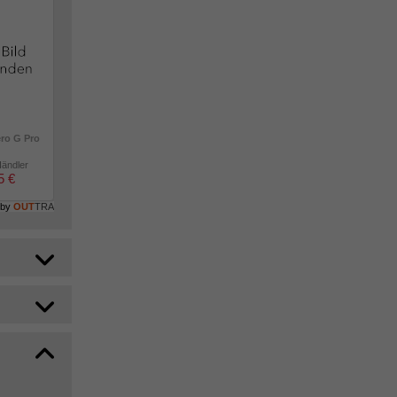
ero G Pro
Händler
5 €
 by
OUT
TRA