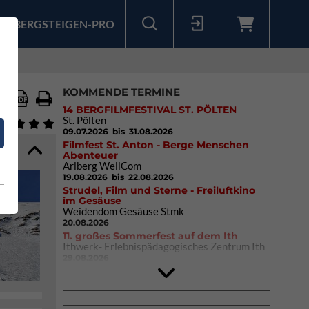
BERGSTEIGEN-PRO
Sollten Sie bereits ein Konto für unsere App haben, können Sie sich mit diesen Daten auch hier anmelden.
KOMMENDE TERMINE
14 BERGFILMFESTIVAL ST. PÖLTEN
St. Pölten
09.07.2026
bis 31.08.2026
Filmfest St. Anton - Berge Menschen
Abenteuer
Arlberg WellCom
19.08.2026
bis 22.08.2026
Strudel, Film und Sterne - Freiluftkino
im Gesäuse
Weidendom Gesäuse Stmk
20.08.2026
11. großes Sommerfest auf dem Ith
Ithwerk- Erlebnispädagogisches Zentrum Ith
29.08.2026
4Blocs KIDS 2026
DAV Kletter- & Boulderzentrum München
Süd (Thalkirchen)
26.09.2026