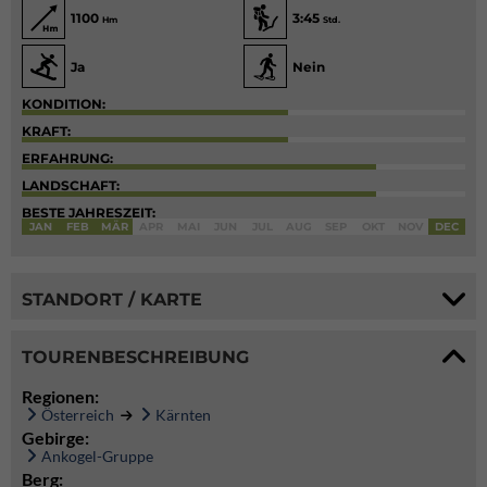
1100
3:45
Hm
Std.
Ja
Nein
KONDITION:
KRAFT:
ERFAHRUNG:
LANDSCHAFT:
BESTE JAHRESZEIT:
JAN
FEB
MÄR
APR
MAI
JUN
JUL
AUG
SEP
OKT
NOV
DEC
STANDORT / KARTE
TOURENBESCHREIBUNG
Regionen:
Österreich
Kärnten
Gebirge:
Ankogel-Gruppe
Berg: