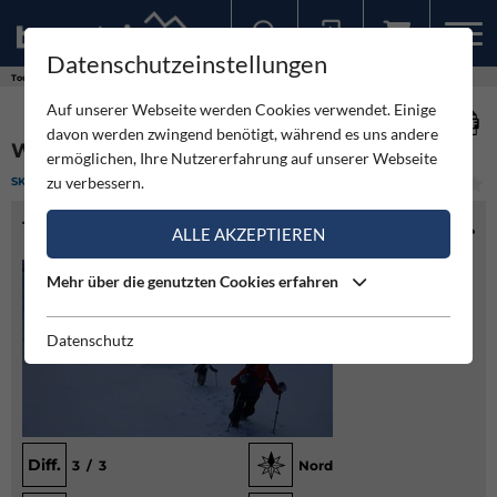
Datenschutzeinstellungen
Sollten Sie bereits ein Konto für unsere App haben, können Sie sich mit diesen Daten auch hier anmelden.
Touren
Skitour
Wandspitze - Rechte Rinne
Auf unserer Webseite werden Cookies verwendet. Einige
davon werden zwingend benötigt, während es uns andere
WANDSPITZE - RECHTE RINNE
ermöglichen, Ihre Nutzererfahrung auf unserer Webseite
zu verbessern.
SKITOUR
(1)
MITTEL
TOURENINFO
ALLE AKZEPTIEREN
Mehr über die genutzten Cookies erfahren
Datenschutz
Diff.
3 / 3
Nord