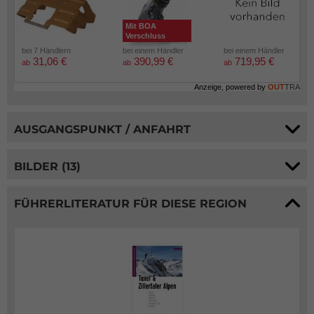
Mit BOA
Verschluss
bei 7 Händlern
bei einem Händler
bei einem Händler
31,06 €
390,99 €
719,95 €
ab
ab
ab
Anzeige, powered by
OUT
TRA
AUSGANGSPUNKT / ANFAHRT
BILDER (13)
FÜHRERLITERATUR FÜR DIESE REGION