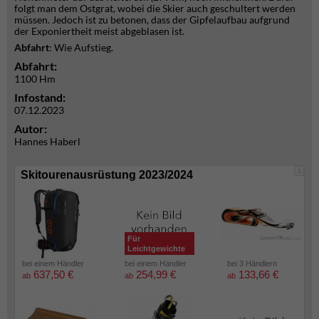
folgt man dem Ostgrat, wobei die Skier auch geschultert werden
müssen. Jedoch ist zu betonen, dass der Gipfelaufbau aufgrund
der Exponiertheit meist abgeblasen ist.
Abfahrt
: Wie Aufstieg.
Abfahrt:
1100 Hm
Infostand:
07.12.2023
Autor:
Hannes Haberl
i
Skitourenausrüstung 2023/2024
Für
Leichtgewichte
bei einem Händler
bei einem Händler
bei 3 Händlern
637,50 €
254,99 €
133,66 €
ab
ab
ab