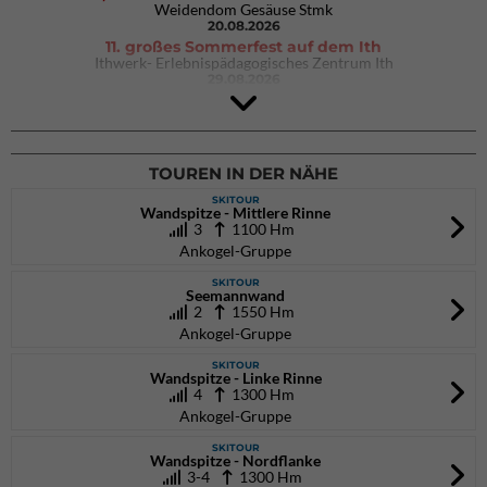
Weidendom Gesäuse Stmk
20.08.2026
11. großes Sommerfest auf dem Ith
Ithwerk- Erlebnispädagogisches Zentrum Ith
29.08.2026
4Blocs KIDS 2026
DAV Kletter- & Boulderzentrum München Süd (Thalkirchen)
26.09.2026
TOUREN IN DER NÄHE
SKITOUR
Wandspitze - Mittlere Rinne
3
1100 Hm
Ankogel-Gruppe
SKITOUR
Seemannwand
2
1550 Hm
Ankogel-Gruppe
SKITOUR
Wandspitze - Linke Rinne
4
1300 Hm
Ankogel-Gruppe
SKITOUR
Wandspitze - Nordflanke
3-4
1300 Hm