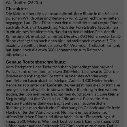
Wandspitze (2623
)
m
Charakter:
Die Skitour über die rechte und die mittlere Rinne in die Scharte
zwischen Wandspitze und Reitereck wird, zu unrecht, eher selten
begangen. Laut Zink-Führer werden die mittlere und rechte Rinne
auch als „Rotlahn“ bezeichnet. Nach der Forststraße, taucht man
in ein alpines Ambiente ein, das durch den dunklen Fels, der die
Rinne umgibt, mystisch anmutet. Die etwa 600 Höhenmeter lange
Rinne verengt sich nach oben hin und steilt noch etwas auf. Die
maximale Steilheit liegt bei etwa 40°. Wer noch Treibstoff im Tank
hat, kann noch die etwa 300 Höhenmeter zum Reitereck
mitnehmen.
Genaue Routenbeschreibung:
Vom Parkplatz 1 der Tschutschubahn (unbedingt hier parken!
Polizei kontrolliert immer) etwa 350 Meter taleinwärts. Über die
Brücke und entlang der Forststraße oder des Wanderwegs
parallel zum Lasörnbach aufsteigen. Auf ca. 1800 Meter in einer
Kehre, knapp unter der Lasörnhütte, verlässt man die Forststraße
und geht, kurz abwärts, in südwestlicher Richtung in den weiten
Boden, der von mehreren Bacharmen durchzogen ist. Eine kleiner
Steg ermöglicht den Wechsel auf die andere Bachseite. Am
tiefsten Punkte entlang des Bachs geht es in südwestlicher
Richtung, bis man durch eine Einkerbung im Gelände auf die freie
Fläche unter der Wand gelangt. Nun geht es nach Süden zur
offensichtlichen Rinne und diese hoch bis zur Einsattelung auf
knapp 2500 Metern. Wer noch Lust verspürt, kann die knapp 300
Höhenmeter auf das Reitereck (2790m) noch mitnehmen. Dafür