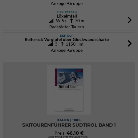
Ankogel-Gruppe
EISKLETTERN
Löxalmfall
WI5+
70 m
Radstädter Tauern
SKITOUR
Reitereck Vorgipfel über Glockwandscharte
3
1150 Hm
Ankogel-Gruppe
ITALIEN | TIROL
SKITOURENFÜHRER SÜDTIROL BAND 1
46,10 €
Preis:
(inkl. MwSt. zzgl. Versandkosten*)