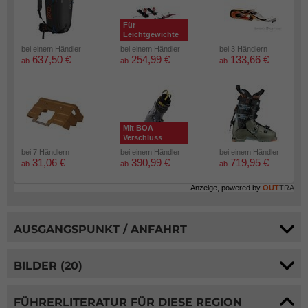
Für
Leichtgewichte
bei einem Händler
bei einem Händler
bei 3 Händlern
637,50 €
254,99 €
133,66 €
ab
ab
ab
Mit BOA
Verschluss
bei 7 Händlern
bei einem Händler
bei einem Händler
31,06 €
390,99 €
719,95 €
ab
ab
ab
Anzeige, powered by
OUT
TRA
AUSGANGSPUNKT / ANFAHRT
BILDER (20)
FÜHRERLITERATUR FÜR DIESE REGION