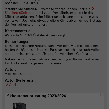
höchsten Punkt Tirols.
Abfahrt wie Aufstieg. Extreme Skifahrer können über die
Südrinne (Südcouloir)
bei guten Verhältnissen direkt in das
Mitterkar abfahren. Beim Mitterkarjoch kann man auch etwas
rechts vom Joch eine etwas breitere Rinne abfahren (dort ist auch
der Auslauf ungefährlicher).
Kartenmaterial:
AV-Karte Nr. 30/1 Ötztaler Alpen, Gurgl
Bemerkungen:
Diese Tour hat eine Schlüsselstelle vor dem Mitterkarjoch. Bei
harten Verhältnissen ist diese Passage deutlich anspruchsvoller
als der meist sehr gut mit Trittstufen versehene Gipfelgrat.
Neben der normalen Skitourenausrüstung sollte man auf jeden
Fall Pickel und Steigeisen mitnehmen.
Autor:
Axel Jentzsch-Rabl
Autor (Referenz):
Axel
i
Skitourenausrüstung 2023/2024