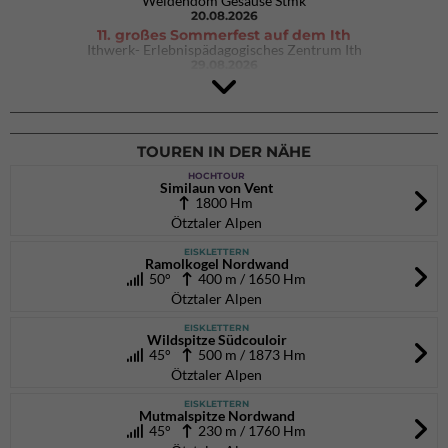
Weidendom Gesäuse Stmk
20.08.2026
11. großes Sommerfest auf dem Ith
Ithwerk- Erlebnispädagogisches Zentrum Ith
29.08.2026
4Blocs KIDS 2026
DAV Kletter- & Boulderzentrum München Süd (Thalkirchen)
26.09.2026
TOUREN IN DER NÄHE
HOCHTOUR
Similaun von Vent
1800 Hm
Ötztaler Alpen
EISKLETTERN
Ramolkogel Nordwand
50°
400 m / 1650 Hm
Ötztaler Alpen
EISKLETTERN
Wildspitze Südcouloir
45°
500 m / 1873 Hm
Ötztaler Alpen
EISKLETTERN
Mutmalspitze Nordwand
45°
230 m / 1760 Hm