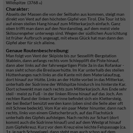
Wildspitze (3768
)
m
Charakter:
Abseits der Massen die von der Seilbahn aus kommen, steigt man
direkt von Vent auf den höchsten Gipfel von Tirol. Die Tour ist bis
auf einen steilen Hang hinauf zum Mitterkarjoch einfach. Ganz
oben trifft man dann auf den Nordanstieg, auf dem meist viele
Skitourengeher unterwegs sind. Wegen der südlichen Ausrichtung
ist früher Aufbruch angesagt, mit etwas Glück hat man dann den
Gipfel aber für sich alleine.
Genaue Routenbeschreibung:
Man folgt von Vent der Skipiste bis zur Sessellift-Bergstation
Stablein, dann anfangs rechts vom Schlepplift die Piste hinauf,
dann aber links auf der fahrwegartigen Piste 3a in das Rofankar -
man sieht schon die Breslauerhütte. Im Kar unterhalb des steilen
Hüttenhanges nach links an die Kante mit dem Materialaufzug,
dort hinauf zur Hütte. Links an der Hütte vorbei in das Mitterkar,
unterhalb der Südrinne der Wildspitze hindurch ins hinterste Kar.
Dort schwenkt man nach rechts zum Mitterkarjoch. Am Ende sehr
steil - meist zu Fuß - in der linken Rinne hinauf auf das Joch. Am
rechten Rand der linken Karrinne befindet sich ein Klettersteig,
der bei Bedarf benützt werden kann (oben sind die Seile aber oft
mit Schnee bedeckt). Vom Kar ein paar Meter hinunter, dann nach
rechts, links von einem Gletscherbruch, auf das Flachstück
unterhalb des Gipfels aufsteigen. Nach rechts zur Schart (dort
kommt auch die Südrinne hinauf) und auf dem Westgrat hinauf
zum Gipfelkreuz. Kurz vor dem Kreuz eine leichte Felspassage (ca.
1+, je nach Schneelage), dann steht man auch schon auf dem