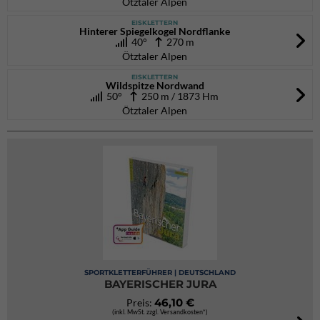
Ötztaler Alpen
EISKLETTERN
Hinterer Spiegelkogel Nordflanke
40°
270 m
Ötztaler Alpen
EISKLETTERN
Wildspitze Nordwand
50°
250 m / 1873 Hm
Ötztaler Alpen
SPORTKLETTERFÜHRER | DEUTSCHLAND
BAYERISCHER JURA
46,10 €
Preis:
(inkl. MwSt. zzgl. Versandkosten*)