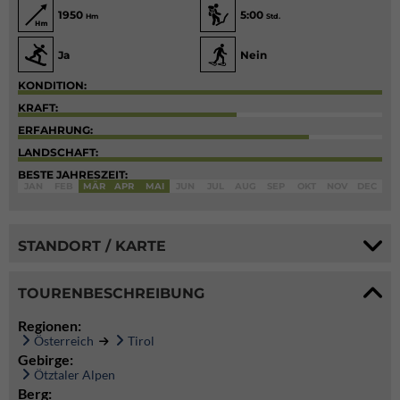
1950
5:00
Hm
Std.
Ja
Nein
KONDITION:
KRAFT:
ERFAHRUNG:
LANDSCHAFT:
BESTE JAHRESZEIT:
JAN
FEB
MÄR
APR
MAI
JUN
JUL
AUG
SEP
OKT
NOV
DEC
STANDORT / KARTE
TOURENBESCHREIBUNG
Regionen:
Österreich
Tirol
Gebirge:
Ötztaler Alpen
Berg: