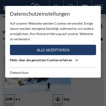
Datenschutzeinstellungen
Sollten Sie bereits ein Konto für unsere App haben, können Sie sich mit diesen Daten auch hier anmelden.
Touren
Skitour
Wildspitze von Vent
Auf unserer Webseite werden Cookies verwendet. Einige
davon werden zwingend benötigt, während es uns andere
WILDSPITZE VON VENT
ermöglichen, Ihre Nutzererfahrung auf unserer Webseite
zu verbessern.
SKITOUR
(2)
MITTEL
TOURENINFO
ALLE AKZEPTIEREN
Mehr über die genutzten Cookies erfahren
Datenschutz
Diff.
3-4
Süd