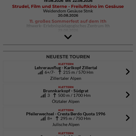
19.08.2026
bis 22.08.2026
Strudel, Film und Sterne - Freiluftkino im Gesäuse
Weidendom Gesäuse Stmk
20.08.2026
11. großes Sommerfest auf dem Ith
Ithwerk- Erlebnispädagogisches Zentrum Ith
29.08.2026
4Blocs KIDS 2026
DAV Kletter- & Boulderzentrum München Süd (Thalkirchen)
26.09.2026
NEUESTE TOUREN
KLETTERN
Lehrerausflug - Karlkopf Zillertal
6+/7-
215 m / 570 Hm
Zillertaler Alpen
KLETTERN
Brunnkarkopf - Südgrat
3
500 m / 1700 Hm
Ötztaler Alpen
KLETTERN
Pfeilerwechsel - Cresta Berdo Quota 1996
8+
295 m / 750 Hm
Julische Alpen
KLETTERN