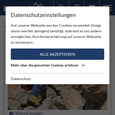
Datenschutzeinstellungen
Sollten Sie bereits ein Konto für unsere App haben, können Sie sich mit diesen Daten auch hier anmelden.
Auf unserer Webseite werden Cookies verwendet. Einige
WELTWEITREISEN
davon werden zwingend benötigt, während es uns andere
ermöglichen, Ihre Nutzererfahrung auf unserer Webseite
zu verbessern.
ALLE AKZEPTIEREN
Mehr über die genutzten Cookies erfahren
Datenschutz
Website anzeigen