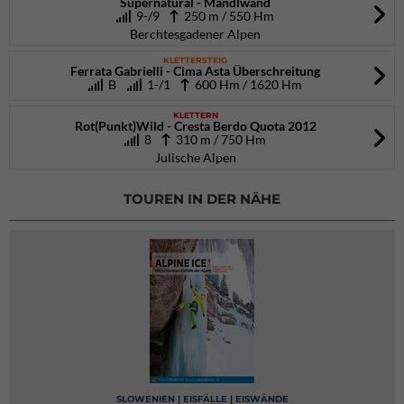
Supernatural - Mandlwand
9-/9
250 m / 550 Hm
Berchtesgadener Alpen
KLETTERSTEIG
Ferrata Gabrielli - Cima Asta Überschreitung
B
1-/1
600 Hm / 1620 Hm
KLETTERN
Rot(Punkt)Wild - Cresta Berdo Quota 2012
8
310 m / 750 Hm
Julische Alpen
TOUREN IN DER NÄHE
SLOWENIEN | EISFÄLLE | EISWÄNDE