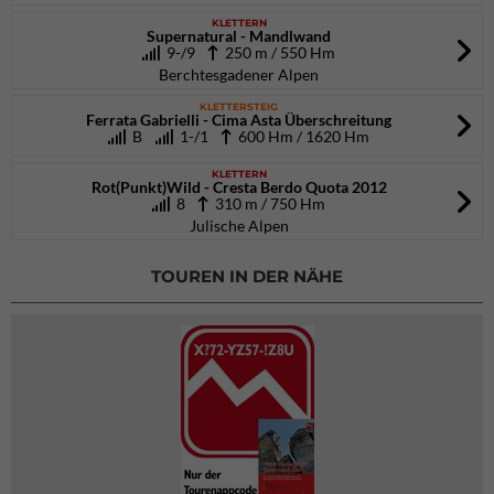
KLETTERN
Supernatural - Mandlwand
9-/9
250 m / 550 Hm
Berchtesgadener Alpen
KLETTERSTEIG
Ferrata Gabrielli - Cima Asta Überschreitung
B
1-/1
600 Hm / 1620 Hm
KLETTERN
Rot(Punkt)Wild - Cresta Berdo Quota 2012
8
310 m / 750 Hm
Julische Alpen
TOUREN IN DER NÄHE