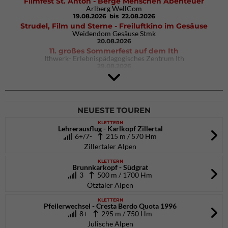
Filmfest St. Anton - Berge Menschen Abenteuer
Arlberg WellCom
19.08.2026
bis 22.08.2026
Strudel, Film und Sterne - Freiluftkino im Gesäuse
Weidendom Gesäuse Stmk
20.08.2026
11. großes Sommerfest auf dem Ith
Ithwerk- Erlebnispädagogisches Zentrum Ith
29.08.2026
4Blocs KIDS 2026
DAV Kletter- & Boulderzentrum München Süd (Thalkirchen)
26.09.2026
NEUESTE TOUREN
KLETTERN
Lehrerausflug - Karlkopf Zillertal
6+/7-
215 m / 570 Hm
Zillertaler Alpen
KLETTERN
Brunnkarkopf - Südgrat
3
500 m / 1700 Hm
Ötztaler Alpen
KLETTERN
Pfeilerwechsel - Cresta Berdo Quota 1996
8+
295 m / 750 Hm
Julische Alpen