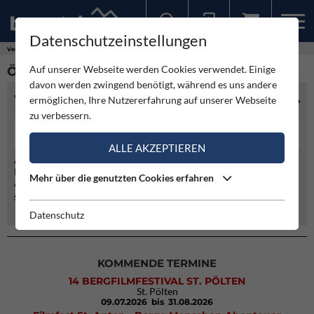
Datenschutzeinstellungen
Sollten Sie bereits ein Konto für unsere App haben, können Sie sich mit diesen Daten auch hier anmelden.
Vereine
Öblarn
Auf unserer Webseite werden Cookies verwendet. Einige
ÖBLARN
davon werden zwingend benötigt, während es uns andere
VEREINSINFO
ermöglichen, Ihre Nutzererfahrung auf unserer Webseite
zu verbessern.
03684/2454
ALLE AKZEPTIEREN
Adresse:
Haus-Nr. 231
Mehr über die genutzten Cookies erfahren
A- 8960 Öblarn
Sektion/Unterverein von:
Österreichischer Alpenverein
Datenschutz
KOMMENDE TERMINE
14 BERGFILMFESTIVAL ST. PÖLTEN
St. Pölten
09.07.2026
bis 31.08.2026