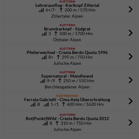
KLETTERN
Lehrerausflug - Karlkopf Zillertal
6+/7-
200 m / 570 Hm
Zillertaler Alpen
KLETTERN
Brunnkarkopf - Südgrat
3
500 m / 1700 Hm
Ötztaler Alpen
KLETTERN
Pfeilerwechsel - Cresta Berdo Quota 1996
8+
295 m / 750 Hm
Julische Alpen
KLETTERN
Supernatural - Mandlwand
9-/9
250 m / 550 Hm
Berchtesgadener Alpen
KLETTERSTEIG
Ferrata Gabrielli - Cima Asta Überschreitung
B
1-/1
600 Hm / 1620 Hm
KLETTERN
Rot(Punkt)Wild - Cresta Berdo Quota 2012
8
310 m / 750 Hm
Julische Alpen