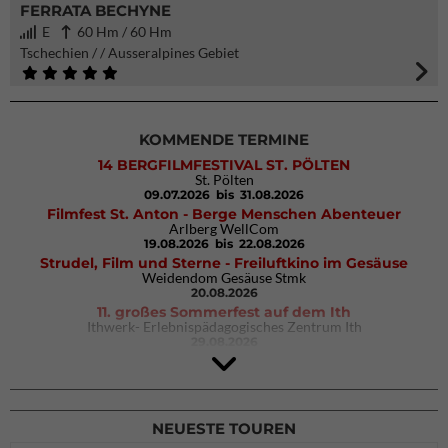
FERRATA BECHYNE
E
60 Hm / 60 Hm
Tschechien / / Ausseralpines Gebiet
KOMMENDE TERMINE
14 BERGFILMFESTIVAL ST. PÖLTEN
St. Pölten
09.07.2026
bis 31.08.2026
Filmfest St. Anton - Berge Menschen Abenteuer
Arlberg WellCom
19.08.2026
bis 22.08.2026
Strudel, Film und Sterne - Freiluftkino im Gesäuse
Weidendom Gesäuse Stmk
20.08.2026
11. großes Sommerfest auf dem Ith
Ithwerk- Erlebnispädagogisches Zentrum Ith
29.08.2026
Rock Master Arco
Arco (IT)
02.10.2026
bis 04.10.2026
NEUESTE TOUREN