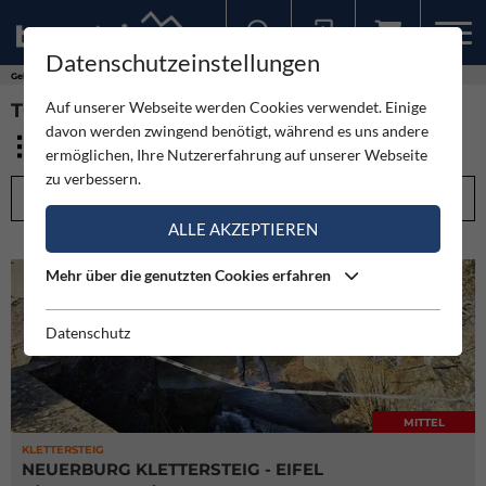
Datenschutzeinstellungen
Sollten Sie bereits ein Konto für unsere App haben, können Sie sich mit diesen Daten auch hier anmelden.
Gebirge
Ausseralpines Gebiet
Auf unserer Webseite werden Cookies verwendet. Einige
TOUREN - AUSSERALPINES GEBIET (6)
davon werden zwingend benötigt, während es uns andere
ermöglichen, Ihre Nutzererfahrung auf unserer Webseite
zu verbessern.
FILTEROPTIONEN
ALLE AKZEPTIEREN
Mehr über die genutzten Cookies erfahren
Datenschutz
MITTEL
KLETTERSTEIG
NEUERBURG KLETTERSTEIG - EIFEL