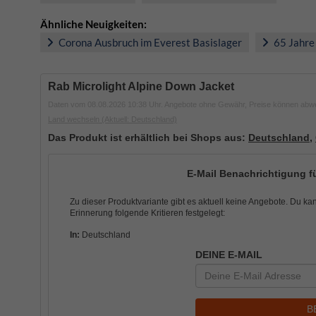
Ähnliche Neuigkeiten:
Corona Ausbruch im Everest Basislager
65 Jahre
Rab Microlight Alpine Down Jacket
Daten vom 08.08.2026 10:38 Uhr. Angebote ohne Gewähr, Preise können abw
Land wechseln
(Aktuell: Deutschland)
Das Produkt ist erhältlich bei Shops aus:
Deutschland
,
E-Mail Benachrichtigung fü
Zu dieser Produktvariante gibt es aktuell keine Angebote. Du ka
Erinnerung folgende Kritieren festgelegt:
In:
Deutschland
DEINE E-MAIL
B