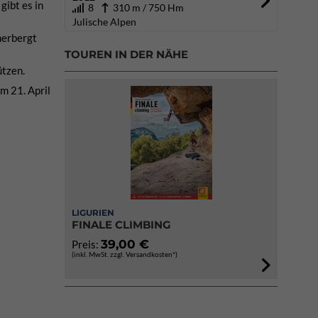
gibt es in
8
310 m / 750 Hm
Julische Alpen
herbergt
TOUREN IN DER NÄHE
tzen.
m 21. April
LIGURIEN
FINALE CLIMBING
39,00 €
Preis:
(inkl. MwSt. zzgl. Versandkosten*)