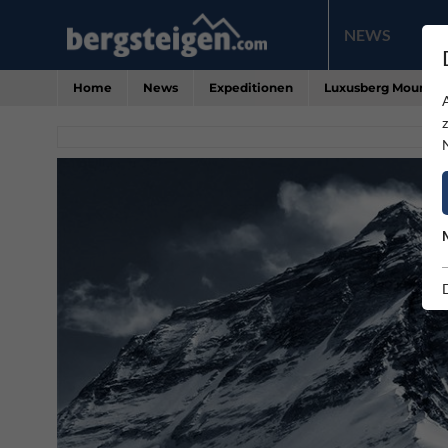
NEWS
PR
Home
News
Expeditionen
Luxusberg Mount Ev