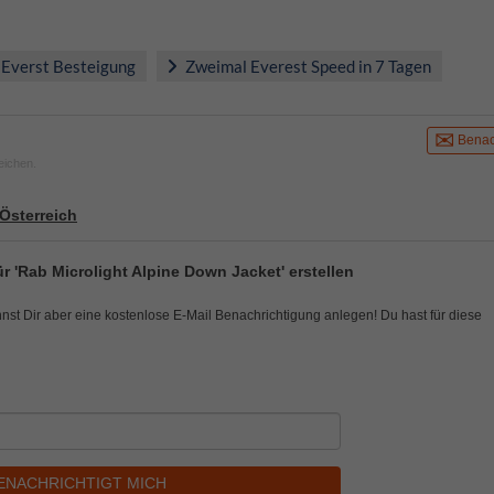
 Everst Besteigung
Zweimal Everest Speed in 7 Tagen
Benac
eichen.
Österreich
r 'Rab Microlight Alpine Down Jacket' erstellen
nnst Dir aber eine kostenlose E-Mail Benachrichtigung anlegen! Du hast für diese
ENACHRICHTIGT MICH