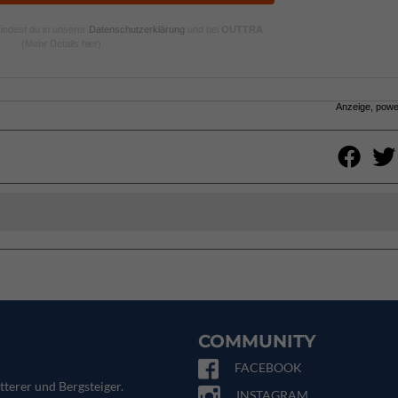
indest du in unserer
Datenschutzerklärung
und bei
OUTTRA
.
(Mehr Details hier)
Anzeige, pow
COMMUNITY
FACEBOOK
tterer und Bergsteiger.
INSTAGRAM