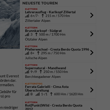
NEUESTE TOUREN
KLETTERN
Lehrerausflug - Karlkopf Zillertal
6+/7-
215 m / 570 Hm
Zillertaler Alpen
KLETTERN
Brunnkarkopf - Südgrat
3
500 m / 1700 Hm
Ötztaler Alpen
KLETTERN
Mount Everest
Pfeilerwechsel - Cresta Berdo Quota 1996
8+
295 m / 750 Hm
Julische Alpen
KLETTERN
Supernatural - Mandlwand
9-/9
250 m / 550 Hm
ount Everest
Berchtesgadener Alpen
örden dar.
KLETTERSTEIG
hermaßen.
Ferrata Gabrielli - Cima Asta
Überschreitung
 Gebühr für
B
1-/1
600 Hm / 1620 Hm
o) pro
KLETTERN
Rot(Punkt)Wild - Cresta Berdo Quota
en niedriger
2012