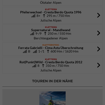
Ötztaler Alpen
KLETTERN
Pfeilerwechsel - Cresta Berdo Quota 1996
8+
295 m / 750 Hm
Julische Alpen
KLETTERN
Supernatural - Mandlwand
9-/9
250 m / 550 Hm
Berchtesgadener Alpen
KLETTERSTEIG
Ferrata Gabrielli - Cima Asta Überschreitung
B
1-/1
600 Hm / 1620 Hm
KLETTERN
Rot(Punkt)Wild - Cresta Berdo Quota 2012
8
310 m / 750 Hm
Julische Alpen
TOUREN IN DER NÄHE