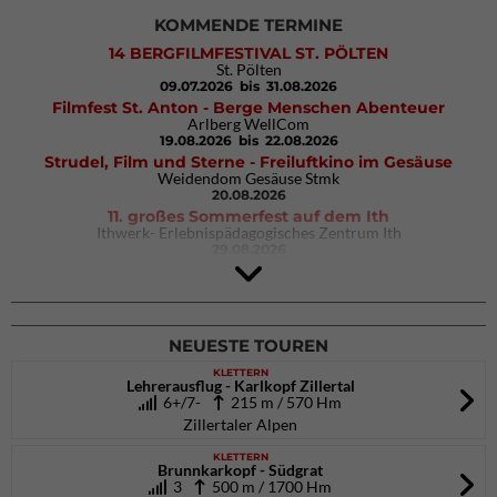
KOMMENDE TERMINE
14 BERGFILMFESTIVAL ST. PÖLTEN
St. Pölten
09.07.2026
bis 31.08.2026
Filmfest St. Anton - Berge Menschen Abenteuer
Arlberg WellCom
19.08.2026
bis 22.08.2026
Strudel, Film und Sterne - Freiluftkino im Gesäuse
Weidendom Gesäuse Stmk
20.08.2026
11. großes Sommerfest auf dem Ith
Ithwerk- Erlebnispädagogisches Zentrum Ith
29.08.2026
4Blocs KIDS 2026
DAV Kletter- & Boulderzentrum München Süd (Thalkirchen)
26.09.2026
NEUESTE TOUREN
KLETTERN
Lehrerausflug - Karlkopf Zillertal
6+/7-
215 m / 570 Hm
Zillertaler Alpen
KLETTERN
Brunnkarkopf - Südgrat
3
500 m / 1700 Hm