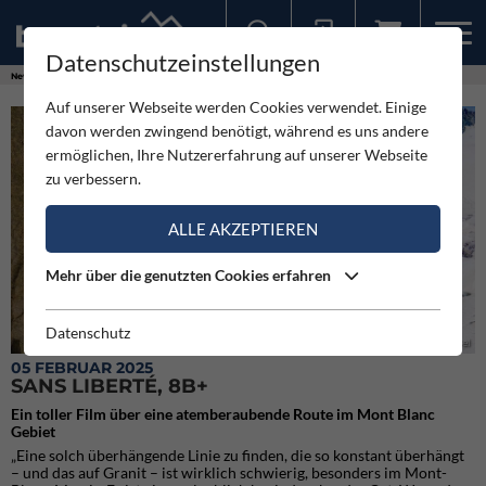
Datenschutzeinstellungen
Sollten Sie bereits ein Konto für unsere App haben, können Sie sich mit diesen Daten auch hier anmelden.
News
Expeditionen
Sans Liberté, 8b+
Auf unserer Webseite werden Cookies verwendet. Einige
davon werden zwingend benötigt, während es uns andere
ermöglichen, Ihre Nutzererfahrung auf unserer Webseite
zu verbessern.
ALLE AKZEPTIEREN
Mehr über die genutzten Cookies erfahren
Datenschutz
Marco Sappa in der Route Sans Liberté (c) Lorenzo Belfrond/Grivel
05 FEBRUAR 2025
SANS LIBERTÉ, 8B+
Ein toller Film über eine atemberaubende Route im Mont Blanc
Gebiet
„Eine solch überhängende Linie zu finden, die so konstant überhängt
– und das auf Granit – ist wirklich schwierig, besonders im Mont-