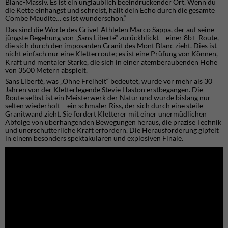
Blanc-Massiv. Es ist ein unglaublich beeindruckender Ort. Wenn du
die Kette einhängst und schreist, hallt dein Echo durch die gesamte
Combe Maudite… es ist wunderschön.“
Das sind die Worte des Grivel-Athleten Marco Sappa, der auf seine
jüngste Begehung von „Sans Liberté“ zurückblickt – einer 8b+-Route,
die sich durch den imposanten Granit des Mont Blanc zieht. Dies ist
nicht einfach nur eine Kletterroute; es ist eine Prüfung von Können,
Kraft und mentaler Stärke, die sich in einer atemberaubenden Höhe
von 3500 Metern abspielt.
Sans Liberté, was „Ohne Freiheit“ bedeutet, wurde vor mehr als 30
Jahren von der Kletterlegende Stevie Haston erstbegangen. Die
Route selbst ist ein Meisterwerk der Natur und wurde bislang nur
selten wiederholt – ein schmaler Riss, der sich durch eine steile
Granitwand zieht. Sie fordert Kletterer mit einer unermüdlichen
Abfolge von überhängenden Bewegungen heraus, die präzise Technik
und unerschütterliche Kraft erfordern. Die Herausforderung gipfelt
in einem besonders spektakulären und explosiven Finale.