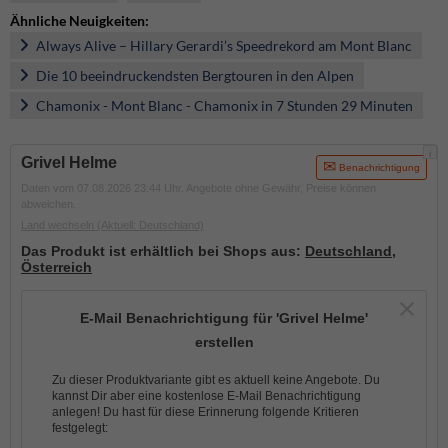
Ähnliche Neuigkeiten:
Always Alive – Hillary Gerardi’s Speedrekord am Mont Blanc
Die 10 beeindruckendsten Bergtouren in den Alpen
Chamonix - Mont Blanc - Chamonix in 7 Stunden 29 Minuten
i
Grivel Helme
Benachrichtigung
Daten vom 07.08.2026 23:44 Uhr. Angebote ohne Gewähr, Preise können
abweichen.
Land wechseln
(Aktuell: Deutschland)
Das Produkt ist erhältlich bei Shops aus:
Deutschland
,
Österreich
E-Mail Benachrichtigung für 'Grivel Helme'
erstellen
Zu dieser Produktvariante gibt es aktuell keine Angebote. Du
kannst Dir aber eine kostenlose E-Mail Benachrichtigung
anlegen! Du hast für diese Erinnerung folgende Kritieren
festgelegt: