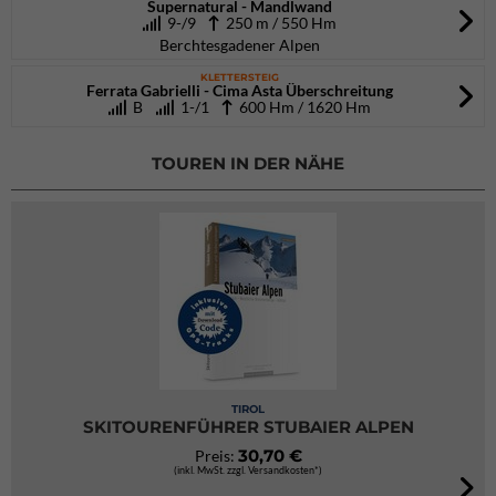
Supernatural - Mandlwand
9-/9
250 m / 550 Hm
Berchtesgadener Alpen
KLETTERSTEIG
Ferrata Gabrielli - Cima Asta Überschreitung
B
1-/1
600 Hm / 1620 Hm
TOUREN IN DER NÄHE
TIROL
SKITOURENFÜHRER STUBAIER ALPEN
30,70 €
Preis:
(inkl. MwSt. zzgl. Versandkosten*)