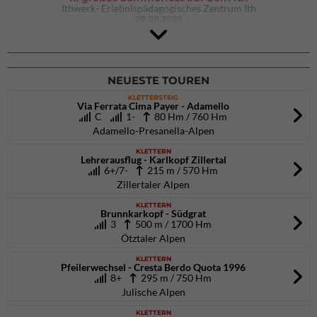
Ithwerk- Erlebnispädagogisches Zentrum Ith
29.08.2026
4Blocs KIDS 2026
DAV Kletter- & Boulderzentrum München Süd (Thalkirchen)
26.09.2026
NEUESTE TOUREN
KLETTERSTEIG
Via Ferrata Cima Payer - Adamello
C
1-
80 Hm / 760 Hm
Adamello-Presanella-Alpen
KLETTERN
Lehrerausflug - Karlkopf Zillertal
6+/7-
215 m / 570 Hm
Zillertaler Alpen
KLETTERN
Brunnkarkopf - Südgrat
3
500 m / 1700 Hm
Ötztaler Alpen
KLETTERN
Pfeilerwechsel - Cresta Berdo Quota 1996
8+
295 m / 750 Hm
Julische Alpen
KLETTERN