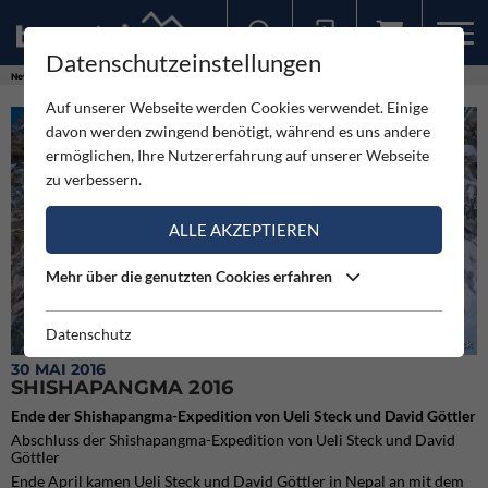
Datenschutzeinstellungen
Sollten Sie bereits ein Konto für unsere App haben, können Sie sich mit diesen Daten auch hier anmelden.
News
Expeditionen
Shishapangma 2016
Auf unserer Webseite werden Cookies verwendet. Einige
davon werden zwingend benötigt, während es uns andere
ermöglichen, Ihre Nutzererfahrung auf unserer Webseite
zu verbessern.
ALLE AKZEPTIEREN
Mehr über die genutzten Cookies erfahren
Datenschutz
Nice climbing on the British Route (c) Ueli Steck
30 MAI 2016
SHISHAPANGMA 2016
Ende der Shishapangma-Expedition von Ueli Steck und David Göttler
Abschluss der Shishapangma-Expedition von Ueli Steck und David
Göttler
Ende April kamen Ueli Steck und David Göttler in Nepal an mit dem