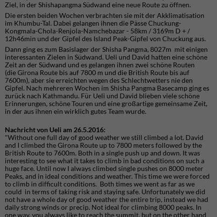
Ziel, in der Shishapangma Südwand eine neue Route zu öffnen.
Die ersten beiden Wochen verbrachten sie mit der Akklimatisation
im Khumbu-Tal. Dabei gelangen ihnen die Pässe Chuckung-
Kongmala-Chola-Renjola-Namchebazar - 58km / 3169m D + /
12h46min und der Gipfel des Island Peak-Gipfel von Chuckung aus.
Dann ging es zum Basislager der Shisha Pangma, 8027m mit einigen
interessanten Zielen in Südwand. Ueli und David hatten eine schöne
Zeit an der Südwand und es gelangen ihnen zwei schöne Routen
(die
Girona Route bis auf 7800 m und die British Route bis auf
7600m)
, aber sie erreichten wegen des Schlechtwetters nie den
Gipfel. Nach mehreren Wochen im Shisha Pangma Basecamp ging es
zurück nach Kathmandu. Für Ueli und David blieben viele schöne
Erinnerungen, schöne Touren und eine großartige gemeinsame Zeit,
in der aus ihnen ein wirklich gutes Team wurde.
Nachricht von Ueli am 26.5.2016:
"Without one full day of good weather we still climbed a lot. David
and I climbed the Girona Route up to 7800 meters followed by the
British Route to 7600m. Both in a single push up and down. It was
interesting to see what it takes to climb in bad conditions on such a
huge face. Until now I always climbed single pushes on 8000 meter
Peaks, and in ideal conditions and weather. This time we were forced
to climb in difficult conditions. Both times we went as far as we
could in terms of taking risk and staying safe. Unfortunately we did
not have a whole day of good weather the entire trip, instead we had
daily strong winds or precip. Not ideal for climbing 8000 peaks. In
one way, you always like to reach the summit, but on the other hand