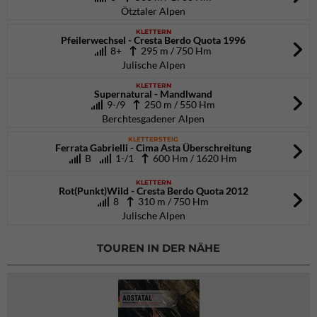
Ötztaler Alpen
KLETTERN
Pfeilerwechsel - Cresta Berdo Quota 1996
8+
295 m / 750 Hm
Julische Alpen
KLETTERN
Supernatural - Mandlwand
9-/9
250 m / 550 Hm
Berchtesgadener Alpen
KLETTERSTEIG
Ferrata Gabrielli - Cima Asta Überschreitung
B
1-/1
600 Hm / 1620 Hm
KLETTERN
Rot(Punkt)Wild - Cresta Berdo Quota 2012
8
310 m / 750 Hm
Julische Alpen
TOUREN IN DER NÄHE