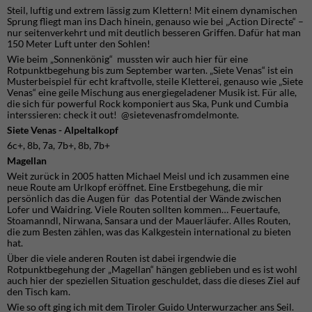
Steil, luftig und extrem lässig zum Klettern! Mit einem dynamischen
Sprung fliegt man ins Dach hinein, genauso wie bei „Action Directe“ –
nur seitenverkehrt und mit deutlich besseren Griffen. Dafür hat man
150 Meter Luft unter den Sohlen!
Wie beim „Sonnenkönig“ mussten wir auch hier für eine
Rotpunktbegehung bis zum September warten. „Siete Venas“ ist ein
Musterbeispiel für echt kraftvolle, steile Kletterei, genauso wie „Siete
Venas“ eine geile Mischung aus energiegeladener Musik ist. Für alle,
die sich für powerful Rock komponiert aus Ska, Punk und Cumbia
interssieren: check it out! @sietevenasfromdelmonte.
Siete Venas - Alpeltalkopf
6c+, 8b, 7a, 7b+, 8b, 7b+
Magellan
Weit zurück in 2005 hatten Michael Meisl und ich zusammen eine
neue Route am Urlkopf eröffnet. Eine Erstbegehung, die mir
persönlich das die Augen für das Potential der Wände zwischen
Lofer und Waidring. Viele Routen sollten kommen… Feuertaufe,
Stoamanndl, Nirwana, Sansara und der Mauerläufer. Alles Routen,
die zum Besten zählen, was das Kalkgestein international zu bieten
hat.
Über die viele anderen Routen ist dabei irgendwie die
Rotpunktbegehung der „Magellan“ hängen geblieben und es ist wohl
auch hier der speziellen Situation geschuldet, dass die dieses Ziel auf
den Tisch kam.
Wie so oft ging ich mit dem Tiroler Guido Unterwurzacher ans Seil.