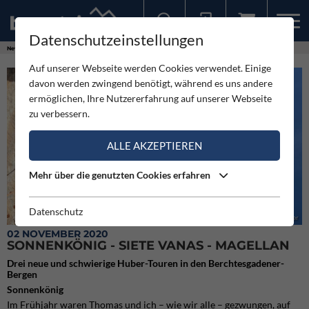
Datenschutzeinstellungen
Sollten Sie bereits ein Konto für unsere App haben, können Sie sich mit diesen Daten auch hier anmelden.
News
Expeditionen
Sonnenkönig - Siete Vanas - Magellan
Auf unserer Webseite werden Cookies verwendet. Einige
davon werden zwingend benötigt, während es uns andere
ermöglichen, Ihre Nutzererfahrung auf unserer Webseite
zu verbessern.
ALLE AKZEPTIEREN
Mehr über die genutzten Cookies erfahren
Datenschutz
Alexander Huber in der Route Magellan (8a) am Urlkopf (c) Guido Unterwurzacher
02 NOVEMBER 2020
SONNENKÖNIG - SIETE VANAS - MAGELLAN
Drei neue und schwierige Huber-Touren in den Berchtesgadener-
Bergen
Sonnenkönig
Im Frühjahr waren Thomas und ich – wie wir alle – gezwungen, auf