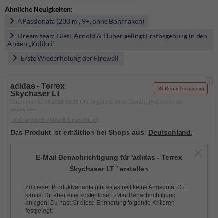
Ähnliche Neuigkeiten:
APassionata (230 m , 9+, ohne Bohrhaken)
Dream team Gietl, Arnold & Huber gelingt Erstbegehung in den
Anden „Kolibri“
Erste Wiederholung der Firewall
i
adidas - Terrex
Benachrichtigung
Skychaser LT
Daten vom 07.08.2026 06:06 Uhr. Angebote ohne Gewähr, Preise können
abweichen.
Land wechseln
(Aktuell: Deutschland)
Das Produkt ist erhältlich bei Shops aus:
Deutschland
,
E-Mail Benachrichtigung für 'adidas - Terrex
Skychaser LT ' erstellen
Zu dieser Produktvariante gibt es aktuell keine Angebote. Du
kannst Dir aber eine kostenlose E-Mail Benachrichtigung
anlegen! Du hast für diese Erinnerung folgende Kritieren
festgelegt: