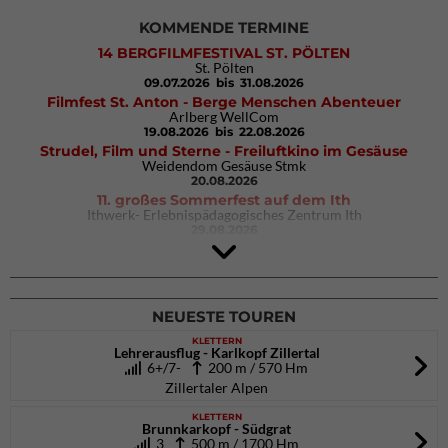
KOMMENDE TERMINE
14 BERGFILMFESTIVAL ST. PÖLTEN
St. Pölten
09.07.2026
bis 31.08.2026
Filmfest St. Anton - Berge Menschen Abenteuer
Arlberg WellCom
19.08.2026
bis 22.08.2026
Strudel, Film und Sterne - Freiluftkino im Gesäuse
Weidendom Gesäuse Stmk
20.08.2026
11. großes Sommerfest auf dem Ith
Ithwerk- Erlebnispädagogisches Zentrum Ith
29.08.2026
Rock Master Arco
Arco (IT)
02.10.2026
bis 04.10.2026
NEUESTE TOUREN
KLETTERN
Lehrerausflug - Karlkopf Zillertal
6+/7-
200 m / 570 Hm
Zillertaler Alpen
KLETTERN
Brunnkarkopf - Südgrat
3
500 m / 1700 Hm