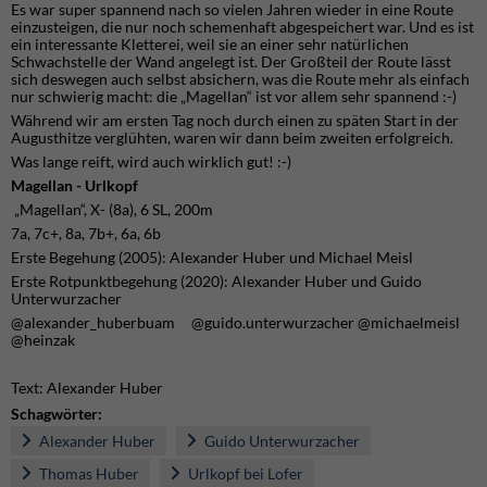
Es war super spannend nach so vielen Jahren wieder in eine Route
einzusteigen, die nur noch schemenhaft abgespeichert war. Und es ist
ein interessante Kletterei, weil sie an einer sehr natürlichen
Schwachstelle der Wand angelegt ist. Der Großteil der Route lässt
sich deswegen auch selbst absichern, was die Route mehr als einfach
nur schwierig macht: die „Magellan“ ist vor allem sehr spannend :-)
Während wir am ersten Tag noch durch einen zu späten Start in der
Augusthitze verglühten, waren wir dann beim zweiten erfolgreich.
Was lange reift, wird auch wirklich gut! :-)
Magellan - Urlkopf
„Magellan“, X- (8a), 6 SL, 200m
7a, 7c+, 8a, 7b+, 6a, 6b
Erste Begehung (2005): Alexander Huber und Michael Meisl
Erste Rotpunktbegehung (2020): Alexander Huber und Guido
Unterwurzacher
@alexander_huberbuam @guido.unterwurzacher @michaelmeisl
@heinzak
Text: Alexander Huber
Schagwörter:
Alexander Huber
Guido Unterwurzacher
Thomas Huber
Urlkopf bei Lofer