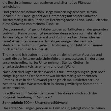
die Beschränkungen zu reagieren und alternative Pläne zu
entwickeln.
Und gerade die heimischen Berge wurden logischerweise zum
idealen Ziel! Dabei gehört der Untersberg mit seiner Südwand
klettermäßig zu den Perlen im Berchtesgadener Land. Und… ich sehe
diese Südwand von meinem Zuhause.
Der „Sonnenkönig“ gehört dabei zu den auffälligsten an der gesamten
Südwand. Keine unbedingt neue Idee, denn schon vor mehr als 20
Jahren folgten Michael Grassl und Rudi Brandner dieser idealen
Linie! Allerdings waren sie damals gezwungen, der zentralen,
steilsten Teil links zu umgehen – trotzdem gibt Child of Sun immer
noch einen soliden Neuner ab.
Thomas und ich traten mit der Idee an, den direkten Ausstieg und
damit die perfekte gerade Linienführung umzusetzen. Ein durchaus
anspruchsvolles, hartes Unternehmen. Steiles Klettern in
phantastischem Fels an einer grandiosen Wand!
Nach den drei Tagen in der Wand bis zur Erstbegehung folgten noch
einige Tage mehr. Der Sommer war klettermäßig nicht einfach.
Erstens ist es in der Südwand gerne gleich mal unkletterbar und
zweitens ist der Wasserstreifen in einem gewittrigen Sommer nur
selten trocken.
Es sollte bis zum September dauern, bis dann endlich auch die
Rotpunktbegehung im Sack war!
Sonnenkönig 300m - Untersberg Südwand
Die ersten Seillängen gehören zu
Child of sun
, gefolgt von drei neuen