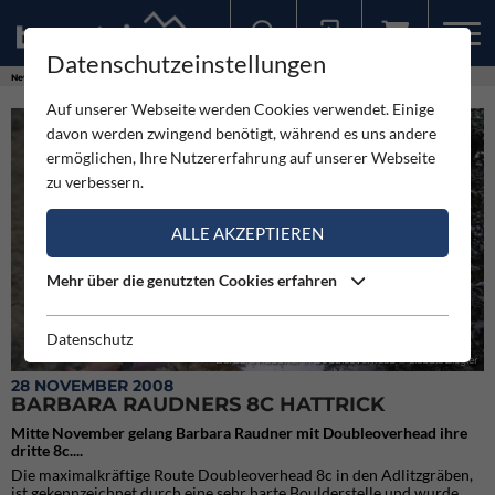
Datenschutzeinstellungen
Sollten Sie bereits ein Konto für unsere App haben, können Sie sich mit diesen Daten auch hier anmelden.
News
Neuigkeiten
Barbara Raudners 8c Hattrick
Auf unserer Webseite werden Cookies verwendet. Einige
davon werden zwingend benötigt, während es uns andere
ermöglichen, Ihre Nutzererfahrung auf unserer Webseite
zu verbessern.
ALLE AKZEPTIEREN
Mehr über die genutzten Cookies erfahren
Datenschutz
Barbara Raudner in Doubleoverhead © Claudia Ziegler
28 NOVEMBER 2008
BARBARA RAUDNERS 8C HATTRICK
Mitte November gelang Barbara Raudner mit Doubleoverhead ihre
dritte 8c....
Die maximalkräftige Route Doubleoverhead 8c in den Adlitzgräben,
ist gekennzeichnet durch eine sehr harte Boulderstelle und wurde