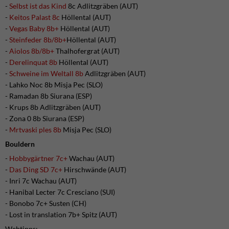
-
Selbst ist das Kind
8c Adlitzgräben (AUT)
-
Keitos Palast 8c
Höllental (AUT)
-
Vegas Baby 8b+
Höllental (AUT)
-
Steinfeder 8b/8b+
Höllental (AUT)
-
Aiolos 8b/8b+
Thalhofergrat (AUT)
-
Derelinquat 8b
Höllental (AUT)
-
Schweine im Weltall 8b
Adlitzgräben (AUT)
- Lahko Noc 8b Misja Pec (SLO)
- Ramadan 8b Siurana (ESP)
- Krups 8b Adlitzgräben (AUT)
- Zona 0 8b Siurana (ESP)
-
Mrtvaski ples 8b
Misja Pec (SLO)
Bouldern
-
Hobbygärtner 7c+
Wachau (AUT)
-
Das Ding SD 7c+
Hirschwände (AUT)
- Inri 7c Wachau (AUT)
- Hanibal Lecter 7c Cresciano (SUI)
- Bonobo 7c+ Susten (CH)
- Lost in translation 7b+ Spitz (AUT)
Webtipps: