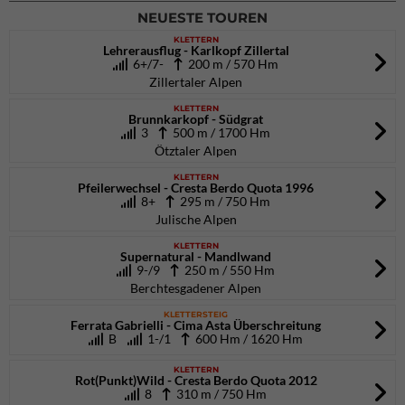
NEUESTE TOUREN
KLETTERN
Lehrerausflug - Karlkopf Zillertal
6+/7-
200 m / 570 Hm
Zillertaler Alpen
KLETTERN
Brunnkarkopf - Südgrat
3
500 m / 1700 Hm
Ötztaler Alpen
KLETTERN
Pfeilerwechsel - Cresta Berdo Quota 1996
8+
295 m / 750 Hm
Julische Alpen
KLETTERN
Supernatural - Mandlwand
9-/9
250 m / 550 Hm
Berchtesgadener Alpen
KLETTERSTEIG
Ferrata Gabrielli - Cima Asta Überschreitung
B
1-/1
600 Hm / 1620 Hm
KLETTERN
Rot(Punkt)Wild - Cresta Berdo Quota 2012
8
310 m / 750 Hm