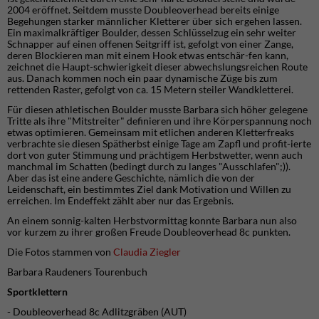
2004 eröffnet. Seitdem musste Doubleoverhead bereits einige
Begehungen starker männlicher Kletterer über sich ergehen lassen.
Ein maximalkräftiger Boulder, dessen Schlüsselzug ein sehr weiter
Schnapper auf einen offenen Seitgriff ist, gefolgt von einer Zange,
deren Blockieren man mit einem Hook etwas entschär-fen kann,
zeichnet die Haupt-schwierigkeit dieser abwechslungsreichen Route
aus. Danach kommen noch ein paar dynamische Züge bis zum
rettenden Raster, gefolgt von ca. 15 Metern steiler Wandkletterei.
Für diesen athletischen Boulder musste Barbara sich höher gelegene
Tritte als ihre "Mitstreiter" definieren und ihre Körperspannung noch
etwas optimieren. Gemeinsam mit etlichen anderen Kletterfreaks
verbrachte sie diesen Spätherbst einige Tage am Zapfl und profit-ierte
dort von guter Stimmung und prächtigem Herbstwetter, wenn auch
manchmal im Schatten (bedingt durch zu langes "Ausschlafen";)).
Aber das ist eine andere Geschichte, nämlich die von der
Leidenschaft, ein bestimmtes Ziel dank Motivation und Willen zu
erreichen. Im Endeffekt zählt aber nur das Ergebnis.
An einem sonnig-kalten Herbstvormittag konnte Barbara nun also
vor kurzem zu ihrer großen Freude Doubleoverhead 8c punkten.
Die Fotos stammen von
Claudia Ziegler
Barbara Raudeners Tourenbuch
Sportklettern
- Doubleoverhead 8c Adlitzgräben (AUT)