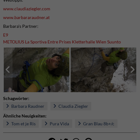
www.claudiaziegler.com
www.barbararaudner.at
Barbara's Partner:
E9
METOLIUS
La Sportiva
Entre Prises
Kletterhalle Wien
Suunto
Schagwörter:
Barbara Raudner
Claudia Ziegler
Ähnliche Neuigkeiten:
Tom et je Ris
Pura Vida
Gran Blau 8b+/c