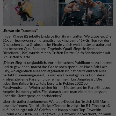
„
Es war ein Traumtag“
In der Klasse B2 jubelte Linda Le Bon ihren fünften Weltcupsieg. Die
61-Jährige gewann ein dramatisches Finale mit 46+ Griffen vor der
Deutschen Luisa Grube, die im Finale gleich weit kletterte, aufgrund
des besseren Qualifikations-Ergebnis. Quali-Siegerin Seneida
Biendarra (USA) wurde mit 46 Griffen Dritte, Edith Scheinecker mit
39 Griffen Vierte.
„Dieser Sieg ist unglaublich. Vor heimischem Publikum so zu klettern
und zu gewinnen, macht das Ganze noch spezieller. Nach Salt Lake
City, wo eigentlich alles schiefgelaufen ist, hat heute einfach alles
perfekt zusammengepasst. Es war ein Traumtag“, so Le Bon, deren
großes Ziel eine Paralympics-Teilnahme in Los Angeles ist. Die
gebürtige Belgierin startete bereits in Peking 2022 bei
Paralympischen Winterspielen für ihr Mutterland im Para-Ski. „Los
Angeles ist mein großes Ziel, danach kann man vielleicht langsam
über die Kletterpension nachdenken.“
Über ein äußerst gelungenes Weltcup-Debüt durfte sich Lilli Marie
Laschitz freuen. Die 16-jährige Kärntnerin zeigte im B1-Finale groß
auf und belegte mit 33 Griffen nur knapp hinter Top-Favoritin
Hiromi Aoki (JPN/34+) Rang zwei. „Es ist wirklich verrückt, ich kann