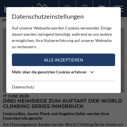
Datenschutzeinstellungen
Sollten Sie bereits ein Konto für unsere App haben, können Sie sich mit diesen Daten auch hier anmelden.
News
Neuigkeiten
Drei Heimsiege zum Auftakt der World Climbing Series Innsbruck
Auf unserer Webseite werden Cookies verwendet. Einige
davon werden zwingend benötigt, während es uns andere
ermöglichen, Ihre Nutzererfahrung auf unserer Webseite
zu verbessern.
ALLE AKZEPTIEREN
Mehr über die genutzten Cookies erfahren
Datenschutz
Le-Bon beim WCS in Innsbruck (c)Klee
17 JUNI 2026
DREI HEIMSIEGE ZUM AUFTAKT DER WORLD
CLIMBING SERIES INNSBRUCK
Linda Le Bon, Jasmin Plank und Angelino Zeller werden ihrer
Favoritenrolle gerecht
Am Dienstagabend standen bei der World Climbing Series Innsbruck