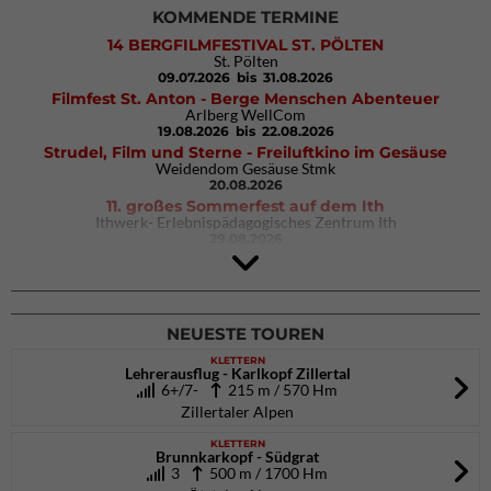
KOMMENDE TERMINE
14 BERGFILMFESTIVAL ST. PÖLTEN
St. Pölten
09.07.2026
bis 31.08.2026
Filmfest St. Anton - Berge Menschen Abenteuer
Arlberg WellCom
19.08.2026
bis 22.08.2026
Strudel, Film und Sterne - Freiluftkino im Gesäuse
Weidendom Gesäuse Stmk
20.08.2026
11. großes Sommerfest auf dem Ith
Ithwerk- Erlebnispädagogisches Zentrum Ith
29.08.2026
4Blocs KIDS 2026
DAV Kletter- & Boulderzentrum München Süd (Thalkirchen)
26.09.2026
NEUESTE TOUREN
KLETTERN
Lehrerausflug - Karlkopf Zillertal
6+/7-
215 m / 570 Hm
Zillertaler Alpen
KLETTERN
Brunnkarkopf - Südgrat
3
500 m / 1700 Hm