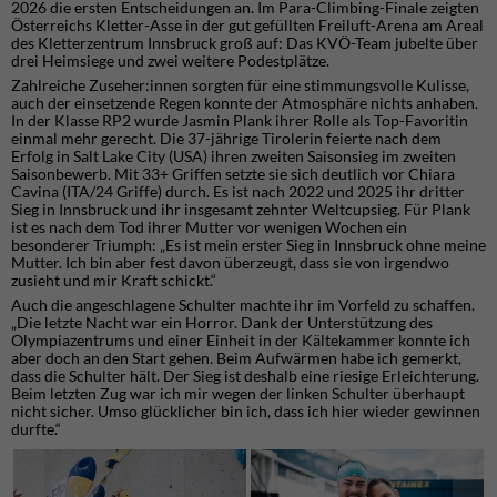
2026 die ersten Entscheidungen an. Im Para-Climbing-Finale zeigten
Österreichs Kletter-Asse in der gut gefüllten Freiluft-Arena am Areal
des Kletterzentrum Innsbruck groß auf: Das KVÖ-Team jubelte über
drei Heimsiege und zwei weitere Podestplätze.
Zahlreiche Zuseher:innen sorgten für eine stimmungsvolle Kulisse,
auch der einsetzende Regen konnte der Atmosphäre nichts anhaben.
In der Klasse RP2 wurde Jasmin Plank ihrer Rolle als Top-Favoritin
einmal mehr gerecht. Die 37-jährige Tirolerin feierte nach dem
Erfolg in Salt Lake City (USA) ihren zweiten Saisonsieg im zweiten
Saisonbewerb. Mit 33+ Griffen setzte sie sich deutlich vor Chiara
Cavina (ITA/24 Griffe) durch. Es ist nach 2022 und 2025 ihr dritter
Sieg in Innsbruck und ihr insgesamt zehnter Weltcupsieg. Für Plank
ist es nach dem Tod ihrer Mutter vor wenigen Wochen ein
besonderer Triumph: „Es ist mein erster Sieg in Innsbruck ohne meine
Mutter. Ich bin aber fest davon überzeugt, dass sie von irgendwo
zusieht und mir Kraft schickt.“
Auch die angeschlagene Schulter machte ihr im Vorfeld zu schaffen.
„Die letzte Nacht war ein Horror. Dank der Unterstützung des
Olympiazentrums und einer Einheit in der Kältekammer konnte ich
aber doch an den Start gehen. Beim Aufwärmen habe ich gemerkt,
dass die Schulter hält. Der Sieg ist deshalb eine riesige Erleichterung.
Beim letzten Zug war ich mir wegen der linken Schulter überhaupt
nicht sicher. Umso glücklicher bin ich, dass ich hier wieder gewinnen
durfte.“