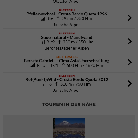
Ötztaler Alpen
KLETTERN
Pfeilerwechsel - Cresta Berdo Quota 1996
8+
295 m / 750 Hm
Julische Alpen
KLETTERN
Supernatural - Mandlwand
9-/9
250 m / 550 Hm
Berchtesgadener Alpen
KLETTERSTEIG
Ferrata Gabrielli - Cima Asta Überschreitung
B
1-/1
600 Hm / 1620 Hm
KLETTERN
Rot(Punkt)Wild - Cresta Berdo Quota 2012
8
310 m / 750 Hm
Julische Alpen
TOUREN IN DER NÄHE