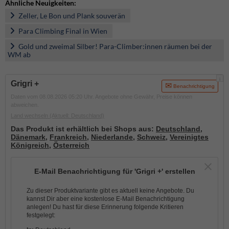
Ähnliche Neuigkeiten:
Zeller, Le Bon und Plank souverän
Para Climbing Final in Wien
Gold und zweimal Silber! Para-Climber:innen räumen bei der
WM ab
i
Grigri +
Benachrichtigung
Daten vom 08.08.2026 05:20 Uhr. Angebote ohne Gewähr, Preise können
abweichen.
Land wechseln
(Aktuell: Deutschland)
Das Produkt ist erhältlich bei Shops aus:
Deutschland
,
Dänemark
,
Frankreich
,
Niederlande
,
Schweiz
,
Vereinigtes
Königreich
,
Österreich
E-Mail Benachrichtigung für 'Grigri +' erstellen
Zu dieser Produktvariante gibt es aktuell keine Angebote. Du
kannst Dir aber eine kostenlose E-Mail Benachrichtigung
anlegen! Du hast für diese Erinnerung folgende Kritieren
festgelegt: