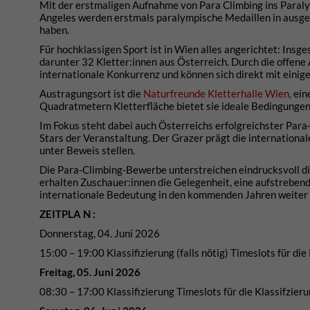
Mit der erstmaligen Aufnahme von Para Climbing ins Paraly
Angeles werden erstmals paralympische Medaillen in ausgewä
haben.
Für hochklassigen Sport ist in Wien alles angerichtet: Ins
darunter 32 Kletter:innen aus Österreich. Durch die offene
internationale Konkurrenz und können sich direkt mit einig
Austragungsort ist die
Naturfreunde Kletterhalle Wien,
ein
Quadratmetern Kletterfläche bietet sie ideale Bedingunge
Im Fokus steht dabei auch Österreichs erfolgreichster Para-
Stars der Veranstaltung. Der Grazer prägt die internationa
unter Beweis stellen.
Die Para-Climbing-Bewerbe unterstreichen eindrucksvoll die V
erhalten Zuschauer:innen die Gelegenheit, eine aufstrebend
internationale Bedeutung in den kommenden Jahren weiter
ZEITPLA N :
Donnerstag, 04. Juni 2026
15:00 – 19:00 Klassifizierung (falls nötig) Timeslots für 
Freitag, 05. Juni 2026
08:30 – 17:00 Klassifizierung Timeslots für die Klassifzi