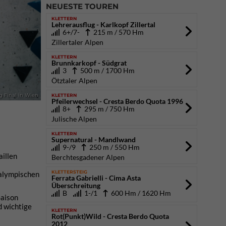
NEUESTE TOUREN
KLETTERN
Lehrerausflug - Karlkopf Zillertal
6+/7-
215 m / 570 Hm
Zillertaler Alpen
KLETTERN
Brunnkarkopf - Südgrat
3
500 m / 1700 Hm
Ötztaler Alpen
KLETTERN
g Final in Wien
Pfeilerwechsel - Cresta Berdo Quota 1996
8+
295 m / 750 Hm
Julische Alpen
KLETTERN
Supernatural - Mandlwand
9-/9
250 m / 550 Hm
illen
Berchtesgadener Alpen
KLETTERSTEIG
ralympischen
Ferrata Gabrielli - Cima Asta
Überschreitung
B
1-/1
600 Hm / 1620 Hm
Saison
d wichtige
KLETTERN
Rot(Punkt)Wild - Cresta Berdo Quota
2012