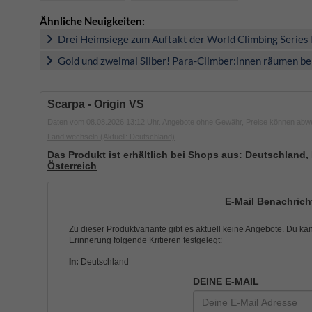
Ähnliche Neuigkeiten:
Drei Heimsiege zum Auftakt der World Climbing Series
Gold und zweimal Silber! Para-Climber:innen räumen b
Scarpa - Origin VS
Daten vom 08.08.2026 13:12 Uhr. Angebote ohne Gewähr, Preise können abw
Land wechseln
(Aktuell: Deutschland)
Das Produkt ist erhältlich bei Shops aus:
Deutschland
,
Österreich
E-Mail Benachricht
Zu dieser Produktvariante gibt es aktuell keine Angebote. Du ka
Erinnerung folgende Kritieren festgelegt:
In:
Deutschland
DEINE E-MAIL