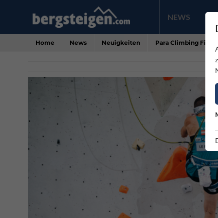
NEWS
PR
Home
News
Neuigkeiten
Para Climbing Final