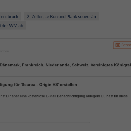
 Innsbruck
Zeller, Le Bon und Plank souverän
ei der WM ab
Benac
eichen.
Dänemark
,
Frankreich
,
Niederlande
,
Schweiz
,
Vereinigtes Königre
igung für 'Scarpa - Origin VS' erstellen
nnst Dir aber eine kostenlose E-Mail Benachrichtigung anlegen! Du hast für diese