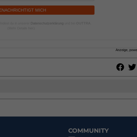
ENACHRICHTIGT MICH
indest du in unserer
Datenschutzerklärung
und bei
OUTTRA
.
(Mehr Details hier)
Anzeige, pow
COMMUNITY