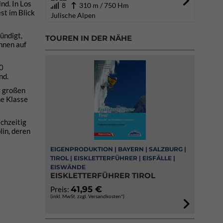
nd. In Los
8
310 m / 750 Hm
st im Blick
Julische Alpen
ündigt,
TOUREN IN DER NÄHE
nnen auf
00
nd.
r großen
ne Klasse
ichzeitig
lin, deren
EIGENPRODUKTION | BAYERN | SALZBURG |
TIROL | EISKLETTERFÜHRER | EISFÄLLE |
EISWÄNDE
EISKLETTERFÜHRER TIROL
41,95 €
Preis:
(inkl. MwSt. zzgl. Versandkosten*)