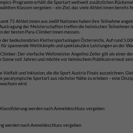
mpics-Programm erhält die Sportart weltweit zusätzlichen Rückenwi
hlten Klassen vergeben – ein Ziel, das viele Athlet:innen bereits fe
gesamt 75 Athlet:innen aus zwölf Nationen haben ihre Teilnahme angek
 Austragung der Meisterschaften treffen die heimischen Teilnehmer:i
en der besten Para-Climber:innen messen.
e der bedeutendsten Klettersportanlagen Österreichs. Auf rund 5.0
n für spannende Wettkämpfe und spektakuläre Leistungen an der Wa
Climber: Der vierfache Weltmeister Angelino Zeller gilt als einer de
le Szene seit Jahren und möchte vor heimischem Publikum erneut sei
ielfalt und Inklusion, die die Sport Austria Finals auszeichnen. Gle
e paralympische Sportart aus nächster Nähe zu erleben – eine Diszip
 wachsen wird.
die Klassifzierung werden nach Anmeldeschluss vergeben
erung werden nach Anmeldeschluss vergeben