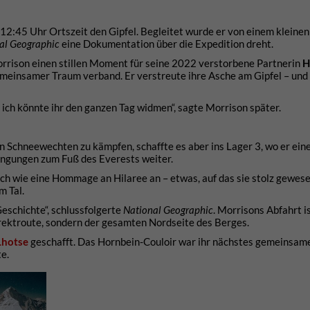
2:45 Uhr Ortszeit den Gipfel. Begleitet wurde er von einem kleine
al Geographic
eine Dokumentation über die Expedition dreht.
rrison einen stillen Moment für seine 2022 verstorbene Partnerin
H
 gemeinsamer Traum verband. Er verstreute ihre Asche am Gipfel – und
, ich könnte ihr den ganzen Tag widmen“, sagte Morrison später.
n Schneewechten zu kämpfen, schaffte es aber ins Lager 3, wo er ein
ingungen zum Fuß des Everests weiter.
 sich wie eine Hommage an Hilaree an – etwas, auf das sie stolz gewes
m Tal.
Geschichte“, schlussfolgerte
National Geographic
. Morrisons Abfahrt i
irektroute, sondern der gesamten Nordseite des Berges.
Lhotse
geschafft. Das Hornbein-Couloir war ihr nächstes gemeinsame
e.