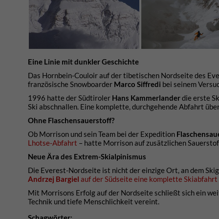
Eine Linie mit dunkler Geschichte
Das Hornbein-Couloir auf der tibetischen Nordseite des Evere
französische Snowboarder
Marco Siffredi
bei seinem Versuc
1996 hatte der Südtiroler
Hans Kammerlander
die erste S
Ski abschnallen. Eine komplette, durchgehende Abfahrt über 
Ohne Flaschensauerstoff?
Ob Morrison und sein Team bei der Expedition
Flaschensaue
Lhotse-Abfahrt
– hatte Morrison auf zusätzlichen Sauerstof
Neue Ära des Extrem-Skialpinismus
Die Everest-Nordseite ist nicht der einzige Ort, an dem S
Andrzej Bargiel
auf der Südseite eine komplette Skiabfahrt
Mit Morrisons Erfolg auf der Nordseite schließt sich ein we
Technik und tiefe Menschlichkeit vereint.
Schagwörter: