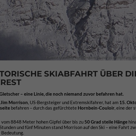
Everest Nordseite mit Hornbein Couloir (c) Archiv Fam. Si
STORISCHE SKIABFAHRT ÜBER DI
EREST
etscher – eine Linie, die noch niemand zuvor befahren hat.
:
Jim Morrison
, US-Bergsteiger und Extremskifahrer, hat am
15. Okt
seite
befahren – durch das gefürchtete
Hornbein-Couloir
, eine der 
te vom 8848 Meter hohen Gipfel über bis zu
50 Grad steile Hänge
hina
Stunden und fünf Minuten stand Morrison auf den Ski – eine Fahrt z
r Bedeutung.