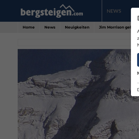
NEWS
PR
Home
News
Neuigkeiten
Jim Morrison gelingt