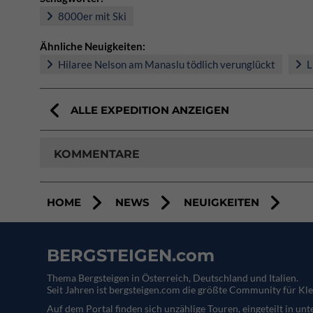
8000er mit Ski
Ähnliche Neuigkeiten:
Hilaree Nelson am Manaslu tödlich verunglückt
L
ALLE EXPEDITION ANZEIGEN
KOMMENTARE
HOME
NEWS
NEUIGKEITEN
BERGSTEIGEN.com
Thema Bergsteigen in Österreich, Deutschland und Italien.
Seit Jahren ist bergsteigen.com die größte Community für Kle
Auf dem Portal finden sich unzählige Touren, eingeteilt in un