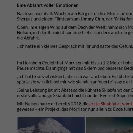
Eine Abfahrt voller Emotionen
Nach sechseinhalb Wochen am Berg erreichte Morrison um 1
Sherpas und einem Filmteam um
Jimmy Chin
, der für
Nation
Oben, im eisigen Wind auf dem Dach der Welt, nahm sich Mo
Nelson
, mit der ihn nicht nur eine Liebe, sondern auch ein
die Abfahrt.
„Ich hatte ein kleines Gespräch mit ihr und hatte das Gefühl
Im Hornbein Couloir hat Morrison mit bis zu 1,2 Meter hohe
Pause machte. Dann gings mit den Skiern und besseren Bed
„Ich hatte so viel riskiert, aber ich war am Leben. Es fühlte
spürte sie wirklich bei mir, wie sie mich anfeuerte“, sagte er i
„Seine Leistung ist mit Abstand die kühnste Skiabfahrt der 
erste vollständige Skiabfahrt nicht nur der Everest-Superd
Mit Nelson hatte er bereits 2018 die
erste Skiabfahrt vom
gewesen – ein Projekt, das Morrison nun allein zu Ende führt