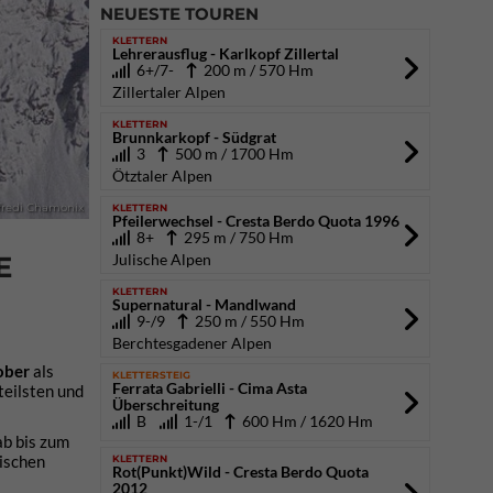
NEUESTE TOUREN
KLETTERN
Lehrerausflug - Karlkopf Zillertal
6+/7-
200 m / 570 Hm
Zillertaler Alpen
KLETTERN
Brunnkarkopf - Südgrat
3
500 m / 1700 Hm
Ötztaler Alpen
KLETTERN
ffredi Chamonix
Pfeilerwechsel - Cresta Berdo Quota 1996
8+
295 m / 750 Hm
Julische Alpen
E
KLETTERN
Supernatural - Mandlwand
9-/9
250 m / 550 Hm
Berchtesgadener Alpen
ober
als
KLETTERSTEIG
Ferrata Gabrielli - Cima Asta
steilsten und
Überschreitung
B
1-/1
600 Hm / 1620 Hm
b bis zum
wischen
KLETTERN
Rot(Punkt)Wild - Cresta Berdo Quota
2012