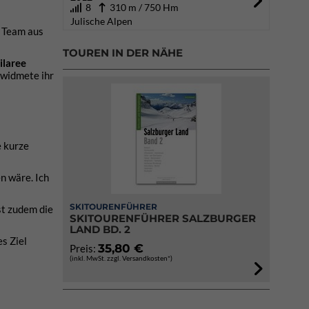
8
310 m / 750 Hm
Julische Alpen
n Team aus
TOUREN IN DER NÄHE
ilaree
 widmete ihr
e kurze
en wäre. Ich
SKITOURENFÜHRER
st zudem die
SKITOURENFÜHRER SALZBURGER
LAND BD. 2
s Ziel
35,80 €
Preis:
(inkl. MwSt. zzgl. Versandkosten*)