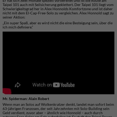
Er hat sich zwei Monate speziell vorbereitet und ist die Route am
Taipei 101 auch mit Seilsicherung geklettert. Der Taipei 101 liegt vom
Schwierigkeitsgrad her in Alex Honnolds Komfortzone und ist daher
nicht mit dem El-Cap-Free-Solo zu vergleichen. Alex Honnold sagt zu
seiner Aktion:
„Ein super Spaß, aber es wird nicht die eine Besteigung sein, über die
ich mich definiere.“
Mr. Spiderman: Alain Robert
Wenn man an Solos auf Wolkenkratzer denkt, landet man sofort beim
63-jährigen Franzosen, der seit Jahrzehnten mit Solo-Building sein
Geld verdient, zuvor aber – ähnlich wie Honnold – auch durch
extreme Free-Solos am Fels aufgefallen ist. Er stuft den Taipei Tower