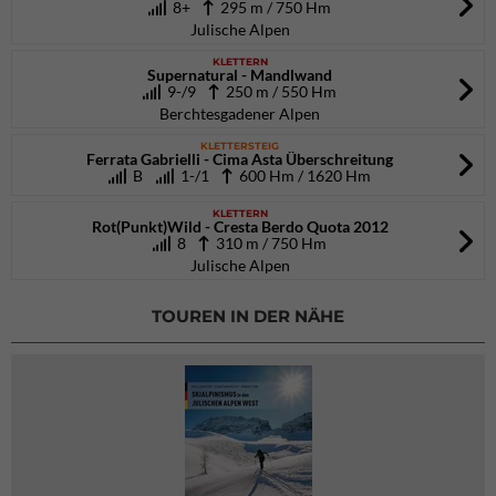
8+
295 m / 750 Hm
Julische Alpen
KLETTERN
Supernatural - Mandlwand
9-/9
250 m / 550 Hm
Berchtesgadener Alpen
KLETTERSTEIG
Ferrata Gabrielli - Cima Asta Überschreitung
B
1-/1
600 Hm / 1620 Hm
KLETTERN
Rot(Punkt)Wild - Cresta Berdo Quota 2012
8
310 m / 750 Hm
Julische Alpen
TOUREN IN DER NÄHE