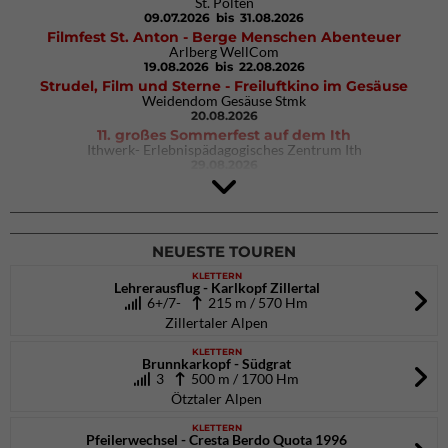
St. Pölten
09.07.2026
bis 31.08.2026
Filmfest St. Anton - Berge Menschen Abenteuer
Arlberg WellCom
19.08.2026
bis 22.08.2026
Strudel, Film und Sterne - Freiluftkino im Gesäuse
Weidendom Gesäuse Stmk
20.08.2026
11. großes Sommerfest auf dem Ith
Ithwerk- Erlebnispädagogisches Zentrum Ith
29.08.2026
4Blocs KIDS 2026
DAV Kletter- & Boulderzentrum München Süd (Thalkirchen)
26.09.2026
NEUESTE TOUREN
KLETTERN
Lehrerausflug - Karlkopf Zillertal
6+/7-
215 m / 570 Hm
Zillertaler Alpen
KLETTERN
Brunnkarkopf - Südgrat
3
500 m / 1700 Hm
Ötztaler Alpen
KLETTERN
Pfeilerwechsel - Cresta Berdo Quota 1996