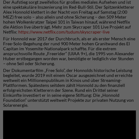
Der Aufstieg sorgt zweifellos für großes mediales Aufsehen und ist
eine spektakuläre Inszenierung im Red-Bull-Stil. Der Spitzenkletterer
Alex Honnold klettert in der Nacht von Freitag auf Samstag (2:00
MEZ) free solo – also allein und ohne Sicherung – den 509 Meter
hohen Wolkenkratzer Taipei 101 in Taiwan hinauf, während Netflix
die Aktion live überträgt. Mehr zum Skycraper 101 Live Projekt auf
Netflix:
https://www.netflix.com/tudum/skyscraper-live
Für Honnold war 2017 der Durchbruch, als er als erster Mensch eine
Free-Solo-Begehung der rund 900 Meter hohen Granitwand des El
Capitan im Yosemite-Nationalpark schaffte. Für die extrem
anspruchsvolle Route „Freerider“ (UIAA 9+), die 1995 von Alexander
Huber erstbegangen worden war, benötigte er lediglich vier Stunden
– ohne Seil oder Sicherung.
Der Dokumentarfilm „Free Solo“, der Honnolds historische Leistung
begleitet, wurde 2019 mit einem Oscar ausgezeichnet und erreichte
weltweit ein Millionenpublikum in Kinos und über Streaming-
Plattformen. Spätestens seitdem zählt Honnold zu den finanziell
erfolgreichsten Kletterern der Szene. Rund ein Drittel seiner
Einkünfte investiert er in seine eigene Stiftung: Die „Honnold
Foundation“ unterstützt weltweit Projekte zur privaten Nutzung von
Solarenergie.