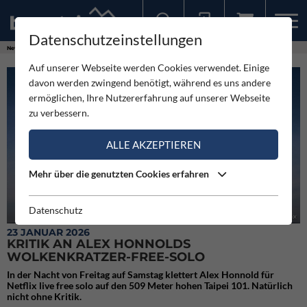
Datenschutzeinstellungen
Sollten Sie bereits ein Konto für unsere App haben, können Sie sich mit diesen Daten auch hier anmelden.
News
Neuigkeiten
Kritik an Alex Honnolds Wolkenkratzer-Free-Solo
Auf unserer Webseite werden Cookies verwendet. Einige
davon werden zwingend benötigt, während es uns andere
ermöglichen, Ihre Nutzererfahrung auf unserer Webseite
zu verbessern.
ALLE AKZEPTIEREN
Mehr über die genutzten Cookies erfahren
Datenschutz
Skyscraper Live (c) Netflix
23 JANUAR 2026
KRITIK AN ALEX HONNOLDS
WOLKENKRATZER-FREE-SOLO
In der Nacht von Freitag auf Samstag klettert Alex Honnold für
Netflix live free solo auf den 509 Meter hohen Taipei 101. Natürlich
nicht ohne Kritik.