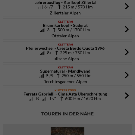
Lehrerausflug - Karlkopf Zillertal
6+/7-
215 m / 570 Hm
Zillertaler Alpen
KLETTERN
Brunnkarkopf - Südgrat
3
500 m / 1700 Hm
Ötztaler Alpen
KLETTERN
Pfeilerwechsel - Cresta Berdo Quota 1996
8+
295 m / 750 Hm
Julische Alpen
KLETTERN
Supernatural - Mandlwand
9-/9
250 m / 550 Hm
Berchtesgadener Alpen
KLETTERSTEIG
Ferrata Gabrielli - Cima Asta Überschreitung
B
1-/1
600 Hm / 1620 Hm
TOUREN IN DER NÄHE