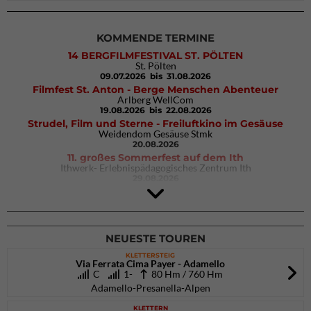
KOMMENDE TERMINE
14 BERGFILMFESTIVAL ST. PÖLTEN
St. Pölten
09.07.2026
bis 31.08.2026
Filmfest St. Anton - Berge Menschen Abenteuer
Arlberg WellCom
19.08.2026
bis 22.08.2026
Strudel, Film und Sterne - Freiluftkino im Gesäuse
Weidendom Gesäuse Stmk
20.08.2026
11. großes Sommerfest auf dem Ith
Ithwerk- Erlebnispädagogisches Zentrum Ith
29.08.2026
4Blocs KIDS 2026
DAV Kletter- & Boulderzentrum München Süd (Thalkirchen)
26.09.2026
NEUESTE TOUREN
KLETTERSTEIG
Via Ferrata Cima Payer - Adamello
C
1-
80 Hm / 760 Hm
Adamello-Presanella-Alpen
KLETTERN