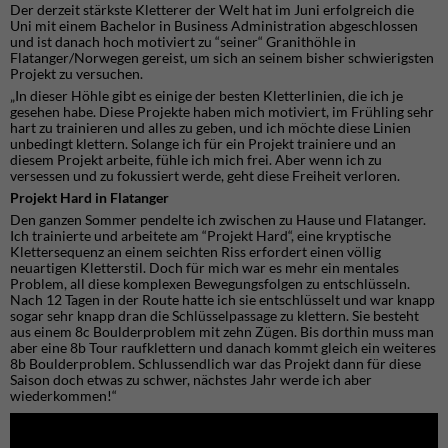
Der derzeit stärkste Kletterer der Welt hat im Juni erfolgreich die
Uni mit einem Bachelor in Business Administration abgeschlossen
und ist danach hoch motiviert zu “seiner“ Granithöhle in
Flatanger/Norwegen gereist, um sich an seinem bisher schwierigsten
Projekt zu versuchen.
„In dieser Höhle gibt es einige der besten Kletterlinien, die ich je
gesehen habe. Diese Projekte haben mich motiviert, im Frühling sehr
hart zu trainieren und alles zu geben, und ich möchte diese Linien
unbedingt klettern. Solange ich für ein Projekt trainiere und an
diesem Projekt arbeite, fühle ich mich frei. Aber wenn ich zu
versessen und zu fokussiert werde, geht diese Freiheit verloren.
Projekt Hard in Flatanger
Den ganzen Sommer pendelte ich zwischen zu Hause und Flatanger.
Ich trainierte und arbeitete am “Projekt Hard“, eine kryptische
Klettersequenz an einem seichten Riss erfordert einen völlig
neuartigen Kletterstil. Doch für mich war es mehr ein mentales
Problem, all diese komplexen Bewegungsfolgen zu entschlüsseln.
Nach 12 Tagen in der Route hatte ich sie entschlüsselt und war knapp
sogar sehr knapp dran die Schlüsselpassage zu klettern. Sie besteht
aus einem 8c Boulderproblem mit zehn Zügen. Bis dorthin muss man
aber eine 8b Tour raufklettern und danach kommt gleich ein weiteres
8b Boulderproblem. Schlussendlich war das Projekt dann für diese
Saison doch etwas zu schwer, nächstes Jahr werde ich aber
wiederkommen!“