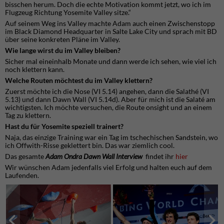
bisschen herum. Doch die echte Motivation kommt jetzt, wo ich im
Flugzeug Richtung Yosemite Valley sitze.“
Auf seinem Weg ins Valley machte Adam auch einen Zwischenstopp
im Black Diamond Headquarter in Salte Lake City und sprach mit BD
über seine konkreten Pläne im Valley.
Wie lange wirst du im Valley bleiben?
Sicher mal eineinhalb Monate und dann werde ich sehen, wie viel ich
noch klettern kann.
Welche Routen möchtest du im Valley klettern?
Zuerst möchte ich die Nose (VI 5.14) angehen, dann die Salathé (VI
5.13) und dann Dawn Wall (VI 5.14d). Aber für mich ist die Salaté am
wichtigsten. Ich möchte versuchen, die Route onsight und an einem
Tag zu klettern.
Hast du für Yosemite speziell trainert?
Naja, das einzige Training war ein Tag im tschechischen Sandstein, wo
ich Offwith-Risse geklettert bin. Das war ziemlich cool.
Das gesamte
Adam Ondra Dawn Wall Interview
findet ihr
hier
Wir wünschen Adam jedenfalls viel Erfolg und halten euch auf dem
Laufenden.