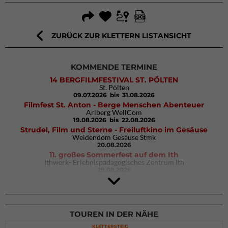
ZURÜCK ZUR KLETTERN LISTANSICHT
KOMMENDE TERMINE
14 BERGFILMFESTIVAL ST. PÖLTEN
St. Pölten
09.07.2026
bis 31.08.2026
Filmfest St. Anton - Berge Menschen Abenteuer
Arlberg WellCom
19.08.2026
bis 22.08.2026
Strudel, Film und Sterne - Freiluftkino im Gesäuse
Weidendom Gesäuse Stmk
20.08.2026
11. großes Sommerfest auf dem Ith
Ithwerk- Erlebnispädagogisches Zentrum Ith
29.08.2026
4Blocs KIDS 2026
DAV Kletter- & Boulderzentrum München Süd (Thalkirchen)
26.09.2026
TOUREN IN DER NÄHE
KLETTERSTEIG