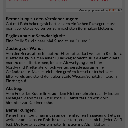
ab
ab
ab
Anzeige, powered by
OUT
TRA
Bemerkung zu den Versicherungen:
Gut mit Bohrhaken gesichert, an den einfachen Passagen muss
man aber etwas weiter bis zum nächsten Bohrhaken klettern.
Ergänzung zur Schwierigkeit:
Eine Stelle 5+, ein paar Mal 5, meist um 4+ und 4.
Zustieg zur Wand:
Von der Bergstation hinauf zur Elferhütte, dort weiter in Richtung
Klettersteige, bis man einen Querweg erreicht. Auf diesem quert
man zu den Elfertürmen, bei der Abzweigung zum Elfer
Nordwand Klettersteig noch weiter, gerade aus um eine
Geländekante. Man erreicht den großen Kessel unterhalb des
Elferkofels und steigt dort über steile Wiesen/Schutthänge zum
Einstieg auf.
Abstieg:
Vom Ende der Route links auf dem Klettersteig ein paar Minuten
absteigen, dann zu Fuß zurück zur Elferhütte und von dort
hinunter zur Kabinenbahn.
Bemerkungen:
Keine Plaisirtour, man muss an den einfachen Passagen oft etwas
weiter zum nächsten Bohrhaken klettern, auch ist nicht jeder Griff
fest. Die Route ist aber ein guter Einstieg ins Alpinklettern.