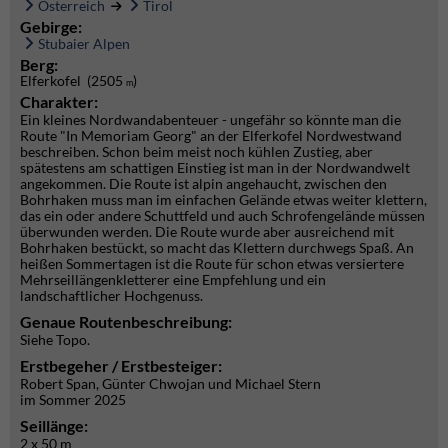
Österreich
Tirol
Gebirge:
Stubaier Alpen
Berg:
Elferkofel (2505
)
m
Charakter:
Ein kleines Nordwandabenteuer - ungefähr so könnte man die
Route "In Memoriam Georg" an der Elferkofel Nordwestwand
beschreiben. Schon beim meist noch kühlen Zustieg, aber
spätestens am schattigen Einstieg ist man in der Nordwandwelt
angekommen. Die Route ist alpin angehaucht, zwischen den
Bohrhaken muss man im einfachen Gelände etwas weiter klettern,
das ein oder andere Schuttfeld und auch Schrofengelände müssen
überwunden werden. Die Route wurde aber ausreichend mit
Bohrhaken bestückt, so macht das Klettern durchwegs Spaß. An
heißen Sommertagen ist die Route für schon etwas versiertere
Mehrseillängenkletterer eine Empfehlung und ein
landschaftlicher Hochgenuss.
Genaue Routenbeschreibung:
Siehe Topo.
Erstbegeher / Erstbesteiger:
Robert Span, Günter Chwojan und Michael Stern
im Sommer 2025
Seillänge:
2 x 50 m