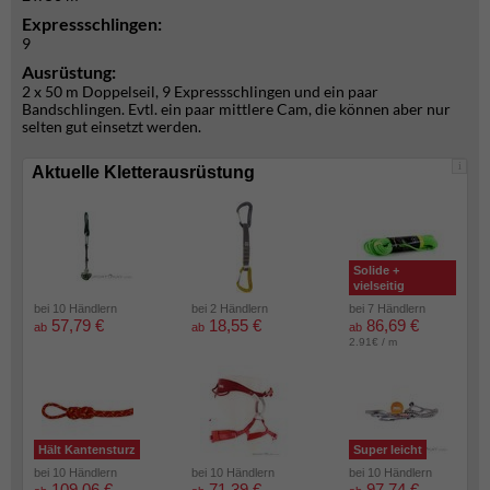
Expressschlingen:
9
Ausrüstung:
2 x 50 m Doppelseil, 9 Expressschlingen und ein paar
Bandschlingen. Evtl. ein paar mittlere Cam, die können aber nur
selten gut einsetzt werden.
i
Aktuelle Kletterausrüstung
Solide +
vielseitig
bei 10 Händlern
bei 2 Händlern
bei 7 Händlern
57,79 €
18,55 €
86,69 €
ab
ab
ab
2.91€ / m
Hält Kantensturz
Super leicht
bei 10 Händlern
bei 10 Händlern
bei 10 Händlern
109,06 €
71,39 €
97,74 €