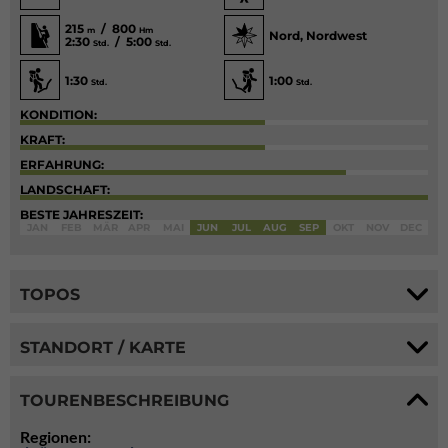
215
/ 800
m
Hm
Nord, Nordwest
2:30
/ 5:00
Std.
Std.
1:30
1:00
Std.
Std.
KONDITION:
KRAFT:
ERFAHRUNG:
LANDSCHAFT:
BESTE JAHRESZEIT:
JAN
FEB
MÄR
APR
MAI
JUN
JUL
AUG
SEP
OKT
NOV
DEC
TOPOS
STANDORT / KARTE
TOURENBESCHREIBUNG
Regionen: