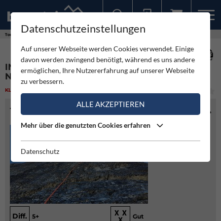
Datenschutzeinstellungen
Sollten Sie bereits ein Konto für unsere App haben, können Sie sich mit diesen Daten auch hier anmelden.
Touren
Klettern
In Memoriam Georg - Elferkofel Nordwestwand
Auf unserer Webseite werden Cookies verwendet. Einige
davon werden zwingend benötigt, während es uns andere
IN MEMORIAM GEORG - ELFERKOFEL
ermöglichen, Ihre Nutzererfahrung auf unserer Webseite
NORDWESTWAND
zu verbessern.
KLETTERN
(3)
MITTEL
ALLE AKZEPTIEREN
TOURENINFO
Mehr über die genutzten Cookies erfahren
Datenschutz
Diff.
5+
Gut