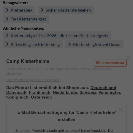
Schagwörter:
Klettersteig
Sicher Klettersteiggehen
Test Klettersteigset
Ähnliche Neuigkeiten:
Klettersteigset Test 2026 - die besten Klettersteigsets
Blitzschlag am Klettersteig
Klettersteigfestival Gosau
i
Camp Kletterhelme
Benachrichtigung
Daten vom 07.08.2026 05:16 Uhr. Angebote ohne Gewähr, Preise können
abweichen.
Land wechseln
(Aktuell: Deutschland)
Das Produkt ist erhältlich bei Shops aus:
Deutschland
,
Dänemark
,
Frankreich
,
Niederlande
,
Schweiz
,
Vereinigtes
Königreich
,
Österreich
E-Mail Benachrichtigung für 'Camp Kletterhelme'
erstellen
Zu dieser Produktvariante gibt es aktuell keine Angebote. Du