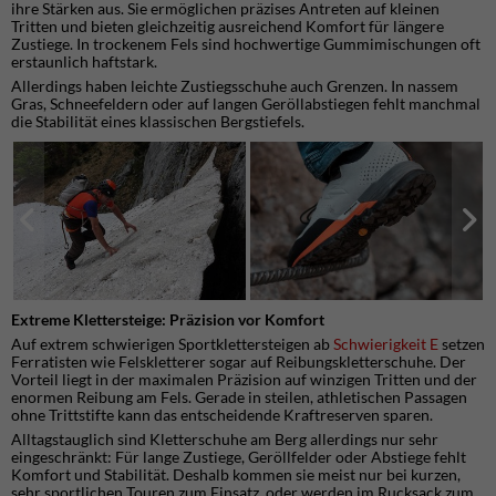
ihre Stärken aus. Sie ermöglichen präzises Antreten auf kleinen
Tritten und bieten gleichzeitig ausreichend Komfort für längere
Zustiege. In trockenem Fels sind hochwertige Gummimischungen oft
erstaunlich haftstark.
Allerdings haben leichte Zustiegsschuhe auch Grenzen. In nassem
Gras, Schneefeldern oder auf langen Geröllabstiegen fehlt manchmal
die Stabilität eines klassischen Bergstiefels.
Extreme Klettersteige: Präzision vor Komfort
Auf extrem schwierigen Sportklettersteigen ab
Schwierigkeit E
setzen
Ferratisten wie Felskletterer sogar auf Reibungskletterschuhe. Der
Vorteil liegt in der maximalen Präzision auf winzigen Tritten und der
enormen Reibung am Fels. Gerade in steilen, athletischen Passagen
ohne Trittstifte kann das entscheidende Kraftreserven sparen.
Alltagstauglich sind Kletterschuhe am Berg allerdings nur sehr
eingeschränkt: Für lange Zustiege, Geröllfelder oder Abstiege fehlt
Komfort und Stabilität. Deshalb kommen sie meist nur bei kurzen,
sehr sportlichen Touren zum Einsatz, oder werden im Rucksack zum