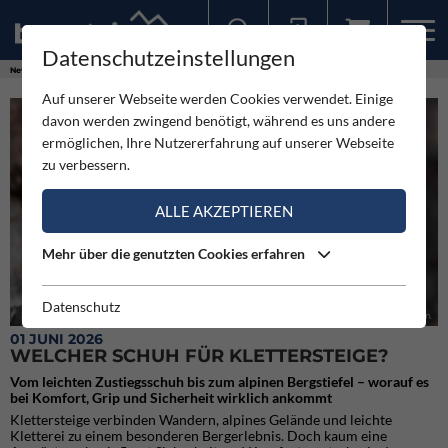
Datenschutzeinstellungen
Sollten Sie bereits ein Konto für unsere App haben, können Sie sich mit diesen Daten auch hier anmelden.
News
Neuigkeiten
Welcher Schuh für Klettersteige?
Auf unserer Webseite werden Cookies verwendet. Einige
davon werden zwingend benötigt, während es uns andere
ermöglichen, Ihre Nutzererfahrung auf unserer Webseite
zu verbessern.
ALLE AKZEPTIEREN
Mehr über die genutzten Cookies erfahren
Datenschutz
Welcher Schuh für Klettersteige? - Auf Klammern stabilen Halt geben.
01 JUNI 2026
WELCHER SCHUH FÜR KLETTERSTEIGE?
Vom leichten Zustiegsschuh bis zum alpinen Bergstiefel – worauf es
bei Komfort, Grip und Sicherheit wirklich ankommt
Klettersteige verbinden Wandern, alpines Gelände und leichte
Kletterei zu einem besonderen Bergerlebnis. Doch kaum eine