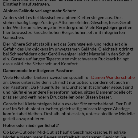
Einstieg hinauf getragen.
Alpines Gelände verlangt mehr Schutz
Anders sieht es bei klassischen alpinen Klettersteigen aus. Dort
stehen häufig lange Zustiege, Altschneefelder, Glescher, loses Geröll
oder Wetterumschwünge im Vordergrund. Viele Bergsteiger greifen
hier bewusst zu knöchelhohen Bergschuhen, oft mit integrierten
Gamschen.
Der höhere Schaft stabilisiert das Sprunggelenk und reduziert die
Gefahr des Umknickens im unwegsamen Gelände. Gleichzeitig dringt
bei Schneefeldern oder Geröll weniger leicht Material in den Schuh
ein. Gerade auf langen Tagestouren mit schwerem Rucksack bringt
das zusätzliche Sicherheit und Komfort.
Damenmodelle mit eigener Passform
Viele Hersteller bieten inzwischen speziell für
Damen Wanderschuhe
an. Diese unterscheiden sich nicht nur optisch, sondern oft auch in
der Passform. Da Frauenfüße im Durchschnitt schmaler gebaut sind
und häufig eine andere Fersenform haben, sitzen Damenmodelle oft
präziser und verhindern Druckstellen oder Blasen besser.
Gerade bei Klettersteigen ist ein exakter Sitz entscheidend: Der Fuß
darf im Schuh nicht rutschen, gleichzeitig müssen längere Abstiege
komfortabel bleiben. Deshalb lohnt es sich, unterschiedliche Modelle
gezielt anzuprobieren.
Hoher oder niedriger Schaft?
Ob Low-Cut oder Mid-Cut ist häufig Geschmackssache. Niedrige
Modelle bieten mehr Bewegungsfreiheit und sparen Gewicht. Sie