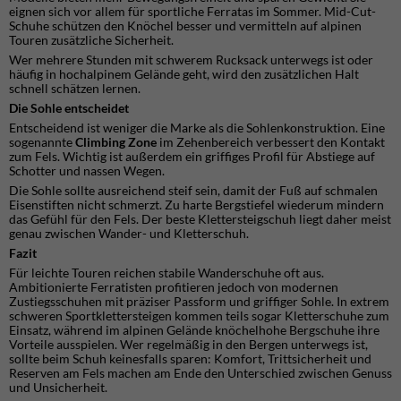
eignen sich vor allem für sportliche Ferratas im Sommer. Mid-Cut-
Schuhe schützen den Knöchel besser und vermitteln auf alpinen
Touren zusätzliche Sicherheit.
Wer mehrere Stunden mit schwerem Rucksack unterwegs ist oder
häufig in hochalpinem Gelände geht, wird den zusätzlichen Halt
schnell schätzen lernen.
Die Sohle entscheidet
Entscheidend ist weniger die Marke als die Sohlenkonstruktion. Eine
sogenannte
Climbing Zone
im Zehenbereich verbessert den Kontakt
zum Fels. Wichtig ist außerdem ein griffiges Profil für Abstiege auf
Schotter und nassen Wegen.
Die Sohle sollte ausreichend steif sein, damit der Fuß auf schmalen
Eisenstiften nicht schmerzt. Zu harte Bergstiefel wiederum mindern
das Gefühl für den Fels. Der beste Klettersteigschuh liegt daher meist
genau zwischen Wander- und Kletterschuh.
Fazit
Für leichte Touren reichen stabile Wanderschuhe oft aus.
Ambitionierte Ferratisten profitieren jedoch von modernen
Zustiegsschuhen mit präziser Passform und griffiger Sohle. In extrem
schweren Sportklettersteigen kommen teils sogar Kletterschuhe zum
Einsatz, während im alpinen Gelände knöchelhohe Bergschuhe ihre
Vorteile ausspielen. Wer regelmäßig in den Bergen unterwegs ist,
sollte beim Schuh keinesfalls sparen: Komfort, Trittsicherheit und
Reserven am Fels machen am Ende den Unterschied zwischen Genuss
und Unsicherheit.