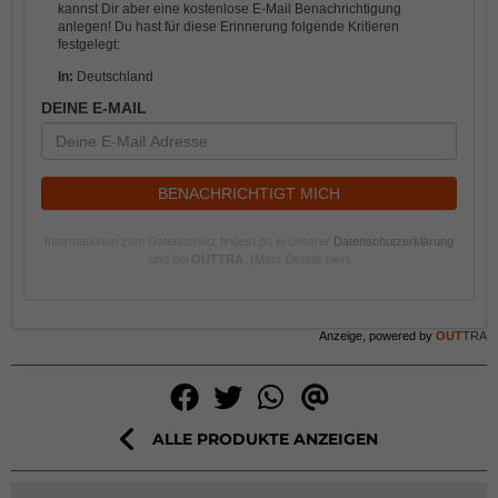
kannst Dir aber eine kostenlose E-Mail Benachrichtigung
anlegen! Du hast für diese Erinnerung folgende Kritieren
festgelegt:
In:
Deutschland
DEINE E-MAIL
BENACHRICHTIGT MICH
Informationen zum Datenschutz findest du in unserer
Datenschutzerklärung
und bei
OUTTRA
.
(Mehr Details hier)
Anzeige, powered by
OUT
TRA
ALLE PRODUKTE ANZEIGEN