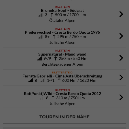
KLETTERN
Brunnkarkopf - Südgrat
3
500 m / 1700 Hm
Ötztaler Alpen
KLETTERN
Pfeilerwechsel - Cresta Berdo Quota 1996
8+
295 m / 750 Hm
Julische Alpen
KLETTERN
Supernatural - Mandlwand
9-/9
250 m / 550 Hm
Berchtesgadener Alpen
KLETTERSTEIG
Ferrata Gabrielli - Cima Asta Überschreitung
B
1-/1
600 Hm / 1620 Hm
KLETTERN
Rot(Punkt)Wild - Cresta Berdo Quota 2012
8
310 m / 750 Hm
Julische Alpen
TOUREN IN DER NÄHE