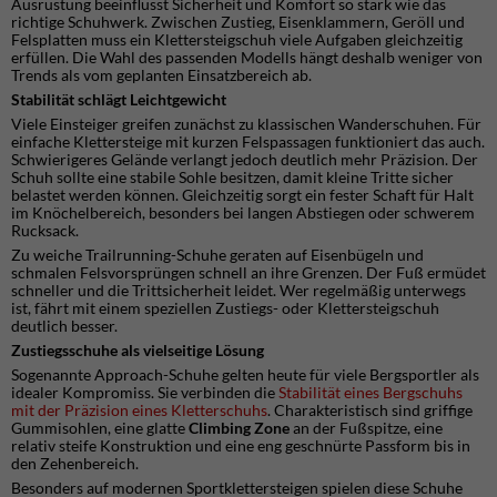
Ausrüstung beeinflusst Sicherheit und Komfort so stark wie das
richtige Schuhwerk. Zwischen Zustieg, Eisenklammern, Geröll und
Felsplatten muss ein Klettersteigschuh viele Aufgaben gleichzeitig
erfüllen. Die Wahl des passenden Modells hängt deshalb weniger von
Trends als vom geplanten Einsatzbereich ab.
Stabilität schlägt Leichtgewicht
Viele Einsteiger greifen zunächst zu klassischen Wanderschuhen. Für
einfache Klettersteige mit kurzen Felspassagen funktioniert das auch.
Schwierigeres Gelände verlangt jedoch deutlich mehr Präzision. Der
Schuh sollte eine stabile Sohle besitzen, damit kleine Tritte sicher
belastet werden können. Gleichzeitig sorgt ein fester Schaft für Halt
im Knöchelbereich, besonders bei langen Abstiegen oder schwerem
Rucksack.
Zu weiche Trailrunning-Schuhe geraten auf Eisenbügeln und
schmalen Felsvorsprüngen schnell an ihre Grenzen. Der Fuß ermüdet
schneller und die Trittsicherheit leidet. Wer regelmäßig unterwegs
ist, fährt mit einem speziellen Zustiegs- oder Klettersteigschuh
deutlich besser.
Zustiegsschuhe als vielseitige Lösung
Sogenannte Approach-Schuhe gelten heute für viele Bergsportler als
idealer Kompromiss. Sie verbinden die
Stabilität eines Bergschuhs
mit der Präzision eines Kletterschuhs
. Charakteristisch sind griffige
Gummisohlen, eine glatte
Climbing Zone
an der Fußspitze, eine
relativ steife Konstruktion und eine eng geschnürte Passform bis in
den Zehenbereich.
Besonders auf modernen Sportklettersteigen spielen diese Schuhe