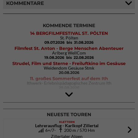
KOMMENTARE
KOMMENDE TERMINE
14 BERGFILMFESTIVAL ST. PÖLTEN
St. Pölten
09.07.2026
bis 31.08.2026
Filmfest St. Anton - Berge Menschen Abenteuer
Arlberg WellCom
19.08.2026
bis 22.08.2026
Strudel, Film und Sterne - Freiluftkino im Gesäuse
Weidendom Gesäuse Stmk
20.08.2026
11. großes Sommerfest auf dem Ith
Ithwerk- Erlebnispädagogisches Zentrum Ith
29.08.2026
Rock Master Arco
Arco (IT)
02.10.2026
bis 04.10.2026
NEUESTE TOUREN
KLETTERN
Lehrerausflug - Karlkopf Zillertal
6+/7-
200 m / 570 Hm
Zillertaler Alpen