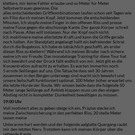
klettere, mir keine Fehler erlaube und so Meter für Meter
Selbstvertrauen gewinne. Die
alles entscheidenden Griffkombinationen laufen schon seit Tagen wie
ein Film durch meinen Kopf. Jetzt kommen die entscheidenden
Minuten. Ich stopfe meine Finger in den offenen Riss und presse
meine Füsse gegen die abschüssige Kante. Der ganze Körper schreit
nach Pause. Alles will loslassen. Nur der Kopf noch nicht.
Ich mobilisiere meine allerletzte Kraft und kann die Griffe gerade
noch halten. Am Standplatz angelangt hallt ein befreiender Schrei
durch die Bugaboos. Ich habe es tatsächlich geschafft, als erster
diesen Riss zu klettern! Während ich meinen Bruder nach sichere
weine ich vor Freude. Das monatelange Training für diese Tour hat
sich bewährt und der Druck fällt endlich von mir. Jetzt gilt es die
Konzentration aufrecht zu erhalten. Es warten immerhin noch
5 ernste Seillängen auf uns. Die Tatsache dass seit 30 Jahren
zusammen in den Bergen unterwegs sind macht sich bewehrt und
unsere Seilschaft funktioniert optimal. 100 Meter höher erwartet uns
die letzte Hürde der Route. Wir wissen beide dass die folgende 50
Meter lange Seillänge auf Anhieb klappen muss um den eisigen
Abstieg nicht in kompletter Dunkelheit bewältigen zu müssen.
19:00 Uhr
Voll motiviert alles zu geben steige ich ein. Präzise stecke ich
meine Zwischensicherung in den perfekten Riss. 20 steile Meter
lassen meine
Unterarme hart werden und der folgende aalglatte Quergang raubt
mir den letzten Nerv. Trotzdem kann ich meinen Körper über die
rettende Kante