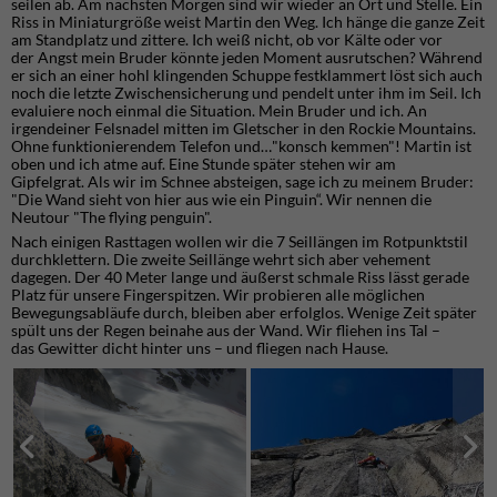
seilen ab. Am nächsten Morgen sind wir wieder an Ort und Stelle. Ein
Riss in Miniaturgröße weist Martin den Weg. Ich hänge die ganze Zeit
am Standplatz und zittere. Ich weiß nicht, ob vor Kälte oder vor
der Angst mein Bruder könnte jeden Moment ausrutschen? Während
er sich an einer hohl klingenden Schuppe festklammert löst sich auch
noch die letzte Zwischensicherung und pendelt unter ihm im Seil. Ich
evaluiere noch einmal die Situation. Mein Bruder und ich. An
irgendeiner Felsnadel mitten im Gletscher in den Rockie Mountains.
Ohne funktionierendem Telefon und…"konsch kemmen"! Martin ist
oben und ich atme auf. Eine Stunde später stehen wir am
Gipfelgrat. Als wir im Schnee absteigen, sage ich zu meinem Bruder:
"Die Wand sieht von hier aus wie ein Pinguin“. Wir nennen die
Neutour "The flying penguin".
Nach einigen Rasttagen wollen wir die 7 Seillängen im Rotpunktstil
durchklettern. Die zweite Seillänge wehrt sich aber vehement
dagegen. Der 40 Meter lange und äußerst schmale Riss lässt gerade
Platz für unsere Fingerspitzen. Wir probieren alle möglichen
Bewegungsabläufe durch, bleiben aber erfolglos. Wenige Zeit später
spült uns der Regen beinahe aus der Wand. Wir fliehen ins Tal –
das Gewitter dicht hinter uns – und fliegen nach Hause.