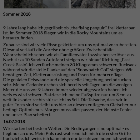
Sommer 2018
9 Jahre lang habe ich gegrübelt ob „the flying penguin“ frei kletterbar
ist. Im Sommer 2018 fliegen wir in die Rocky Mountains um es
herauszufinden.
Zuhause sind wir viele Risse geklettert um uns optimal vorzubereiten.
Diesmal verläuft die Anreise ohne größere Zwischenfälle.
Wahrscheinlich sehen wir als Familienväter inzwischen seriöser aus.
Nach zirka 10 Sunden Autofahrt steigen wir hinauf Richtung „East
Creek Basin“. Ich verfluche meinen 30 Kilogramm schweren Rucksack
während wir die steile Flanke auf den "Snowpatch Col" steigen. Wir
benötigen Zelt, Kletterausrüstung und Essen für mehrere Tage.
Die genialen Felswände und die spezielle Umgebung beeindrucken
sehr. Meine Gedanke drehen sich bereits seit Tagen um die wenigen
Meter die uns vor 9 Jahren immer wieder abgeworfen haben. Ich
weis es wird schwer. Platziere ich meine Fußspitze nur um 3 cm zu
weit links oder rechts stürze ich ins Seil. Die Tatsache, dass wir in
guter Form sind verleiht uns hier an diesem entlegenen Gletscher nur
bedingt Optimismus. Morgen muss alles passen, der kleinste Fehler
und unser Plan scheitert.
16.07.2018
Wir starten bei bestem Wetter. Die Bedingungen sind optimal - es
liegt nur an uns. Mein Puls rast während ich mich die ersten Griffe
hochziehe. Ich weiss ich kann mich nur beruhigen indem ich weiter