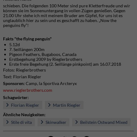
schieben. Die folgenden 100 Meter sind pure Kletterfreude und wir
können sie im Sonnenuntergang in vollen Zügen genießen. Gegen
21.00 Uhr stehe ich mit meinem Bruder am Gipfel, für uns ist es
unglaublich hier zu sein und es geschafft zu haben. „Now the
penguins fly“!
Fakts "the flying penguin"
5.12d
7. Seillängen 200m
Pigeon Feathers, Bugaboos, Canada
Erstbegehung 2009 by Rieglerbrothers
Erste freie Begehung (2. Seillänge pinkpoint) am 16.07.2018
Fotos: Rieglerbrothers
Text: Florian Riegler
Sponsoren:
Camp, la Sportiva Arcteryx
www.rieglerbrothers.com
Schagwörter:
Florian Riegler
Martin Riegler
Ähnliche Neuigkeiten:
Stile di vita
Skinwalker
Beilstein Ostwand Mixed