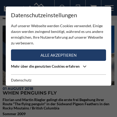
Datenschutzeinstellungen
Sollten Sie bereits ein Konto für unsere App haben, können Sie sich mit diesen Daten auch hier anmelden.
News
Neuigkeiten
When penguins fly
Auf unserer Webseite werden Cookies verwendet. Einige
davon werden zwingend benötigt, während es uns andere
ermöglichen, Ihre Nutzererfahrung auf unserer Webseite
zu verbessern.
ALLE AKZEPTIEREN
Mehr über die genutzten Cookies erfahren
Datenschutz
Basce Camp (c) Archiv Riegler
01 AUGUST 2018
WHEN PENGUINS FLY
Florian und Martin Riegler gelingt die erste frei Begehung ihrer
Route "The flying penguin" in der Südwand Pigeon Feathers in den
Rocky Moutains / British Columbia
Sommer 2009