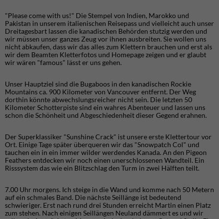
"Please come with us!" Die Stempel von Indien, Marokko und
Pakistan in unserem italienischen Reisepass und vielleicht auch unser
Dreitagesbart lassen die kanadischen Behörden stutzig werden und
wir müssen unser ganzes Zeug vor ihnen ausbreiten. Sie wollen uns
nicht abkaufen, dass wir das alles zum Klettern brauchen und erst als
wir dem Beamten Kletterfotos und Homepage zeigen und er glaubt
wir wären "famous" lässt er uns gehen.
Unser Hauptziel sind die Bugaboos in den kanadischen Rockie
Mountains ca. 900 Kilometer von Vancouver entfernt. Der Weg
dorthin könnte abwechslungsreicher nicht sein. Die letzten 50
Kilometer Schotterpiste sind ein wahres Abenteuer und lassen uns
schon die Schönheit und Abgeschiedenheit dieser Gegend erahnen.
Der Superklassiker "Sunshine Crack" ist unsere erste Klettertour vor
Ort. Einige Tage später überqueren wir das "Snowpatch Col" und
tauchen ein in ein immer wilder werdendes Kanada. An den Pigeon
Feathers entdecken wir noch einen unerschlossenen Wandteil. Ein
Risssystem das wie ein Blitzschlag den Turm in zwei Hälften teilt.
7.00 Uhr morgens. Ich steige in die Wand und komme nach 50 Metern
auf ein schmales Band. Die nächste Seillänge ist bedeutend
schwieriger. Erst nach rund drei Stunden erreicht Martin einen Platz
zum stehen. Nach einigen Seillängen Neuland dämmert es und wir