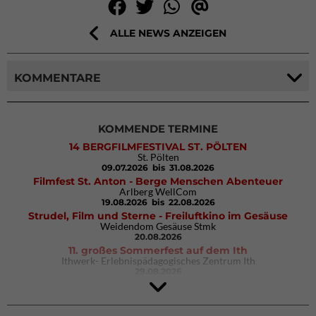
ALLE NEWS ANZEIGEN
KOMMENTARE
KOMMENDE TERMINE
14 BERGFILMFESTIVAL ST. PÖLTEN
St. Pölten
09.07.2026
bis 31.08.2026
Filmfest St. Anton - Berge Menschen Abenteuer
Arlberg WellCom
19.08.2026
bis 22.08.2026
Strudel, Film und Sterne - Freiluftkino im Gesäuse
Weidendom Gesäuse Stmk
20.08.2026
11. großes Sommerfest auf dem Ith
Ithwerk- Erlebnispädagogisches Zentrum Ith
29.08.2026
4Blocs KIDS 2026
DAV Kletter- & Boulderzentrum München Süd (Thalkirchen)
26.09.2026