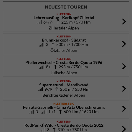
NEUESTE TOUREN
KLETTERN
Lehrerausflug - Karlkopf Zillertal
6+/7-
215 m / 570 Hm
Zillertaler Alpen
KLETTERN
Brunnkarkopf - Südgrat
3
500 m / 1700 Hm
Ötztaler Alpen
KLETTERN
Pfeilerwechsel - Cresta Berdo Quota 1996
8+
295 m / 750 Hm
Julische Alpen
KLETTERN
Supernatural - Mandlwand
9-/9
250 m / 550 Hm
Berchtesgadener Alpen
KLETTERSTEIG
Ferrata Gabrielli - Cima Asta Überschreitung
B
1-/1
600 Hm / 1620 Hm
KLETTERN
Rot(Punkt)Wild - Cresta Berdo Quota 2012
8
310 m / 750 Hm