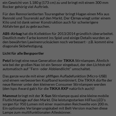
ein Gewicht von 1.180 g (173 cm) zu und bringt mit einem 300 mm
Rocker gehörig viel Auftrieb.
Für den Rennorientierten Tourengeher bringt Hagan einen Mix aus
Rennski und Tourenski auf den Markt. Der
Cirrus
wiegt unter einem
Kilo und ist dank seiner Konstruktion auch für schwierigere
Abfahrten gut zu gebrauchen.
ABS-Airbag
hat die Kollektion für 2013/2014 gründlich überarbeitet.
Deutlich mehr Farbe kommt ins Spiel und einige Details wurden an
den bewährten Lawinenrucksäcken noch verbessert - z.B. kommt eine
diagonale Skibefestigung.
Licht für alle Bergsportler
Petzl
bringt eine neue Generation der
TIKKA
Stirnlampen. Ähnlich
wie bei der großen Nao ist ein Sensor eingebaut, der den Lichtstrahl
automatisch auf "Fern- oder Abblendlicht" umschaltet.
Das ganze wurde mit einer pfiffigen Aufladefunktion (Micro-USB)
und einem verbesserten Kopfband kombiniert. Die TIKKA dürfte der
neue Renner unter den kleineren Consumer Stirnlampen werden
(den Ispo Award gab's für die
TIKKA RXP
natürlich auch)!
Mammut
bringt mit der
X-Sun
Stirnlampe quasi eine kleine mobile
Flutlichtanlage auf den Markt. Die leistungsstarken HiFlux.LED‘s
sorgen für 950 Lumen mit einer maximalen Reichweite von 200 m.
Ein optionales Verlängerungskabel mit Belt-Version machen diese
Lampe zum multifunktionalen Alleskönner.