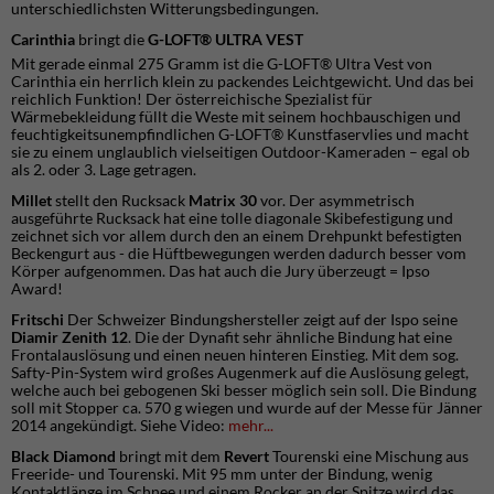
unterschiedlichsten Witterungsbedingungen.
Carinthia
bringt die
G-LOFT® ULTRA VEST
Mit gerade einmal 275 Gramm ist die G-LOFT® Ultra Vest von
Carinthia ein herrlich klein zu packendes Leichtgewicht. Und das bei
reichlich Funktion! Der österreichische Spezialist für
Wärmebekleidung füllt die Weste mit seinem hochbauschigen und
feuchtigkeitsunempfindlichen G-LOFT® Kunstfaservlies und macht
sie zu einem unglaublich vielseitigen Outdoor-Kameraden – egal ob
als 2. oder 3. Lage getragen.
Millet
stellt den Rucksack
Matrix 30
vor. Der asymmetrisch
ausgeführte Rucksack hat eine tolle diagonale Skibefestigung und
zeichnet sich vor allem durch den an einem Drehpunkt befestigten
Beckengurt aus - die Hüftbewegungen werden dadurch besser vom
Körper aufgenommen. Das hat auch die Jury überzeugt = Ipso
Award!
Fritschi
Der Schweizer Bindungshersteller zeigt auf der Ispo seine
Diamir Zenith 12
. Die der Dynafit sehr ähnliche Bindung hat eine
Frontalauslösung und einen neuen hinteren Einstieg. Mit dem sog.
Safty-Pin-System wird großes Augenmerk auf die Auslösung gelegt,
welche auch bei gebogenen Ski besser möglich sein soll. Die Bindung
soll mit Stopper ca. 570 g wiegen und wurde auf der Messe für Jänner
2014 angekündigt. Siehe Video:
mehr...
Black Diamond
bringt mit dem
Revert
Tourenski eine Mischung aus
Freeride- und Tourenski. Mit 95 mm unter der Bindung, wenig
Kontaktlänge im Schnee und einem Rocker an der Spitze wird das