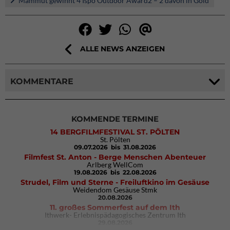
Mammut gewinnt 4 Ispo Outdoor Award2 – 2 davon in Gold
ALLE NEWS ANZEIGEN
KOMMENTARE
KOMMENDE TERMINE
14 BERGFILMFESTIVAL ST. PÖLTEN
St. Pölten
09.07.2026
bis 31.08.2026
Filmfest St. Anton - Berge Menschen Abenteuer
Arlberg WellCom
19.08.2026
bis 22.08.2026
Strudel, Film und Sterne - Freiluftkino im Gesäuse
Weidendom Gesäuse Stmk
20.08.2026
11. großes Sommerfest auf dem Ith
Ithwerk- Erlebnispädagogisches Zentrum Ith
29.08.2026
Rock Master Arco