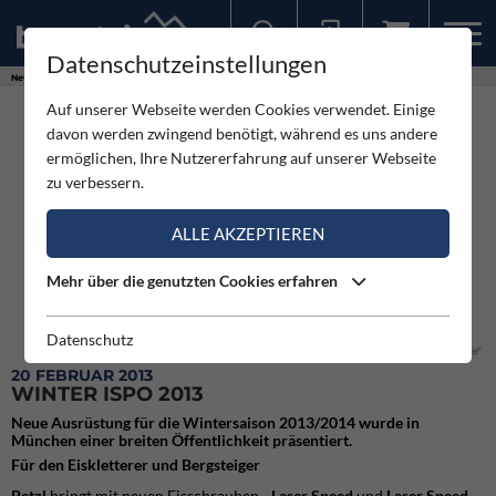
Datenschutzeinstellungen
Sollten Sie bereits ein Konto für unsere App haben, können Sie sich mit diesen Daten auch hier anmelden.
News
Neuigkeiten
Winter Ispo 2013
Auf unserer Webseite werden Cookies verwendet. Einige
davon werden zwingend benötigt, während es uns andere
ermöglichen, Ihre Nutzererfahrung auf unserer Webseite
zu verbessern.
ALLE AKZEPTIEREN
Mehr über die genutzten Cookies erfahren
Datenschutz
Petzl Eisschraubenschärfer "Lim'Ice"
20 FEBRUAR 2013
WINTER ISPO 2013
Neue Ausrüstung für die Wintersaison 2013/2014 wurde in
München einer breiten Öffentlichkeit präsentiert.
Für den Eiskletterer und Bergsteiger
Petzl
bringt mit neuen Eisschrauben -
Laser Speed
und
Laser Speed