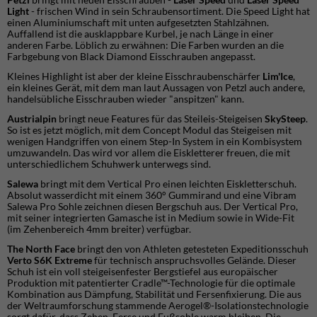
Light
- frischen Wind in sein Schraubensortiment. Die Speed Light hat
einen Aluminiumschaft mit unten aufgesetzten Stahlzähnen.
Auffallend ist die ausklappbare Kurbel, je nach Länge in einer
anderen Farbe. Löblich zu erwähnen: Die Farben wurden an die
Farbgebung von Black Diamond Eisschrauben angepasst.
Kleines Highlight ist aber der kleine Eisschraubenschärfer
Lim'Ice
,
ein kleines Gerät, mit dem man laut Aussagen von Petzl auch andere,
handelsübliche Eisschrauben wieder "anspitzen" kann.
Austrialpin
bringt neue Features für das Steileis-Steigeisen
SkySteep
.
So ist es jetzt möglich, mit dem Concept Modul das Steigeisen mit
wenigen Handgriffen von einem Step-In System in ein Kombisystem
umzuwandeln. Das wird vor allem die Eiskletterer freuen, die mit
unterschiedlichem Schuhwerk unterwegs sind.
Salewa
bringt mit dem Vertical Pro einen leichten Eiskletterschuh.
Absolut wasserdicht mit einem 360° Gummirand und eine Vibram
Salewa Pro Sohle zeichnen diesen Bergschuh aus. Der Vertical Pro,
mit seiner integrierten Gamasche ist in Medium sowie in Wide-Fit
(im Zehenbereich 4mm breiter) verfügbar.
The North Face
bringt den von Athleten getesteten Expeditionsschuh
Verto S6K Extreme
für technisch anspruchsvolles Gelände. Dieser
Schuh ist ein voll steigeisenfester Bergstiefel aus europäischer
Produktion mit patentierter Cradle™-Technologie für die optimale
Kombination aus Dämpfung, Stabilität und Fersenfixierung. Die aus
der Weltraumforschung stammende Aerogel®-Isolationstechnologie
sorgt dafür, dass Zehen, Ferse und Fußsohle warm bleiben. Die