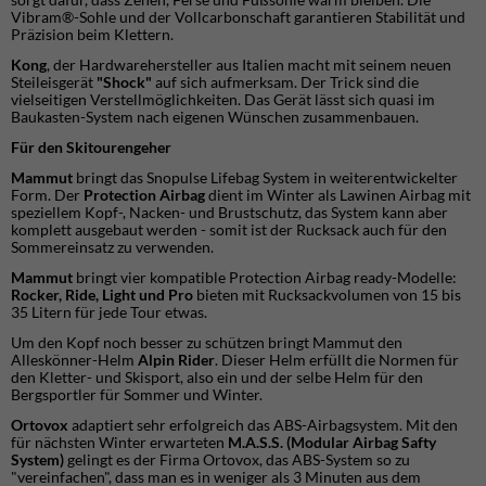
Vibram®-Sohle und der Vollcarbonschaft garantieren Stabilität und
Präzision beim Klettern.
Kong
, der Hardwarehersteller aus Italien macht mit seinem neuen
Steileisgerät
"Shock"
auf sich aufmerksam. Der Trick sind die
vielseitigen Verstellmöglichkeiten. Das Gerät lässt sich quasi im
Baukasten-System nach eigenen Wünschen zusammenbauen.
Für den Skitourengeher
Mammut
bringt das Snopulse Lifebag System in weiterentwickelter
Form. Der
Protection Airbag
dient im Winter als Lawinen Airbag mit
speziellem Kopf-, Nacken- und Brustschutz, das System kann aber
komplett ausgebaut werden - somit ist der Rucksack auch für den
Sommereinsatz zu verwenden.
Mammut
bringt vier kompatible Protection Airbag ready-Modelle:
Rocker, Ride, Light und Pro
bieten mit Rucksackvolumen von 15 bis
35 Litern für jede Tour etwas.
Um den Kopf noch besser zu schützen bringt Mammut den
Alleskönner-Helm
Alpin Rider
. Dieser Helm erfüllt die Normen für
den Kletter- und Skisport, also ein und der selbe Helm für den
Bergsportler für Sommer und Winter.
Ortovox
adaptiert sehr erfolgreich das ABS-Airbagsystem. Mit den
für nächsten Winter erwarteten
M.A.S.S. (Modular Airbag Safty
System)
gelingt es der Firma Ortovox, das ABS-System so zu
"vereinfachen", dass man es in weniger als 3 Minuten aus dem