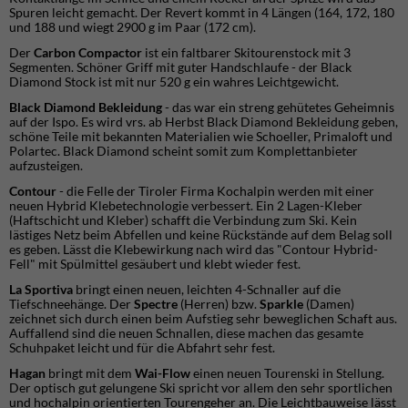
Spuren leicht gemacht. Der Revert kommt in 4 Längen (164, 172, 180
und 188 und wiegt 2900 g im Paar (172 cm).
Der
Carbon Compactor
ist ein faltbarer Skitourenstock mit 3
Segmenten. Schöner Griff mit guter Handschlaufe - der Black
Diamond Stock ist mit nur 520 g ein wahres Leichtgewicht.
Black Diamond Bekleidung
- das war ein streng gehütetes Geheimnis
auf der Ispo. Es wird vrs. ab Herbst Black Diamond Bekleidung geben,
schöne Teile mit bekannten Materialien wie Schoeller, Primaloft und
Polartec. Black Diamond scheint somit zum Komplettanbieter
aufzusteigen.
Contour
- die Felle der Tiroler Firma Kochalpin werden mit einer
neuen Hybrid Klebetechnologie verbessert. Ein 2 Lagen-Kleber
(Haftschicht und Kleber) schafft die Verbindung zum Ski. Kein
lästiges Netz beim Abfellen und keine Rückstände auf dem Belag soll
es geben. Lässt die Klebewirkung nach wird das "Contour Hybrid-
Fell" mit Spülmittel gesäubert und klebt wieder fest.
La Sportiva
bringt einen neuen, leichten 4-Schnaller auf die
Tiefschneehänge. Der
Spectre
(Herren) bzw.
Sparkle
(Damen)
zeichnet sich durch einen beim Aufstieg sehr beweglichen Schaft aus.
Auffallend sind die neuen Schnallen, diese machen das gesamte
Schuhpaket leicht und für die Abfahrt sehr fest.
Hagan
bringt mit dem
Wai-Flow
einen neuen Tourenski in Stellung.
Der optisch gut gelungene Ski spricht vor allem den sehr sportlichen
und hochalpin orientierten Tourengeher an. Die Leichtbauweise lässt