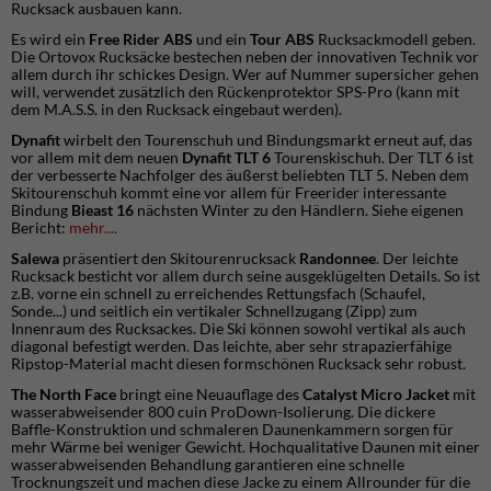
Rucksack ausbauen kann.
Es wird ein
Free Rider ABS
und ein
Tour ABS
Rucksackmodell geben.
Die Ortovox Rucksäcke bestechen neben der innovativen Technik vor
allem durch ihr schickes Design. Wer auf Nummer supersicher gehen
will, verwendet zusätzlich den Rückenprotektor SPS-Pro (kann mit
dem M.A.S.S. in den Rucksack eingebaut werden).
Dynafit
wirbelt den Tourenschuh und Bindungsmarkt erneut auf, das
vor allem mit dem neuen
Dynafit TLT 6
Tourenskischuh. Der TLT 6 ist
der verbesserte Nachfolger des äußerst beliebten TLT 5. Neben dem
Skitourenschuh kommt eine vor allem für Freerider interessante
Bindung
Bieast 16
nächsten Winter zu den Händlern. Siehe eigenen
Bericht:
mehr....
Salewa
präsentiert den Skitourenrucksack
Randonnee
. Der leichte
Rucksack besticht vor allem durch seine ausgeklügelten Details. So ist
z.B. vorne ein schnell zu erreichendes Rettungsfach (Schaufel,
Sonde...) und seitlich ein vertikaler Schnellzugang (Zipp) zum
Innenraum des Rucksackes. Die Ski können sowohl vertikal als auch
diagonal befestigt werden. Das leichte, aber sehr strapazierfähige
Ripstop-Material macht diesen formschönen Rucksack sehr robust.
The North Face
bringt eine Neuauflage des
Catalyst Micro Jacket
mit
wasserabweisender 800 cuin ProDown-Isolierung. Die dickere
Baffle-Konstruktion und schmaleren Daunenkammern sorgen für
mehr Wärme bei weniger Gewicht. Hochqualitative Daunen mit einer
wasserabweisenden Behandlung garantieren eine schnelle
Trocknungszeit und machen diese Jacke zu einem Allrounder für die