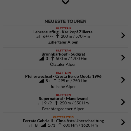
Arco (IT)
02.10.2026
bis 04.10.2026
NEUESTE TOUREN
KLETTERN
Lehrerausflug - Karlkopf Zillertal
6+/7-
200 m / 570 Hm
Zillertaler Alpen
KLETTERN
Brunnkarkopf - Südgrat
3
500 m / 1700 Hm
Ötztaler Alpen
KLETTERN
Pfeilerwechsel - Cresta Berdo Quota 1996
8+
295 m / 750 Hm
Julische Alpen
KLETTERN
Supernatural - Mandlwand
9-/9
250 m / 550 Hm
Berchtesgadener Alpen
KLETTERSTEIG
Ferrata Gabrielli - Cima Asta Überschreitung
B
1-/1
600 Hm / 1620 Hm