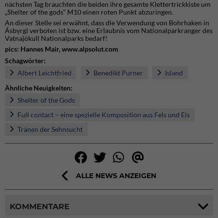
nächsten Tag brauchten die beiden ihre gesamte Klettertrickkiste um
„Shelter of the gods“ M10 einen roten Punkt abzuringen.
An dieser Stelle sei erwähnt, dass die Verwendung von Bohrhaken in
Ásbyrgi verboten ist bzw. eine Erlaubnis vom Nationalparkranger des
Vatnajökull Nationalparks bedarf!
pics: Hannes Mair,
www.alpsolut.com
Schagwörter:
Albert Leichtfried
Benedikt Purner
Island
Ähnliche Neuigkeiten:
Shelter of the Gods
Full contact – eine spezielle Komposition aus Fels und Eis
Tränen der Sehnsucht
ALLE NEWS ANZEIGEN
KOMMENTARE