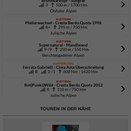
Brunnkarkopf - Südgrat
3
500 m / 1700 Hm
Ötztaler Alpen
KLETTERN
Pfeilerwechsel - Cresta Berdo Quota 1996
8+
295 m / 750 Hm
Julische Alpen
KLETTERN
Supernatural - Mandlwand
9-/9
250 m / 550 Hm
Berchtesgadener Alpen
KLETTERSTEIG
Ferrata Gabrielli - Cima Asta Überschreitung
B
1-/1
600 Hm / 1620 Hm
KLETTERN
Rot(Punkt)Wild - Cresta Berdo Quota 2012
8
310 m / 750 Hm
Julische Alpen
TOUREN IN DER NÄHE