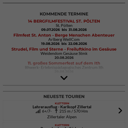
KOMMENDE TERMINE
14 BERGFILMFESTIVAL ST. PÖLTEN
St. Pölten
09.07.2026
bis 31.08.2026
Filmfest St. Anton - Berge Menschen Abenteuer
Arlberg WellCom
19.08.2026
bis 22.08.2026
Strudel, Film und Sterne - Freiluftkino im Gesäuse
Weidendom Gesäuse Stmk
20.08.2026
11. großes Sommerfest auf dem Ith
Ithwerk- Erlebnispädagogisches Zentrum Ith
29.08.2026
4Blocs KIDS 2026
DAV Kletter- & Boulderzentrum München Süd (Thalkirchen)
26.09.2026
NEUESTE TOUREN
KLETTERN
Lehrerausflug - Karlkopf Zillertal
6+/7-
215 m / 570 Hm
Zillertaler Alpen
KLETTERN