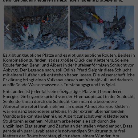
Es gibt unglaubliche Plätze und es gibt unglaubliche Routen. Beides in
Kombination zu finden ist das größte Glück des Kletterers. So eine
Route fanden Benni und Albert in der hufeisenförmigen Schlucht von
Ásbyrgi. Der Legende nach, soll Odin’s Pferd Sleipnir diese Schlucht
mit einem Hufabdruck entstehen haben lassen. Die wissenschaftliche
Erklärung bringt einen Vulkanausbruch am Vatnajökull und dadurch
ausfließende Wassermassen als Entstehungsgrund ins Spiel.
Entstanden ist jedenfalls ein einzigartiger Platz mit besonderer
Energie. Die Legende spricht von der Elfenhauptstadt in der Schlucht.
Schlendert man durch die Schlucht kann man die besondere
Atmosphäre sofort wahrnehmen. In dieser Atmosphäre zu klettern
war ein ganz besonderes Erlebnis. In der extrem überhängenden
Wandpartie konnten Benni und Albert zunächst wenig kletterbare
Strukturen erkennen. Mühsam arbeiteten sie sich durch die
unzähligen Eisglasuren und Zapfen an der steilen Wand empor. Dass
gerade ein paar Lavablasen die notwendigen Strukturen zum frei
klettern der Route brachten, glich nahezu einem Wunder. Am