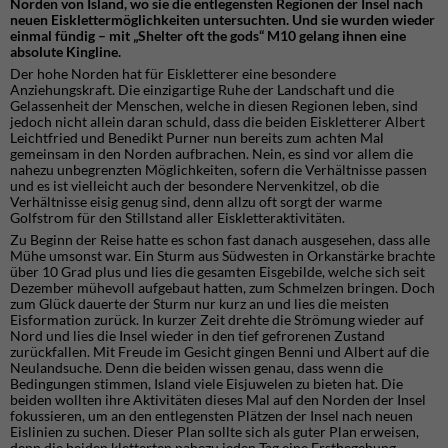
Norden von Island, wo sie die entlegensten Regionen der Insel nach
neuen Eisklettermöglichkeiten untersuchten. Und sie wurden wieder
einmal fündig – mit „Shelter oft the gods“ M10 gelang ihnen eine
absolute Kingline.
Der hohe Norden hat für Eiskletterer eine besondere
Anziehungskraft. Die einzigartige Ruhe der Landschaft und die
Gelassenheit der Menschen, welche in diesen Regionen leben, sind
jedoch nicht allein daran schuld, dass die beiden Eiskletterer Albert
Leichtfried und Benedikt Purner nun bereits zum achten Mal
gemeinsam in den Norden aufbrachen. Nein, es sind vor allem die
nahezu unbegrenzten Möglichkeiten, sofern die Verhältnisse passen
und es ist vielleicht auch der besondere Nervenkitzel, ob die
Verhältnisse eisig genug sind, denn allzu oft sorgt der warme
Golfstrom für den Stillstand aller Eiskletteraktivitäten.
Zu Beginn der Reise hatte es schon fast danach ausgesehen, dass alle
Mühe umsonst war. Ein Sturm aus Südwesten in Orkanstärke brachte
über 10 Grad plus und lies die gesamten Eisgebilde, welche sich seit
Dezember mühevoll aufgebaut hatten, zum Schmelzen bringen. Doch
zum Glück dauerte der Sturm nur kurz an und lies die meisten
Eisformation zurück. In kurzer Zeit drehte die Strömung wieder auf
Nord und lies die Insel wieder in den tief gefrorenen Zustand
zurückfallen. Mit Freude im Gesicht gingen Benni und Albert auf die
Neulandsuche. Denn die beiden wissen genau, dass wenn die
Bedingungen stimmen, Island viele Eisjuwelen zu bieten hat. Die
beiden wollten ihre Aktivitäten dieses Mal auf den Norden der Insel
fokussieren, um an den entlegensten Plätzen der Insel nach neuen
Eislinien zu suchen. Dieser Plan sollte sich als guter Plan erweisen,
denn die beiden kletterten nahezu jeden Tag eine Erstbegehung.