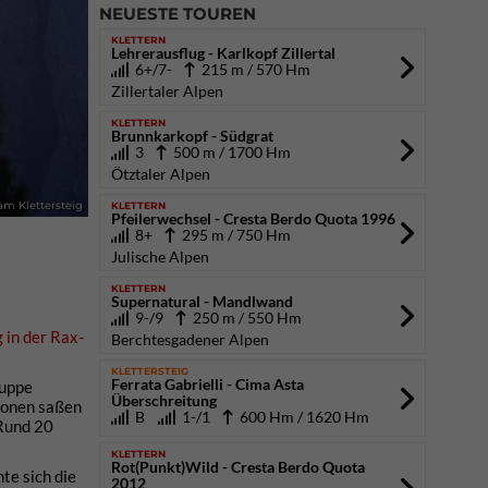
NEUESTE TOUREN
KLETTERN
Lehrerausflug - Karlkopf Zillertal
6+/7-
215 m / 570 Hm
Zillertaler Alpen
KLETTERN
Brunnkarkopf - Südgrat
3
500 m / 1700 Hm
Ötztaler Alpen
KLETTERN
am Klettersteig
Pfeilerwechsel - Cresta Berdo Quota 1996
8+
295 m / 750 Hm
Julische Alpen
KLETTERN
Supernatural - Mandlwand
9-/9
250 m / 550 Hm
 in der Rax-
Berchtesgadener Alpen
KLETTERSTEIG
Ferrata Gabrielli - Cima Asta
ruppe
Überschreitung
sonen saßen
B
1-/1
600 Hm / 1620 Hm
 Rund 20
KLETTERN
Rot(Punkt)Wild - Cresta Berdo Quota
te sich die
2012