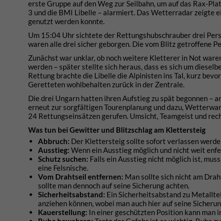
erste Gruppe auf den Weg zur Seilbahn, um auf das Rax-Pla
3 und die BMI Libelle – alarmiert. Das Wetterradar zeigte 
genutzt werden konnte.
Um 15:04 Uhr sichtete der Rettungshubschrauber drei Pers
waren alle drei sicher geborgen. Die vom Blitz getroffene Pe
Zunächst war unklar, ob noch weitere Kletterer in Not ware
werden – später stellte sich heraus, dass es sich um dieselb
Rettung brachte die Libelle die Alpinisten ins Tal, kurz be
Geretteten wohlbehalten zurück in der Zentrale.
Die drei Ungarn hatten ihren Aufstieg zu spät begonnen – 
erneut zur sorgfältigen Tourenplanung und dazu, Wetterwar
24 Rettungseinsätzen gerufen. Umsicht, Teamgeist und recht
Was tun bei Gewitter und Blitzschlag am Klettersteig
Abbruch:
Der Klettersteig sollte sofort verlassen werde
Ausstieg:
Wenn ein Ausstieg möglich und nicht weit enfern
Schutz suchen:
Falls ein Ausstieg nicht möglich ist, mus
eine Felsnische.
Vom Drahtseil entfernen:
Man sollte sich nicht am Drah
sollte man dennoch auf seine Sicherung achten.
Sicherheitsabstand:
Ein Sicherheitsabstand zu Metalltei
anziehen können, wobei man auch hier auf seine Sicherun
Kauerstellung:
In einer geschützten Position kann man i