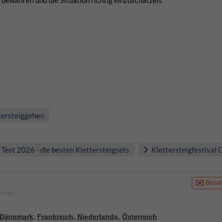
u bewahren und die Situation richtig einzuschätzen.
tersteiggehen
 Test 2026 - die besten Klettersteigsets
Klettersteigfestival 
Benac
eichen.
Dänemark
,
Frankreich
,
Niederlande
,
Österreich