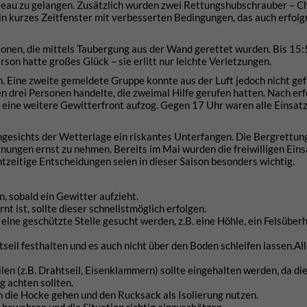
teau zu gelangen. Zusätzlich wurden zwei Rettungshubschrauber – C
ein kurzes Zeitfenster mit verbesserten Bedingungen, das auch erfolg
onen, die mittels Taubergung aus der Wand gerettet wurden. Bis 15
rson hatte großes Glück – sie erlitt nur leichte Verletzungen.
n. Eine zweite gemeldete Gruppe konnte aus der Luft jedoch nicht ge
en drei Personen handelte, die zweimal Hilfe gerufen hatten. Nach erf
vor eine weitere Gewitterfront aufzog. Gegen 17 Uhr waren alle Einsat
angesichts der Wetterlage ein riskantes Unterfangen. Die Bergrettu
nungen ernst zu nehmen. Bereits im Mai wurden die freiwilligen Eins
zeitige Entscheidungen seien in dieser Saison besonders wichtig.
n, sobald ein Gewitter aufzieht.
t ist, sollte dieser schnellstmöglich erfolgen.
s eine geschützte Stelle gesucht werden, z.B. eine Höhle, ein Felsübe
tseil festhalten und es auch nicht über den Boden schleifen lassen.Al
len (z.B. Drahtseil, Eisenklammern) sollte eingehalten werden, da die
g achten sollten.
n die Hocke gehen und den Rucksack als Isolierung nutzen.