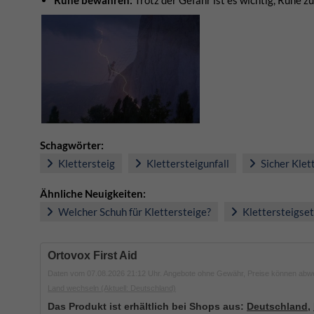
Ruhe bewahren:
Trotz der Gefahr ist es wichtig, Ruhe z
Schagwörter:
Klettersteig
Klettersteigunfall
Sicher Klet
Ähnliche Neuigkeiten:
Welcher Schuh für Klettersteige?
Klettersteigset
Ortovox First Aid
Daten vom 07.08.2026 21:12 Uhr. Angebote ohne Gewähr, Preise können abw
Land wechseln
(Aktuell: Deutschland)
Das Produkt ist erhältlich bei Shops aus:
Deutschland
,