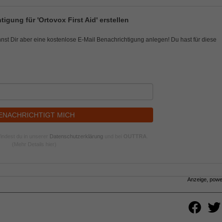
igung für 'Ortovox First Aid' erstellen
nnst Dir aber eine kostenlose E-Mail Benachrichtigung anlegen! Du hast für diese
ENACHRICHTIGT MICH
indest du in unserer
Datenschutzerklärung
und bei
OUTTRA
.
(Mehr Details hier)
Anzeige, pow