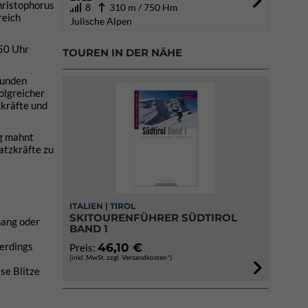
hristophorus
8
310 m / 750 Hm
reich
Julische Alpen
:50 Uhr
TOUREN IN DER NÄHE
funden
olgreicher
zkräfte und
ng mahnt
atzkräfte zu
ITALIEN | TIROL
SKITOURENFÜHRER SÜDTIROL
rhang oder
BAND 1
lerdings
46,10 €
Preis:
(inkl. MwSt. zzgl. Versandkosten*)
se Blitze