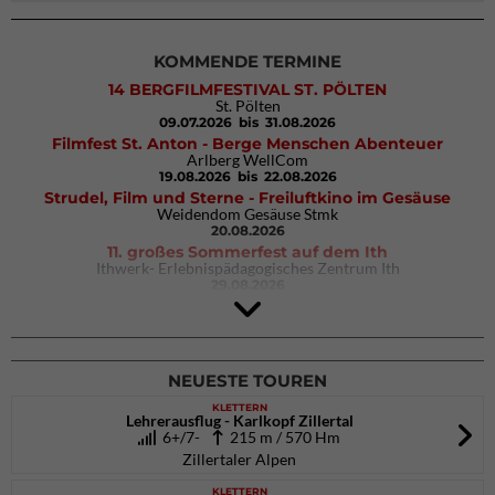
KOMMENDE TERMINE
14 BERGFILMFESTIVAL ST. PÖLTEN
St. Pölten
09.07.2026
bis 31.08.2026
Filmfest St. Anton - Berge Menschen Abenteuer
Arlberg WellCom
19.08.2026
bis 22.08.2026
Strudel, Film und Sterne - Freiluftkino im Gesäuse
Weidendom Gesäuse Stmk
20.08.2026
11. großes Sommerfest auf dem Ith
Ithwerk- Erlebnispädagogisches Zentrum Ith
29.08.2026
4Blocs KIDS 2026
DAV Kletter- & Boulderzentrum München Süd (Thalkirchen)
26.09.2026
NEUESTE TOUREN
KLETTERN
Lehrerausflug - Karlkopf Zillertal
6+/7-
215 m / 570 Hm
Zillertaler Alpen
KLETTERN