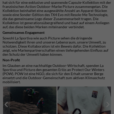
hat sich für eine exklusive und spannende Capsule-Kollektion mit der
französischen Action Outdoor-Marke Picture zusammengetan. Die
Kollektion beinhaltet eine ausgewählte Anzahl an Apparel-Stücken
sowie eine Sonder-Edition des TX4 Evo mit Resole-Me-Technologie,
die das gemeinsame Logo dieser Zusammenarbeit tragen. Die
Kollektion ist generationsübergreifend und baut auf einem Anliegen
auf, das diese beiden Marken miteinander verbindet.
Gemeinsames Engagement
Sowohl La Sportiva wie auch Picture sehen die dringende
Notwendigkeit ihren und unseren Lebensraum, unsere Umwelt, zu
schützen. Diese Kollaboration ist ein Beweis dafür. Die Kollektion
zeigt, wie Markenpartnerschaften einen tiefergehenden Einfluss auf
den Schutz der Umwelt haben können.
Non-Profit
Im Glauben an eine nachhaltige Outdoor-Wirtschaft, spenden La
Sportiva und Picture den gesamten Erlös an Protect Our Winters
(POW). POW ist eine NGO, die sich für den Erhalt unserer Berge
einsetzt und die Outdoor-Gemeinschaft zum aktiven Klimaschutz
mobilisiert.