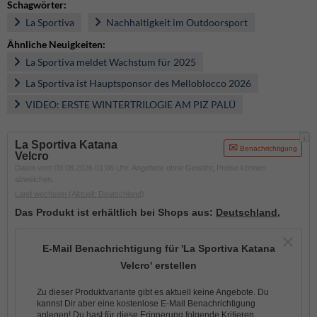
Schagwörter:
La Sportiva
Nachhaltigkeit im Outdoorsport
Ähnliche Neuigkeiten:
La Sportiva meldet Wachstum für 2025
La Sportiva ist Hauptsponsor des Melloblocco 2026
VIDEO: ERSTE WINTERTRILOGIE AM PIZ PALÜ
i
La Sportiva Katana
Benachrichtigung
Velcro
Daten vom 09.08.2026 01:06 Uhr. Angebote ohne Gewähr, Preise können
abweichen.
Land wechseln
(Aktuell: Deutschland)
Das Produkt ist erhältlich bei Shops aus:
Deutschland
,
E-Mail Benachrichtigung für 'La Sportiva Katana
Velcro' erstellen
Zu dieser Produktvariante gibt es aktuell keine Angebote. Du
kannst Dir aber eine kostenlose E-Mail Benachrichtigung
anlegen! Du hast für diese Erinnerung folgende Kritieren