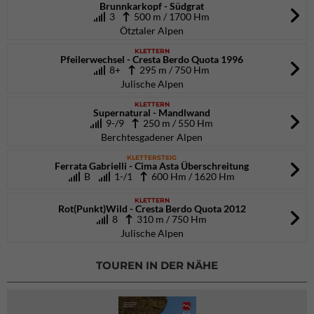
Brunnkarkopf - Südgrat
3
500 m / 1700 Hm
Ötztaler Alpen
KLETTERN
Pfeilerwechsel - Cresta Berdo Quota 1996
8+
295 m / 750 Hm
Julische Alpen
KLETTERN
Supernatural - Mandlwand
9-/9
250 m / 550 Hm
Berchtesgadener Alpen
KLETTERSTEIG
Ferrata Gabrielli - Cima Asta Überschreitung
B
1-/1
600 Hm / 1620 Hm
KLETTERN
Rot(Punkt)Wild - Cresta Berdo Quota 2012
8
310 m / 750 Hm
Julische Alpen
TOUREN IN DER NÄHE