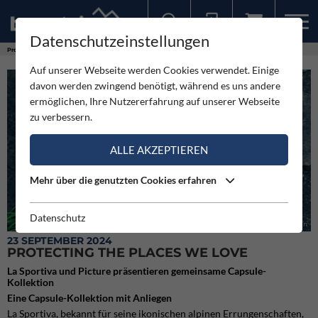
Datenschutzeinstellungen
Sollten Sie bereits ein Konto für unsere App haben, können Sie sich mit diesen Daten auch hier anmelden.
Produkte
Protecting the places we love
Auf unserer Webseite werden Cookies verwendet. Einige
davon werden zwingend benötigt, während es uns andere
ermöglichen, Ihre Nutzererfahrung auf unserer Webseite
zu verbessern.
ALLE AKZEPTIEREN
Mehr über die genutzten Cookies erfahren
Datenschutz
La Sportiva und Picture präsentieren gemeinsame Capsule-Kollektion
23 SEPTEMBER 2024
PROTECTING THE PLACES WE LOVE
La Sportiva und Picture präsentieren gemeinsame Capsule-
Kollektion
Eine Capsule-Kollektion mit Anliegen
La Sportiva, bekannt für seine ikonischen alpinen Errungenschaften,