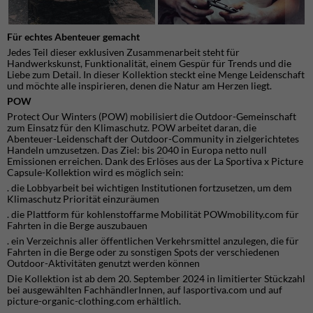
Für echtes Abenteuer gemacht
Jedes Teil dieser exklusiven Zusammenarbeit steht für
Handwerkskunst, Funktionalität, einem Gespür für Trends und die
Liebe zum Detail. In dieser Kollektion steckt eine Menge Leidenschaft
und möchte alle inspirieren, denen die Natur am Herzen liegt.
POW
Protect Our Winters (POW) mobilisiert die Outdoor-Gemeinschaft
zum Einsatz für den Klimaschutz. POW arbeitet daran, die
Abenteuer-Leidenschaft der Outdoor-Community in zielgerichtetes
Handeln umzusetzen. Das Ziel: bis 2040 in Europa netto null
Emissionen erreichen. Dank des Erlöses aus der La Sportiva x Picture
Capsule-Kollektion wird es möglich sein:
. die Lobbyarbeit bei wichtigen Institutionen fortzusetzen, um dem
Klimaschutz Priorität einzuräumen
. die Plattform für kohlenstoffarme Mobilität POWmobility.com für
Fahrten in die Berge auszubauen
. ein Verzeichnis aller öffentlichen Verkehrsmittel anzulegen, die für
Fahrten in die Berge oder zu sonstigen Spots der verschiedenen
Outdoor-Aktivitäten genutzt werden können
Die Kollektion ist ab dem 20. September 2024 in limitierter Stückzahl
bei ausgewählten FachhändlerInnen, auf lasportiva.com und auf
picture-organic-clothing.com erhältlich.