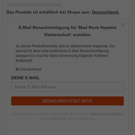
Land wechseln
(Aktuell: Deutschland)
Das Produkt ist erhältlich bei Shops aus:
Deutschland
,
E-Mail Benachrichtigung für 'Mad Rock Haywire
Kletterschuh' erstellen
Zu dieser Produktvariante gibt es aktuell keine Angebote. Du
kannst Dir aber eine kostenlose E-Mail Benachrichtigung
anlegen! Du hast für diese Erinnerung folgende Kritieren
festgelegt:
In:
Deutschland
DEINE E-MAIL
BENACHRICHTIGT MICH
Informationen zum Datenschutz findest du in unserer
Datenschutzerklärung
und bei
OUTTRA
.
(Mehr Details hier)