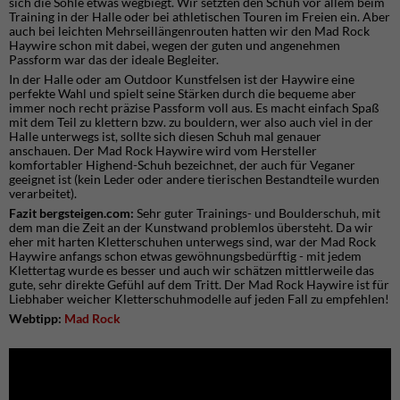
sich die Sohle etwas wegbiegt. Wir setzten den Schuh vor allem beim
Training in der Halle oder bei athletischen Touren im Freien ein. Aber
auch bei leichten Mehrseillängenrouten hatten wir den Mad Rock
Haywire schon mit dabei, wegen der guten und angenehmen
Passform war das der ideale Begleiter.
In der Halle oder am Outdoor Kunstfelsen ist der Haywire eine
perfekte Wahl und spielt seine Stärken durch die bequeme aber
immer noch recht präzise Passform voll aus. Es macht einfach Spaß
mit dem Teil zu klettern bzw. zu bouldern, wer also auch viel in der
Halle unterwegs ist, sollte sich diesen Schuh mal genauer
anschauen. Der Mad Rock Haywire wird vom Hersteller
komfortabler Highend-Schuh bezeichnet, der auch für Veganer
geeignet ist (kein Leder oder andere tierischen Bestandteile wurden
verarbeitet).
Fazit bergsteigen.com:
Sehr guter Trainings- und Boulderschuh, mit
dem man die Zeit an der Kunstwand problemlos übersteht. Da wir
eher mit harten Kletterschuhen unterwegs sind, war der Mad Rock
Haywire anfangs schon etwas gewöhnungsbedürftig - mit jedem
Klettertag wurde es besser und auch wir schätzen mittlerweile das
gute, sehr direkte Gefühl auf dem Tritt. Der Mad Rock Haywire ist für
Liebhaber weicher Kletterschuhmodelle auf jeden Fall zu empfehlen!
Webtipp:
Mad Rock