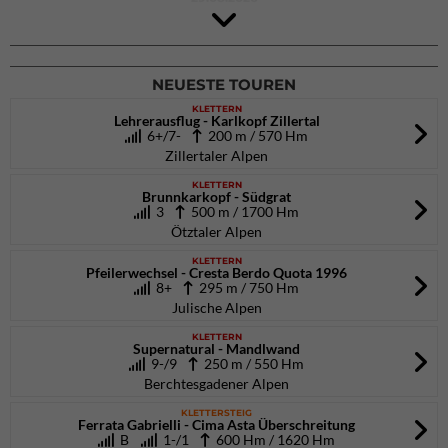
Rock Master Arco
Arco (IT)
02.10.2026
bis 04.10.2026
NEUESTE TOUREN
KLETTERN
Lehrerausflug - Karlkopf Zillertal
6+/7-
200 m / 570 Hm
Zillertaler Alpen
KLETTERN
Brunnkarkopf - Südgrat
3
500 m / 1700 Hm
Ötztaler Alpen
KLETTERN
Pfeilerwechsel - Cresta Berdo Quota 1996
8+
295 m / 750 Hm
Julische Alpen
KLETTERN
Supernatural - Mandlwand
9-/9
250 m / 550 Hm
Berchtesgadener Alpen
KLETTERSTEIG
Ferrata Gabrielli - Cima Asta Überschreitung
B
1-/1
600 Hm / 1620 Hm