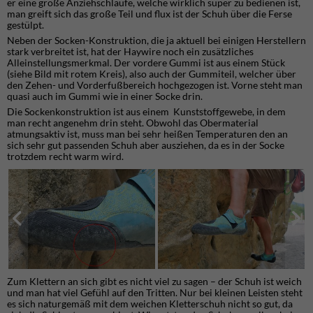
er eine große Anziehschlaufe, welche wirklich super zu bedienen ist,
man greift sich das große Teil und flux ist der Schuh über die Ferse
gestülpt.
Neben der Socken-Konstruktion, die ja aktuell bei einigen Herstellern
stark verbreitet ist, hat der Haywire noch ein zusätzliches
Alleinstellungsmerkmal. Der vordere Gummi ist aus einem Stück
(siehe Bild mit rotem Kreis), also auch der Gummiteil, welcher über
den Zehen- und Vorderfußbereich hochgezogen ist. Vorne steht man
quasi auch im Gummi wie in einer Socke drin.
Die Sockenkonstruktion ist aus einem Kunststoffgewebe, in dem
man recht angenehm drin steht. Obwohl das Obermaterial
atmungsaktiv ist, muss man bei sehr heißen Temperaturen den an
sich sehr gut passenden Schuh aber ausziehen, da es in der Socke
trotzdem recht warm wird.
Zum Klettern an sich gibt es nicht viel zu sagen – der Schuh ist weich
und man hat viel Gefühl auf den Tritten. Nur bei kleinen Leisten steht
es sich naturgemäß mit dem weichen Kletterschuh nicht so gut, da