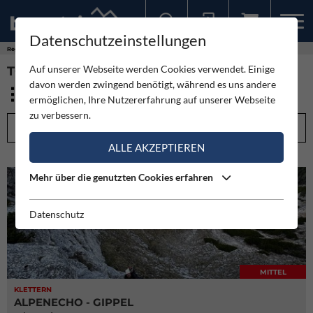
Datenschutzeinstellungen
Sollten Sie bereits ein Konto für unsere App haben, können Sie sich mit diesen Daten auch hier anmelden.
Regionen
Österreich
Niederösterreich
Auf unserer Webseite werden Cookies verwendet. Einige
TOUREN - NIEDERÖSTERREICH (606)
davon werden zwingend benötigt, während es uns andere
ermöglichen, Ihre Nutzererfahrung auf unserer Webseite
zu verbessern.
FILTEROPTIONEN
ALLE AKZEPTIEREN
Mehr über die genutzten Cookies erfahren
Datenschutz
MITTEL
KLETTERN
ALPENECHO - GIPPEL