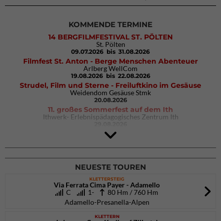
KOMMENDE TERMINE
14 BERGFILMFESTIVAL ST. PÖLTEN
St. Pölten
09.07.2026
bis 31.08.2026
Filmfest St. Anton - Berge Menschen Abenteuer
Arlberg WellCom
19.08.2026
bis 22.08.2026
Strudel, Film und Sterne - Freiluftkino im Gesäuse
Weidendom Gesäuse Stmk
20.08.2026
11. großes Sommerfest auf dem Ith
Ithwerk- Erlebnispädagogisches Zentrum Ith
29.08.2026
4Blocs KIDS 2026
DAV Kletter- & Boulderzentrum München Süd (Thalkirchen)
26.09.2026
NEUESTE TOUREN
KLETTERSTEIG
Via Ferrata Cima Payer - Adamello
C
1-
80 Hm / 760 Hm
Adamello-Presanella-Alpen
KLETTERN