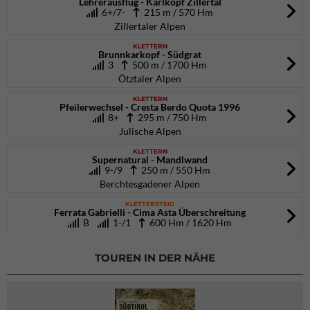
Lehrerausflug - Karlkopf Zillertal
6+/7-
215 m / 570 Hm
Zillertaler Alpen
KLETTERN
Brunnkarkopf - Südgrat
3
500 m / 1700 Hm
Ötztaler Alpen
KLETTERN
Pfeilerwechsel - Cresta Berdo Quota 1996
8+
295 m / 750 Hm
Julische Alpen
KLETTERN
Supernatural - Mandlwand
9-/9
250 m / 550 Hm
Berchtesgadener Alpen
KLETTERSTEIG
Ferrata Gabrielli - Cima Asta Überschreitung
B
1-/1
600 Hm / 1620 Hm
TOUREN IN DER NÄHE