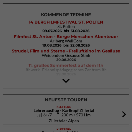
KOMMENDE TERMINE
14 BERGFILMFESTIVAL ST. PÖLTEN
St. Pölten
09.07.2026
bis 31.08.2026
Filmfest St. Anton - Berge Menschen Abenteuer
Arlberg WellCom
19.08.2026
bis 22.08.2026
Strudel, Film und Sterne - Freiluftkino im Gesäuse
Weidendom Gesäuse Stmk
20.08.2026
11. großes Sommerfest auf dem Ith
Ithwerk- Erlebnispädagogisches Zentrum Ith
29.08.2026
Rock Master Arco
Arco (IT)
02.10.2026
bis 04.10.2026
NEUESTE TOUREN
KLETTERN
Lehrerausflug - Karlkopf Zillertal
6+/7-
200 m / 570 Hm
Zillertaler Alpen
KLETTERN