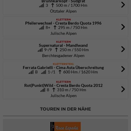
Brunnkarkopf - Südgrat
3
500 m / 1700 Hm
Ötztaler Alpen
KLETTERN
Pfeilerwechsel - Cresta Berdo Quota 1996
8+
295 m / 750 Hm
Julische Alpen
KLETTERN
Supernatural - Mandlwand
9-/9
250 m / 550 Hm
Berchtesgadener Alpen
KLETTERSTEIG
Ferrata Gabrielli - Cima Asta Überschreitung
B
1-/1
600 Hm / 1620 Hm
KLETTERN
Rot(Punkt)Wild - Cresta Berdo Quota 2012
8
310 m / 750 Hm
Julische Alpen
TOUREN IN DER NÄHE