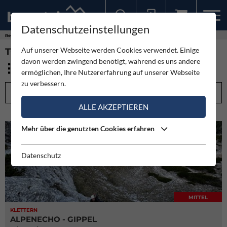
Datenschutzeinstellungen
Sollten Sie bereits ein Konto für unsere App haben, können Sie sich mit diesen Daten auch hier anmelden.
Regionen
Niederösterreich
Auf unserer Webseite werden Cookies verwendet. Einige
TOUREN - NIEDERÖSTERREICH (606)
davon werden zwingend benötigt, während es uns andere
ermöglichen, Ihre Nutzererfahrung auf unserer Webseite
zu verbessern.
FILTEROPTIONEN
ALLE AKZEPTIEREN
Mehr über die genutzten Cookies erfahren
Datenschutz
MITTEL
KLETTERN
ALPENECHO - GIPPEL