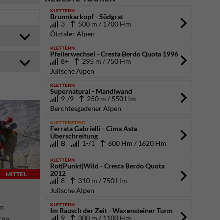
KLETTERN
Brunnkarkopf - Südgrat
3
500 m / 1700 Hm
Ötztaler Alpen
KLETTERN
Pfeilerwechsel - Cresta Berdo Quota 1996
8+
295 m / 750 Hm
Julische Alpen
KLETTERN
Supernatural - Mandlwand
9-/9
250 m / 550 Hm
Berchtesgadener Alpen
KLETTERSTEIG
Ferrata Gabrielli - Cima Asta
Überschreitung
B
1-/1
600 Hm / 1620 Hm
KLETTERN
Rot(Punkt)Wild - Cresta Berdo Quota
2012
MITTEL
8
310 m / 750 Hm
Julische Alpen
KLETTERN
Hm
Im Rausch der Zeit - Waxensteiner Turm
9
300 m / 1100 Hm
rge