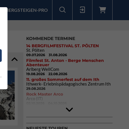
BERGSTEIGEN-PRO
Sollten Sie bereits ein Konto für unsere App haben, können Sie sich mit diesen Daten auch hier anmelden.
KOMMENDE TERMINE
14 BERGFILMFESTIVAL ST. PÖLTEN
St. Pölten
09.07.2026
31.08.2026
Filmfest St. Anton - Berge Menschen
Abenteuer
Arlberg WellCom
19.08.2026
22.08.2026
11. großes Sommerfest auf dem Ith
Ithwerk- Erlebnispädagogisches Zentrum Ith
29.08.2026
Rock Master Arco
Arco (IT)
02.10.2026
04.10.2026
9. Eiskletter Festival Osttirol
Eisparkt Osttirol
08.01.2027
10.01.2027
NEUESTE TOUREN