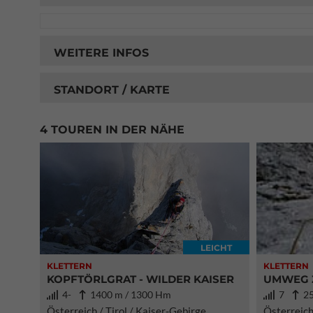
WEITERE INFOS
STANDORT / KARTE
4 TOUREN IN DER NÄHE
LEICHT
KLETTERN
KLETTERN
KOPFTÖRLGRAT - WILDER KAISER
UMWEG 
4-
1400 m / 1300 Hm
7
25
Österreich / Tirol / Kaiser-Gebirge
Österreich