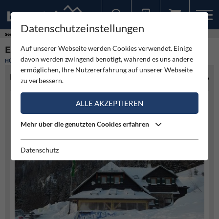
Datenschutzeinstellungen
Sollten Sie bereits ein Konto für unsere App haben, können Sie sich mit diesen Daten auch hier anmelden.
Service
Hütten
Edelweißhütte
Auf unserer Webseite werden Cookies verwendet. Einige
EDELWEISSHÜTTE
davon werden zwingend benötigt, während es uns andere
HÜTTE
ermöglichen, Ihre Nutzererfahrung auf unserer Webseite
HÜTTENINFO
zu verbessern.
ALLE AKZEPTIEREN
Mehr über die genutzten Cookies erfahren
Datenschutz