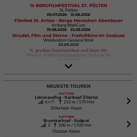
14 BERGFILMFESTIVAL ST. PÖLTEN
St. Pölten
09.07.2026
31.08.2026
Filmfest St. Anton - Berge Menschen Abenteuer
Arlberg WellCom
19.08.2026
22.08.2026
Strudel, Film und Sterne - Freiluftkino im Gesäuse
Weidendom Gesäuse Stmk
20.08.2026
11. großes Sommerfest auf dem Ith
Ithwerk- Erlebnispädagogisches Zentrum Ith
29.08.2026
4Blocs KIDS 2026
DAV Kletter- & Boulderzentrum München Süd (Thalkirchen)
26.09.2026
NEUESTE TOUREN
KLETTERN
Lehrerausflug - Karlkopf Zillertal
6+/7-
215 m / 570 Hm
Zillertaler Alpen
KLETTERN
Brunnkarkopf - Südgrat
3
500 m / 1700 Hm
Ötztaler Alpen