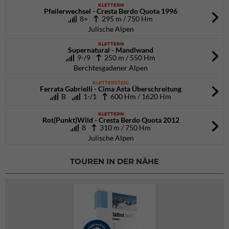
KLETTERN
Pfeilerwechsel - Cresta Berdo Quota 1996
8+
295 m / 750 Hm
Julische Alpen
KLETTERN
Supernatural - Mandlwand
9-/9
250 m / 550 Hm
Berchtesgadener Alpen
KLETTERSTEIG
Ferrata Gabrielli - Cima Asta Überschreitung
B
1-/1
600 Hm / 1620 Hm
KLETTERN
Rot(Punkt)Wild - Cresta Berdo Quota 2012
8
310 m / 750 Hm
Julische Alpen
TOUREN IN DER NÄHE