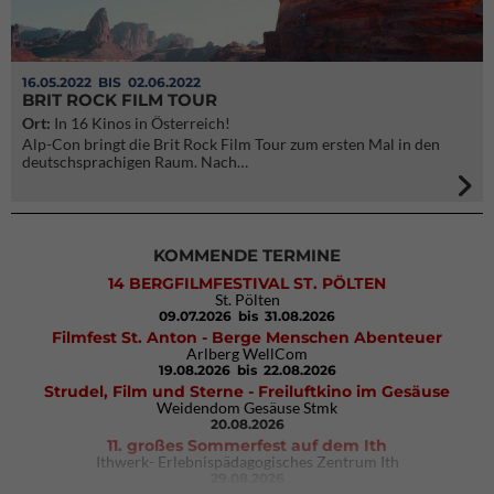
16.05.2022
BIS 02.06.2022
BRIT ROCK FILM TOUR
Ort:
In 16 Kinos in Österreich!
Alp-Con bringt die Brit Rock Film Tour zum ersten Mal in den
deutschsprachigen Raum. Nach…
KOMMENDE TERMINE
14 BERGFILMFESTIVAL ST. PÖLTEN
St. Pölten
09.07.2026
bis 31.08.2026
Filmfest St. Anton - Berge Menschen Abenteuer
Arlberg WellCom
19.08.2026
bis 22.08.2026
Strudel, Film und Sterne - Freiluftkino im Gesäuse
Weidendom Gesäuse Stmk
20.08.2026
11. großes Sommerfest auf dem Ith
Ithwerk- Erlebnispädagogisches Zentrum Ith
29.08.2026