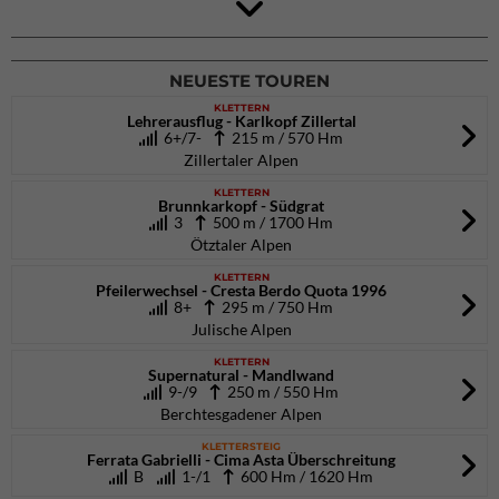
4Blocs KIDS 2026
DAV Kletter- & Boulderzentrum München Süd (Thalkirchen)
26.09.2026
NEUESTE TOUREN
KLETTERN
Lehrerausflug - Karlkopf Zillertal
6+/7-
215 m / 570 Hm
Zillertaler Alpen
KLETTERN
Brunnkarkopf - Südgrat
3
500 m / 1700 Hm
Ötztaler Alpen
KLETTERN
Pfeilerwechsel - Cresta Berdo Quota 1996
8+
295 m / 750 Hm
Julische Alpen
KLETTERN
Supernatural - Mandlwand
9-/9
250 m / 550 Hm
Berchtesgadener Alpen
KLETTERSTEIG
Ferrata Gabrielli - Cima Asta Überschreitung
B
1-/1
600 Hm / 1620 Hm