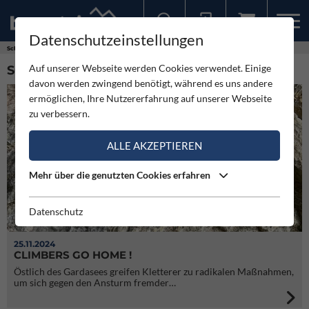
Datenschutzeinstellungen
Sollten Sie bereits ein Konto für unsere App haben, können Sie sich mit diesen Daten auch hier anmelden.
Schlagworte
Klettern
Auf unserer Webseite werden Cookies verwendet. Einige
SCHLAGWORT: KLETTERN (5)
davon werden zwingend benötigt, während es uns andere
ermöglichen, Ihre Nutzererfahrung auf unserer Webseite
zu verbessern.
ALLE AKZEPTIEREN
Mehr über die genutzten Cookies erfahren
Datenschutz
25.11.2024
CLIMBERS GO HOME !
Östlich des Gardasees greifen Kletterer zu radikalen Maßnahmen,
um sich gegen den Ansturm fremder…