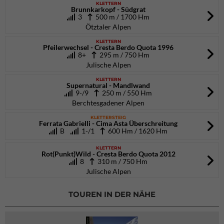
KLETTERN
Brunnkarkopf - Südgrat
3
500 m / 1700 Hm
Ötztaler Alpen
KLETTERN
Pfeilerwechsel - Cresta Berdo Quota 1996
8+
295 m / 750 Hm
Julische Alpen
KLETTERN
Supernatural - Mandlwand
9-/9
250 m / 550 Hm
Berchtesgadener Alpen
KLETTERSTEIG
Ferrata Gabrielli - Cima Asta Überschreitung
B
1-/1
600 Hm / 1620 Hm
KLETTERN
Rot(Punkt)Wild - Cresta Berdo Quota 2012
8
310 m / 750 Hm
Julische Alpen
TOUREN IN DER NÄHE