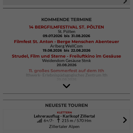
KOMMENDE TERMINE
14 BERGFILMFESTIVAL ST. PÖLTEN
St. Pölten
09.07.2026
bis 31.08.2026
Filmfest St. Anton - Berge Menschen Abenteuer
Arlberg WellCom
19.08.2026
bis 22.08.2026
Strudel, Film und Sterne - Freiluftkino im Gesäuse
Weidendom Gesäuse Stmk
20.08.2026
11. großes Sommerfest auf dem Ith
Ithwerk- Erlebnispädagogisches Zentrum Ith
29.08.2026
4Blocs KIDS 2026
DAV Kletter- & Boulderzentrum München Süd (Thalkirchen)
26.09.2026
NEUESTE TOUREN
KLETTERN
Lehrerausflug - Karlkopf Zillertal
6+/7-
215 m / 570 Hm
Zillertaler Alpen