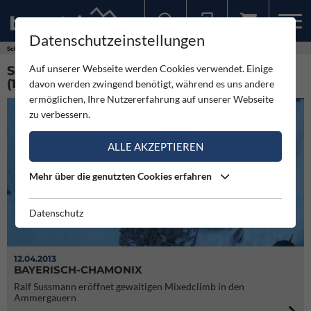
Datenschutzeinstellungen
Sollten Sie bereits ein Konto für unsere App haben, können Sie sich mit diesen Daten auch hier anmelden.
Schlagworte
Geierköpfe-Hauptgipfel
Auf unserer Webseite werden Cookies verwendet. Einige
SCHLAGWORT: GEIERKÖPFE-HAUPTGIPFEL
(1)
davon werden zwingend benötigt, während es uns andere
ermöglichen, Ihre Nutzererfahrung auf unserer Webseite
zu verbessern.
ALLE AKZEPTIEREN
Mehr über die genutzten Cookies erfahren
Datenschutz
12.04.2013
BAYERISCH-CHAMONIX
Ralf Sussmann eröffnet gewaltigen Mixedclimb in den
Ammergauern