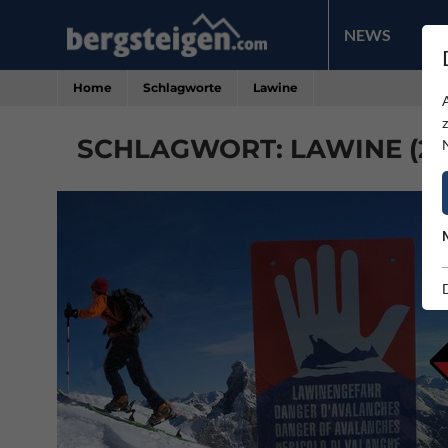
NEWS
PR
Home
Schlagworte
Lawine
SCHLAGWORT: LAWINE (27