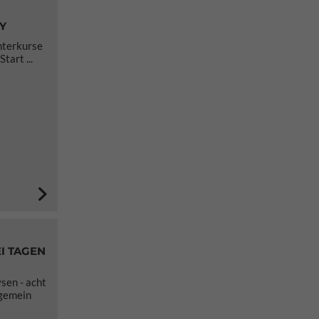
Y
nterkurse
art ...
I TAGEN
sen - acht
lgemein