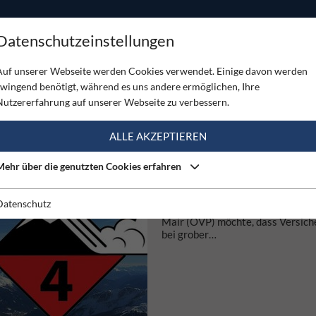
ODUKTE
TOUREN
SERVICE
SHOP
MAGAZINE
Datenschutzeinstellungen
Auf unserer Webseite werden Cookies verwendet. Einige davon werden
zwingend benötigt, während es uns andere ermöglichen, Ihre
)
Nutzererfahrung auf unserer Webseite zu verbessern.
ALLE AKZEPTIEREN
26.02.2026
Mehr über die genutzten Cookies erfahren
SOLLEN LEICHTSINNIGE DE
BERGRETTUNGSEINSATZ SE
BEZAHLEN?
Datenschutz
Die Tiroler Sicherheitslandesräti
Mair (ÖVP) möchte, dass Versic
bei grober…