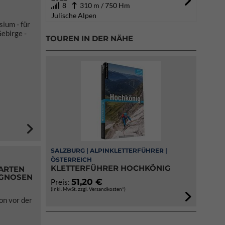
8
310 m / 750 Hm
Julische Alpen
ium - für
ebirge -
TOUREN IN DER NÄHE
SALZBURG | ALPINKLETTERFÜHRER |
ÖSTERREICH
KLETTERFÜHRER HOCHKÖNIG
ARTEN
OGNOSEN
51,20 €
Preis:
(inkl. MwSt. zzgl. Versandkosten*)
on vor der