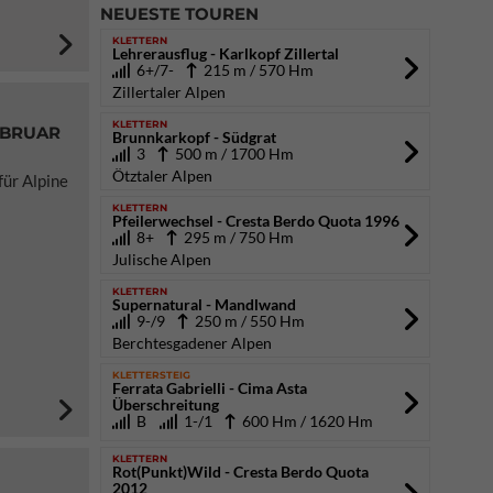
NEUESTE TOUREN
KLETTERN
Lehrerausflug - Karlkopf Zillertal
6+/7-
215 m / 570 Hm
Zillertaler Alpen
KLETTERN
EBRUAR
Brunnkarkopf - Südgrat
3
500 m / 1700 Hm
Ötztaler Alpen
für Alpine
KLETTERN
Pfeilerwechsel - Cresta Berdo Quota 1996
8+
295 m / 750 Hm
Julische Alpen
KLETTERN
Supernatural - Mandlwand
9-/9
250 m / 550 Hm
Berchtesgadener Alpen
KLETTERSTEIG
Ferrata Gabrielli - Cima Asta
Überschreitung
B
1-/1
600 Hm / 1620 Hm
KLETTERN
Rot(Punkt)Wild - Cresta Berdo Quota
2012