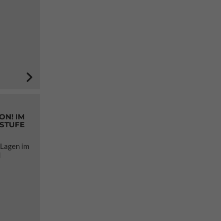
ON! IM
STUFE
 Lagen im
d