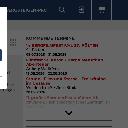
BERGSTEIGEN-PRO
Sollten Sie bereits ein Konto für unsere App haben, können Sie sich mit diesen Daten auch hier anmelden.
KOMMENDE TERMINE
14 BERGFILMFESTIVAL ST. PÖLTEN
St. Pölten
09.07.2026
31.08.2026
Filmfest St. Anton - Berge Menschen
Abenteuer
N
Arlberg WellCom
LBST
19.08.2026
22.08.2026
Strudel, Film und Sterne - Freiluftkino
im Gesäuse
n Astrid
Weidendom Gesäuse Stmk
herungen
20.08.2026
11. großes Sommerfest auf dem Ith
Ithwerk- Erlebnispädagogisches Zentrum Ith
29.08.2026
4Blocs KIDS 2026
DAV Kletter- & Boulderzentrum München
Süd (Thalkirchen)
26.09.2026