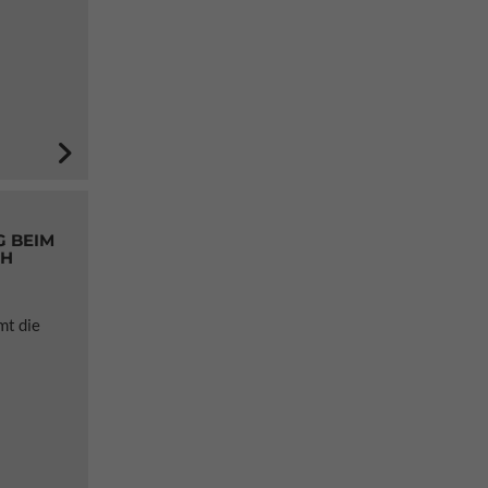
BEIM Z
 H
mt die