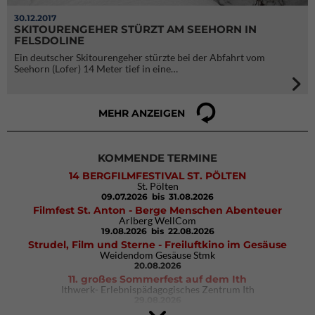
30.12.2017
SKITOURENGEHER STÜRZT AM SEEHORN IN
FELSDOLINE
Ein deutscher Skitourengeher stürzte bei der Abfahrt vom
Seehorn (Lofer) 14 Meter tief in eine…
MEHR ANZEIGEN
KOMMENDE TERMINE
14 BERGFILMFESTIVAL ST. PÖLTEN
St. Pölten
09.07.2026
bis 31.08.2026
Filmfest St. Anton - Berge Menschen Abenteuer
Arlberg WellCom
19.08.2026
bis 22.08.2026
Strudel, Film und Sterne - Freiluftkino im Gesäuse
Weidendom Gesäuse Stmk
20.08.2026
11. großes Sommerfest auf dem Ith
Ithwerk- Erlebnispädagogisches Zentrum Ith
29.08.2026
4Blocs KIDS 2026