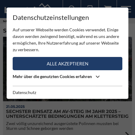
Datenschutzeinstellungen
Sollten Sie bereits ein Konto für unsere App haben, können Sie sich mit diesen Daten auch hier anmelden.
Schlagworte
Bergrettung
Auf unserer Webseite werden Cookies verwendet. Einige
SCHLAGWORT: BERGRETTUNG (18)
davon werden zwingend benötigt, während es uns andere
ermöglichen, Ihre Nutzererfahrung auf unserer Webseite
zu verbessern.
ALLE AKZEPTIEREN
Mehr über die genutzten Cookies erfahren
Datenschutz
21.05.2025
SECHSTER EINSATZ AM AV-STEIG IM JAHR 2025 –
UNTERSCHÄTZTE BEDINGUNGEN AM KLETTERSTEIG
Zwei völlig unzureichend ausgerüstete Polinnen mussten bei
Sturm und Schnee geborgen werden