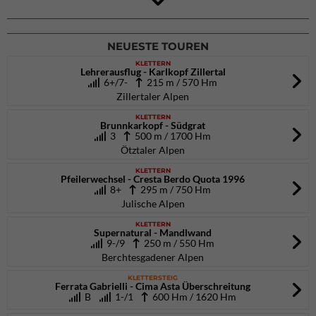
DAV Kletter- & Boulderzentrum München Süd (Thalkirchen)
26.09.2026
NEUESTE TOUREN
KLETTERN
Lehrerausflug - Karlkopf Zillertal
6+/7-
215 m / 570 Hm
Zillertaler Alpen
KLETTERN
Brunnkarkopf - Südgrat
3
500 m / 1700 Hm
Ötztaler Alpen
KLETTERN
Pfeilerwechsel - Cresta Berdo Quota 1996
8+
295 m / 750 Hm
Julische Alpen
KLETTERN
Supernatural - Mandlwand
9-/9
250 m / 550 Hm
Berchtesgadener Alpen
KLETTERSTEIG
Ferrata Gabrielli - Cima Asta Überschreitung
B
1-/1
600 Hm / 1620 Hm