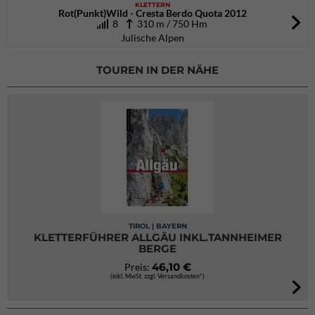
KLETTERN
Rot(Punkt)Wild - Cresta Berdo Quota 2012
8
310 m / 750 Hm
Julische Alpen
TOUREN IN DER NÄHE
TIROL | BAYERN
KLETTERFÜHRER ALLGÄU INKL.TANNHEIMER
BERGE
46,10 €
Preis:
(inkl. MwSt. zzgl. Versandkosten*)