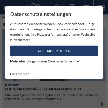
Datenschutzeinstellungen
Sollten Sie bereits ein Konto für unsere App haben, können Sie sich mit diesen Daten auch hier anmelden.
Schlagworte
Illuminati
Auf unserer Webseite werden Cookies verwendet. Einige
SCHLAGWORT: ILLUMINATI (3)
davon werden zwingend benötigt, während es uns andere
ermöglichen, Ihre Nutzererfahrung auf unserer Webseite
zu verbessern.
ALLE AKZEPTIEREN
Mehr über die genutzten Cookies erfahren
Datenschutz
11.03.2012
LUCIE HROZOVÁ – ILLUMINATI ON SIGHT
Alle Seillängen ohne vorhergehendes Erkunden oder Versuchen
geklettert - Lucie Hrozová schaffte als…