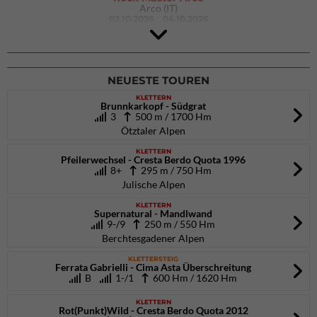
Arco (IT)
02.10.2026
04.10.2026
9. Eiskletter Festival Osttirol
Eisparkt Osttirol
08.01.2027
10.01.2027
NEUESTE TOUREN
KLETTERN
Brunnkarkopf - Südgrat
3
500 m / 1700 Hm
Ötztaler Alpen
KLETTERN
Pfeilerwechsel - Cresta Berdo Quota 1996
8+
295 m / 750 Hm
Julische Alpen
KLETTERN
Supernatural - Mandlwand
9-/9
250 m / 550 Hm
Berchtesgadener Alpen
KLETTERSTEIG
Ferrata Gabrielli - Cima Asta Überschreitung
B
1-/1
600 Hm / 1620 Hm
KLETTERN
Rot(Punkt)Wild - Cresta Berdo Quota 2012