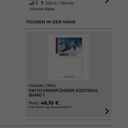
8
310 m / 750 Hm
Julische Alpen
TOUREN IN DER NÄHE
ITALIEN | TIROL
SKITOURENFÜHRER SÜDTIROL
BAND 1
46,10 €
Preis:
(inkl. MwSt. zzgl. Versandkosten*)