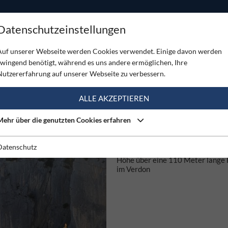
ODUKTE
TOUREN
SERVICE
SHOP
MAGAZINE
Datenschutzeinstellungen
Auf unserer Webseite werden Cookies verwendet. Einige davon werden
zwingend benötigt, während es uns andere ermöglichen, Ihre
E (1)
Nutzererfahrung auf unserer Webseite zu verbessern.
ALLE AKZEPTIEREN
04.10.2017
Mehr über die genutzten Cookies erfahren
MÜNCHNER PROFI-SLACKL
BRICHT EIGENEN FREE SOL
HIGHLINE WELTREKORD
Datenschutz
Friedi Kühne balanciert in 200 M
Höhe über eine 110 Meter lange 
im Verdon