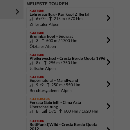
NEUESTE TOUREN
KLETTERN
Lehrerausflug - Karlkopf Zillertal
6+/7-
215 m / 570 Hm
Zillertaler Alpen
KLETTERN
Brunnkarkopf - Südgrat
3
500 m / 1700 Hm
Ötztaler Alpen
KLETTERN
Pfeilerwechsel - Cresta Berdo Quota 1996
8+
295 m / 750 Hm
Julische Alpen
KLETTERN
Supernatural - Mandlwand
9-/9
250 m / 550 Hm
Berchtesgadener Alpen
KLETTERSTEIG
Ferrata Gabrielli - Cima Asta
Überschreitung
B
1-/1
600 Hm / 1620 Hm
KLETTERN
Rot(Punkt)Wild - Cresta Berdo Quota
2012